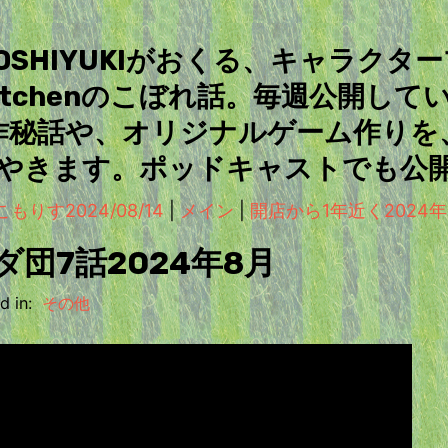
＆TOSHIYUKIがおくる、キャラクタ
Kitchenのこぼれ話。毎週公開して
作秘話や、オリジナルゲーム作りを
やきます。ポッドキャストでも公
もりす2024/08/14
|
メイン
|
開店から1年近く2024年8
ダ団7話2024年8月
 in:
その他