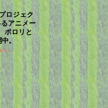
ープロジェク
いるアニメー
、ポロリと
開中。
月 »