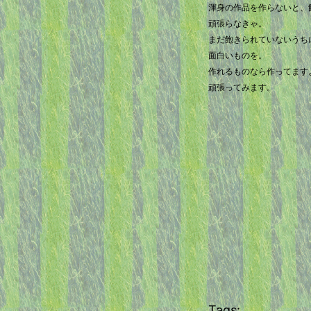
渾身の作品を作らないと、
頑張らなきゃ。
まだ飽きられていないうち
面白いものを。
作れるものなら作ってます
頑張ってみます。
Tags: