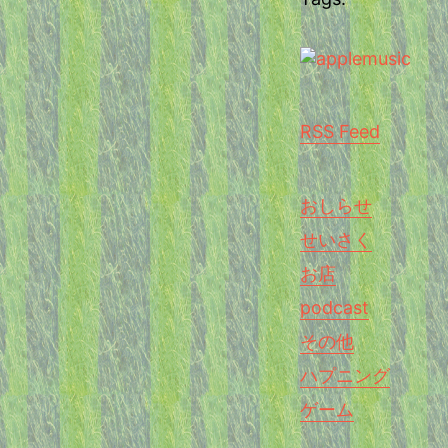
RSS Feed
おしらせ
せいさく
お店
podcast
その他
ハプニング
ゲーム