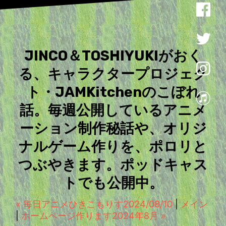
JINCO＆TOSHIYUKIがおく
る、キャラクタープロジェク
ト・JAMKitchenのこぼれ
話。毎週公開しているアニメ
ーション制作秘話や、オリジ
ナルゲーム作りを、ポロリと
つぶやきます。ポッドキャス
トでも公開中。
« 毎日アニメひきこもりす2024/08/10
|
メイン
|
ホームページ作ります2024年8月 »