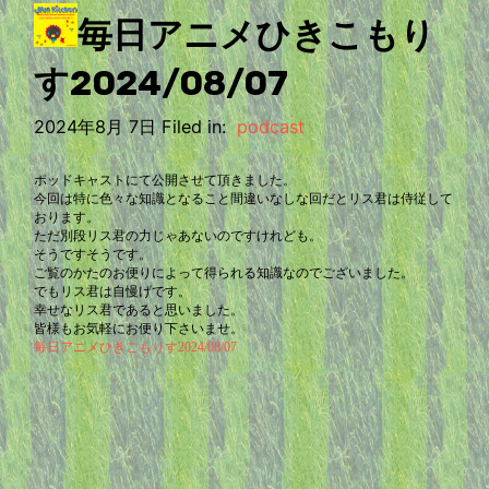
毎日アニメひきこもり
す2024/08/07
2024年8月 7日 Filed in:
podcast
ポッドキャストにて公開させて頂きました。
今回は特に色々な知識となること間違いなしな回だとリス君は侍従して
おります。
ただ別段リス君の力じゃあないのですけれども。
そうですそうです。
ご覧のかたのお便りによって得られる知識なのでございました。
でもリス君は自慢げです。
幸せなリス君であると思いました。
皆様もお気軽にお便り下さいませ。
毎日アニメひきこもりす2024/08/07