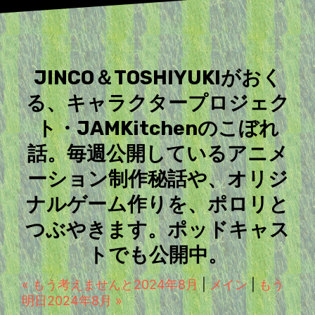
JINCO＆TOSHIYUKIがおく
る、キャラクタープロジェク
ト・JAMKitchenのこぼれ
話。毎週公開しているアニメ
ーション制作秘話や、オリジ
ナルゲーム作りを、ポロリと
つぶやきます。ポッドキャス
トでも公開中。
« もう考えませんと2024年8月
|
メイン
|
もう
明日2024年8月 »