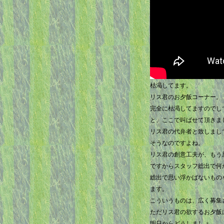
枯渇してます。
リス君のお夕飯コーナー。
完全に枯渇してますのでし
と、ここで叫ばせて頂きま
リス君の代弁者と致しまし
そうなのですよね。
リス君の創意工夫が、もう
ですからスタッフ総出で何
総出で思い浮かばないもの
ます。
こういうものは、広く募集
ただリス君の欲するお夕飯
明日からどうしましょ。