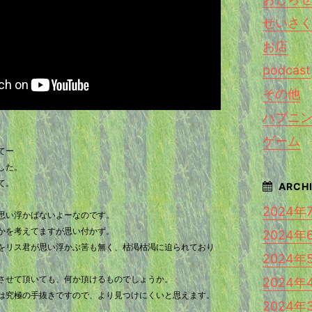
せいさ
お店
podcast
その他
ハプニ
ゲーム
てー
した。
て。
2024年
思い浮かばないよーなのです。
かを考えてますが思い付かず。
2024年
をリス君が思い浮かぶ筈も無く、枯渇枯渇に迫られており
2024年
させて頂いても、何か頂けるものでしょうか。
2024年
は究極の手抜きですので、より見つけにくいと思えます。
2024年