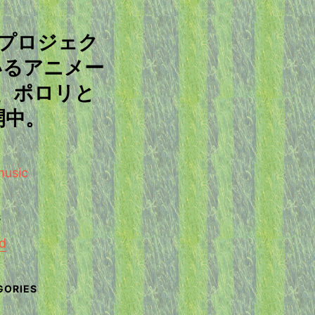
ープロジェク
いるアニメー
、ポロリと
開中。
d
せ