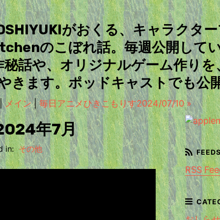
＆TOSHIYUKIがおくる、キャラクタ
Kitchenのこぼれ話。毎週公開して
作秘話や、オリジナルゲーム作りを
やきます。ポッドキャストでも公
|
メイン
|
毎日アニメひきこもりす2024/07/10 »
024年7月
 in:
その他
RSS Fee
おしら