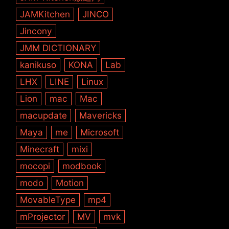
JAMKitchen
JINCO
Jincony
JMM DICTIONARY
kanikuso
KONA
Lab
LHX
LINE
Linux
Lion
mac
Mac
macupdate
Mavericks
Maya
me
Microsoft
Minecraft
mixi
mocopi
modbook
modo
Motion
MovableType
mp4
mProjector
MV
mvk