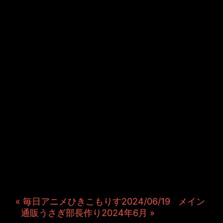
JINCO＆TOSHIYUKIがおく
る、キャラクタープロジェク
ト・JAMKitchenのこぼれ
話。毎週公開しているアニメ
ーション制作秘話や、オリジ
ナルゲーム作りを、ポロリと
つぶやきます。ポッドキャス
トでも公開中。
« 毎日アニメひきこもりす2024/06/19
|
メイン
|
通販うさぎ部長作り2024年6月 »