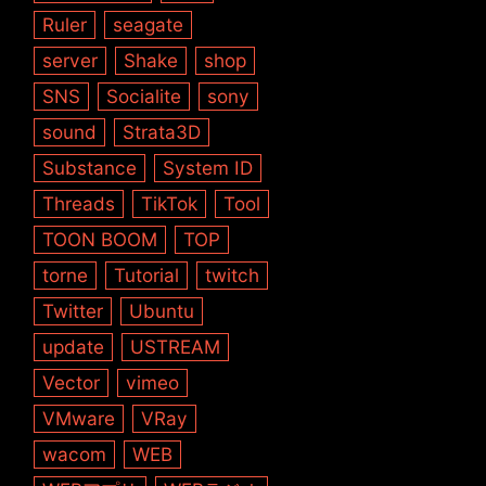
Ruler
seagate
server
Shake
shop
SNS
Socialite
sony
sound
Strata3D
Substance
System ID
Threads
TikTok
Tool
TOON BOOM
TOP
torne
Tutorial
twitch
Twitter
Ubuntu
update
USTREAM
Vector
vimeo
VMware
VRay
wacom
WEB