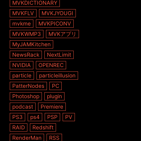
MVKDICTIONARY
MVKFLV
MVKJYOUGI
mvkme
MVKPICONV
MVKWMP3
MVKアプリ
MyJAMKitchen
NewsRack
NextLimit
NVIDIA
OPENREC
particle
particleillusion
PatterNodes
PC
Photoshop
plugin
podcast
Premiere
PS3
ps4
PSP
PV
RAID
Redshift
RenderMan
RSS