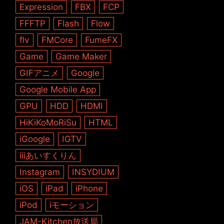
Expression
FBX
FCP
FFFTP
Flash
Flow
flv
FMCore
FumeFX
Game
Game Maker
GIFアニメ
Google
Google Mobile App
GPU
HDD
HDMI
HiKiKoMoRiSu
HTML
iGoogle
IGTV
iiiあいすくりん
Instagram
INSYDIUM
iOS
iPad
iPhone
iPod
iモーション
JAM-Kitchen放送局