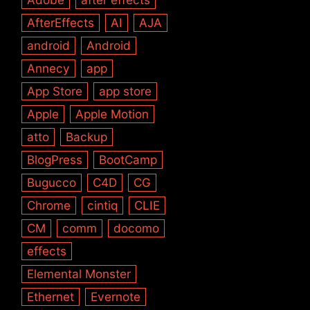
AfterEffects
AI
AJA
android
Android
Annecy
app
App Store
app store
Apple
Apple Motion
atto
Backup
BlogPress
BootCamp
Bugucco
C4D
CG
Chrome
cintiq
CLIE
CM
comm
docomo
effects
Elemental Monster
Ethernet
Evernote