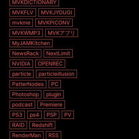
MVKDICTIONARY
MVKFLV
MVKJYOUGI
mvkme
MVKPICONV
MVKWMP3
MVKアプリ
MyJAMKitchen
NewsRack
NextLimit
NVIDIA
OPENREC
particle
particleillusion
PatterNodes
PC
Photoshop
plugin
podcast
Premiere
PS3
ps4
PSP
PV
RAID
Redshift
RenderMan
RSS