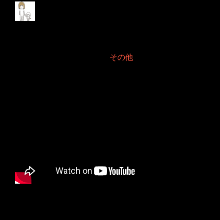
大失敗が後を引く2024
年6月
2024年6月23日 Filed in:
その他
大失敗だけに、やはり簡単には元に戻れませんね。
それを強く感じました。
お陰で本当に時間がゴリゴリに無くなってしまってます。