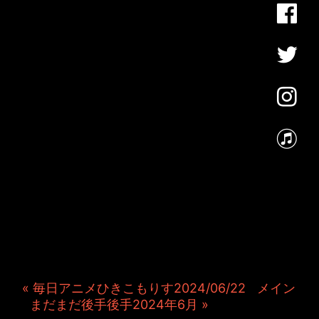
JINCO＆TOSHIYUKIがおく
る、キャラクタープロジェク
ト・JAMKitchenのこぼれ
話。毎週公開しているアニメ
ーション制作秘話や、オリジ
ナルゲーム作りを、ポロリと
つぶやきます。ポッドキャス
トでも公開中。
« 毎日アニメひきこもりす2024/06/22
|
メイン
|
まだまだ後手後手2024年6月 »