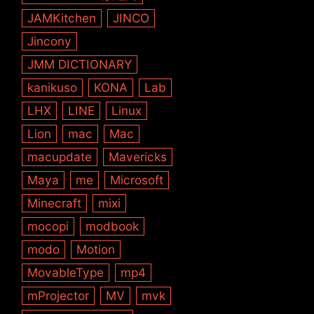
JAMKitchen
JINCO
Jincony
JMM DICTIONARY
kanikuso
KONA
Lab
LHX
LINE
Linux
Lion
mac
Mac
macupdate
Mavericks
Maya
me
Microsoft
Minecraft
mixi
mocopi
modbook
modo
Motion
MovableType
mp4
mProjector
MV
mvk