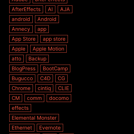
AfterEffects
AI
AJA
android
Android
Annecy
app
App Store
app store
Apple
Apple Motion
atto
Backup
BlogPress
BootCamp
Bugucco
C4D
CG
Chrome
cintiq
CLIE
CM
comm
docomo
effects
Elemental Monster
Ethernet
Evernote