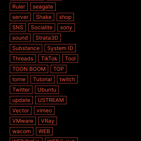
Ruler
seagate
server
Shake
shop
SNS
Socialite
sony
sound
Strata3D
Substance
System ID
Threads
TikTok
Tool
TOON BOOM
TOP
torne
Tutorial
twitch
Twitter
Ubuntu
update
USTREAM
Vector
vimeo
VMware
VRay
wacom
WEB