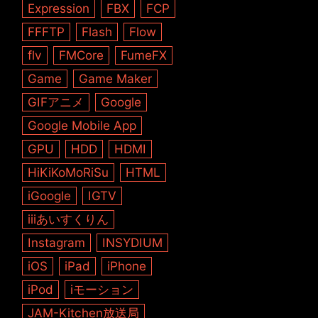
Expression
FBX
FCP
FFFTP
Flash
Flow
flv
FMCore
FumeFX
Game
Game Maker
GIFアニメ
Google
Google Mobile App
GPU
HDD
HDMI
HiKiKoMoRiSu
HTML
iGoogle
IGTV
iiiあいすくりん
Instagram
INSYDIUM
iOS
iPad
iPhone
iPod
iモーション
JAM-Kitchen放送局