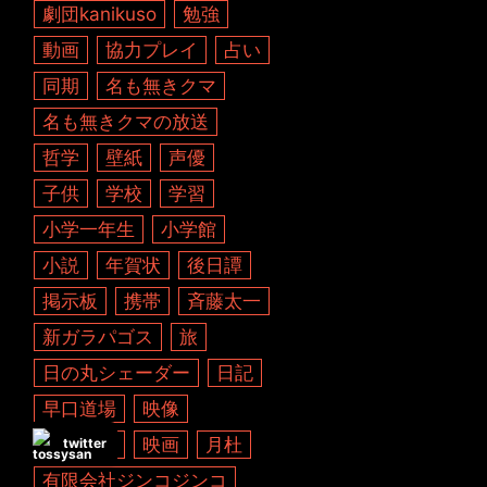
劇団kanikuso
勉強
動画
協力プレイ
占い
同期
名も無きクマ
名も無きクマの放送
哲学
壁紙
声優
子供
学校
学習
小学一年生
小学館
小説
年賀状
後日譚
掲示板
携帯
斉藤太一
新ガラパゴス
旅
日の丸シェーダー
日記
早口道場
映像
映像制作
映画
月杜
twitter
有限会社ジンコジンコ