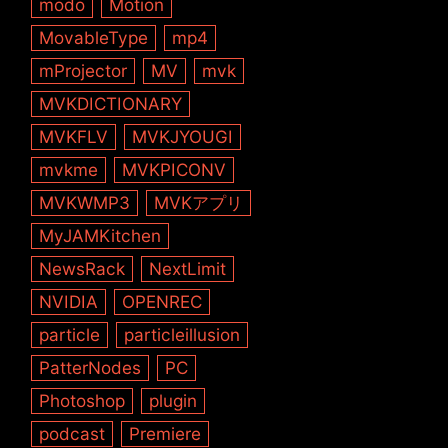
modo
Motion
MovableType
mp4
mProjector
MV
mvk
MVKDICTIONARY
MVKFLV
MVKJYOUGI
mvkme
MVKPICONV
MVKWMP3
MVKアプリ
MyJAMKitchen
NewsRack
NextLimit
NVIDIA
OPENREC
particle
particleillusion
PatterNodes
PC
Photoshop
plugin
podcast
Premiere