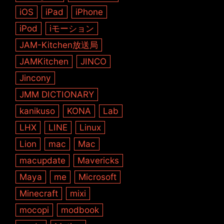
iOS
iPad
iPhone
iPod
iモーション
JAM-Kitchen放送局
JAMKitchen
JINCO
Jincony
JMM DICTIONARY
kanikuso
KONA
Lab
LHX
LINE
Linux
Lion
mac
Mac
macupdate
Mavericks
Maya
me
Microsoft
Minecraft
mixi
mocopi
modbook