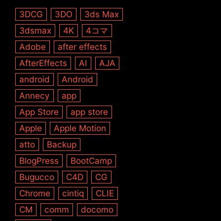
3DCG
3DO
3ds Max
3dsmax
4K
4コマ
Adobe
after effects
AfterEffects
AI
AJA
android
Android
Annecy
app
App Store
app store
Apple
Apple Motion
atto
Backup
BlogPress
BootCamp
Bugucco
C4D
CG
Chrome
cintiq
CLIE
CM
comm
docomo