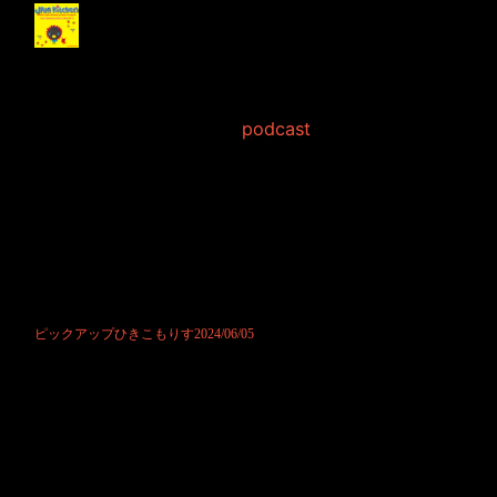
ピックアップひきこも
りす2024/06/05
2024年6月 5日 Filed in:
podcast
ポッドキャストにて公開させて頂きました。
最近お便りを連日頂けてウキウキのリス君です。
ただ、そのせいか、あれこれと注文をつけてくることがありまして...
その注文に応えてあげる、ここ数日です。
そんな勢いづいているリス君に貴方様もお付き合い頂けますと嬉しいば
かりでございました。
お気軽にお便りください。
楽しみにお待ちしております。
ピックアップひきこもりす2024/06/05