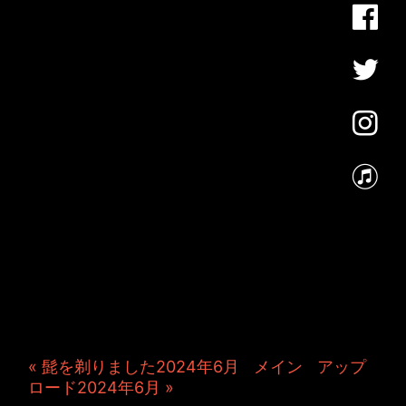
JINCO＆TOSHIYUKIがおく
る、キャラクタープロジェク
ト・JAMKitchenのこぼれ
話。毎週公開しているアニメ
ーション制作秘話や、オリジ
ナルゲーム作りを、ポロリと
つぶやきます。ポッドキャス
トでも公開中。
« 髭を剃りました2024年6月
|
メイン
|
アップ
ロード2024年6月 »