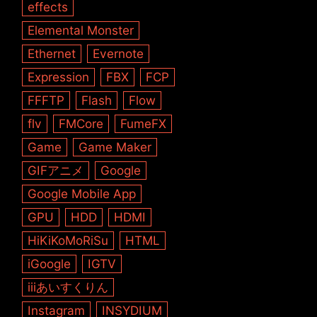
effects
Elemental Monster
Ethernet
Evernote
Expression
FBX
FCP
FFFTP
Flash
Flow
flv
FMCore
FumeFX
Game
Game Maker
GIFアニメ
Google
Google Mobile App
GPU
HDD
HDMI
HiKiKoMoRiSu
HTML
iGoogle
IGTV
iiiあいすくりん
Instagram
INSYDIUM