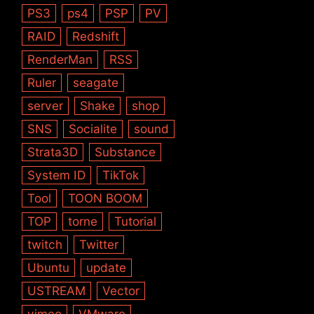
PS3
ps4
PSP
PV
RAID
Redshift
RenderMan
RSS
Ruler
seagate
server
Shake
shop
SNS
Socialite
sound
Strata3D
Substance
System ID
TikTok
Tool
TOON BOOM
TOP
torne
Tutorial
twitch
Twitter
Ubuntu
update
USTREAM
Vector
vimeo
VMware