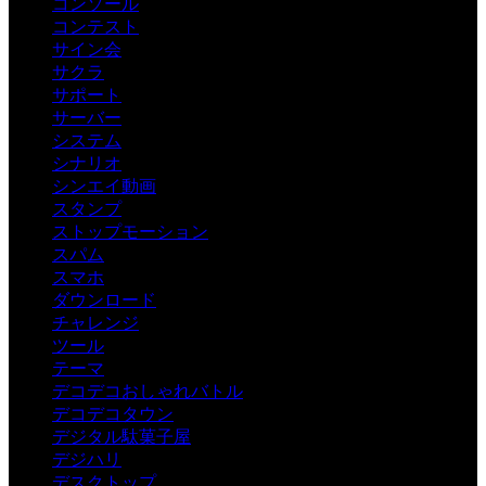
コンソール
コンテスト
サイン会
サクラ
サポート
サーバー
システム
シナリオ
シンエイ動画
スタンプ
ストップモーション
スパム
スマホ
ダウンロード
チャレンジ
ツール
テーマ
デコデコおしゃれバトル
デコデコタウン
デジタル駄菓子屋
デジハリ
デスクトップ