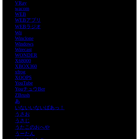
VRay
wacom
WEB
WEBアプリ
WEBラジオ
Wii
Winclone
Windows
Wirecast
WONDER
X68000
XBOX360
xfrog
XOOPS
YouTube
YouチュウBer
ZBrush
あ
いないいないばあっ！
うさお
うさじ
うたこのおへや
うーたん