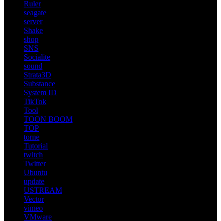
Ruler
seagate
server
Shake
shop
SNS
Socialite
sound
Strata3D
Substance
System ID
TikTok
Tool
TOON BOOM
TOP
torne
Tutorial
twitch
Twitter
Ubuntu
update
USTREAM
Vector
vimeo
VMware