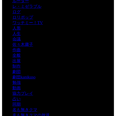
ルーター
レ・ミゼラブル
ログ
ロリポップ
ワッチミー！TV
人形
人生
会議
佐々木庸子
作曲
全般
出展
制作
劇団
劇団kanikuso
勉強
動画
協力プレイ
占い
同期
名も無きクマ
名も無きクマの放送