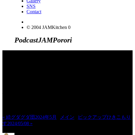
Gallery
SNS
Contact
© 2004 JAMKitchen
0
Podcast
JAM
Porori
JINCO＆TOSHIYUKIがおくる、キャ
ラクタープロジェクト・JAMKitchenの
こぼれ話。毎週公開しているアニメー
ション制作秘話や、オリジナルゲーム
作りを、ポロリとつぶやきます。ポッ
ドキャストでも公開中。
« 続グダグダ団2024年5月
|
メイン
|
ピックアップひきこもり
す2024/05/08 »