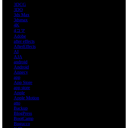
3DCG
3DO
3ds Max
3dsmax
4K
4コマ
Adobe
after effects
AfterEffects
AI
AJA
android
Android
Annecy
app
App Store
app store
Apple
Apple Motion
atto
Backup
BlogPress
BootCamp
Bugucco