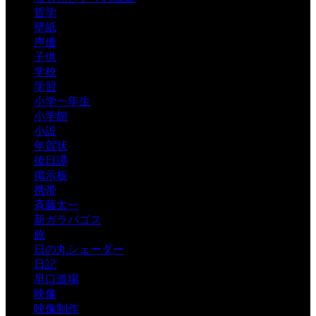
哲学
壁紙
声優
子供
学校
学習
小学一年生
小学館
小説
年賀状
後日譚
掲示板
携帯
斉藤太一
新ガラパゴス
旅
日の丸シェーダー
日記
早口道場
映像
映像制作