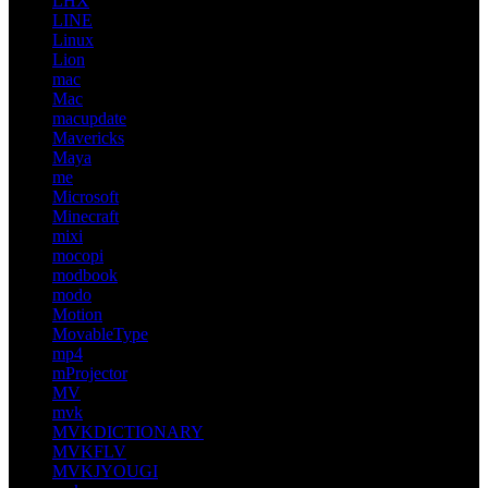
LHX
LINE
Linux
Lion
mac
Mac
macupdate
Mavericks
Maya
me
Microsoft
Minecraft
mixi
mocopi
modbook
modo
Motion
MovableType
mp4
mProjector
MV
mvk
MVKDICTIONARY
MVKFLV
MVKJYOUGI