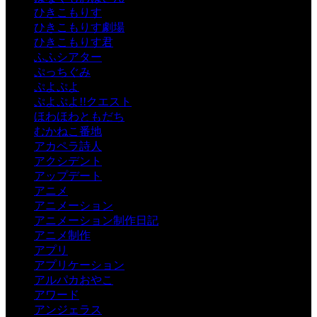
ひきこもりす
ひきこもりす劇場
ひきこもりす君
ふふシアター
ぷっちぐみ
ぷよぷよ
ぷよぷよ!!クエスト
ほわほわともだち
むかねこ番地
アカペラ詩人
アクシデント
アップデート
アニメ
アニメーション
アニメーション制作日記
アニメ制作
アプリ
アプリケーション
アルパカおやこ
アワード
アンジェラス