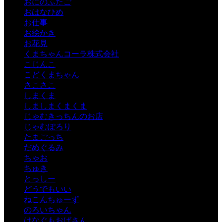
おにのふたご
おはなひめ
お仕事
お絵かき
お花見
くまちゃんコーラ株式会社
こじんこ
こどくまちゃん
さこさこ
しまくま
しましまくまくま
じゃむきっちんのお店
じゃむぽろり
たまごっち
だめぐるみ
ちゃお
ちゅき
とっしー
どうでもいい
ねこんちゅーず
のろいちゃん
はなぐもおばさん