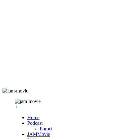
+
Home
Podcast
Porori
JAMMovie