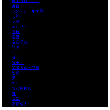
自主制作アニメ
舞台
花のアイドル学園
芸能
英語
藍川りの
裏技
裏話
言語環境
計画
詩
謎
迫田元
通販うさぎ部長
連載
運
開発
電源長押し
靴
音楽
高橋名人