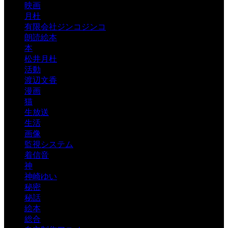
映画
月杜
有限会社ジンコジンコ
朗読絵本
本
松井月杜
活動
渡辺文香
漫画
猫
生放送
生活
画像
監視システム
着信音
神
神崎ゆい
秘密
秘話
絵本
総合