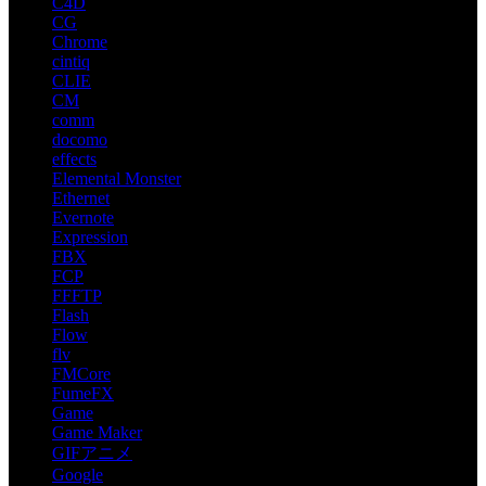
C4D
CG
Chrome
cintiq
CLIE
CM
comm
docomo
effects
Elemental Monster
Ethernet
Evernote
Expression
FBX
FCP
FFFTP
Flash
Flow
flv
FMCore
FumeFX
Game
Game Maker
GIFアニメ
Google