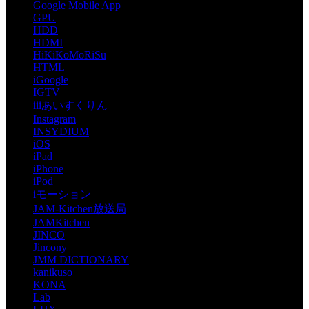
Google Mobile App
GPU
HDD
HDMI
HiKiKoMoRiSu
HTML
iGoogle
IGTV
iiiあいすくりん
Instagram
INSYDIUM
iOS
iPad
iPhone
iPod
iモーション
JAM-Kitchen放送局
JAMKitchen
JINCO
Jincony
JMM DICTIONARY
kanikuso
KONA
Lab