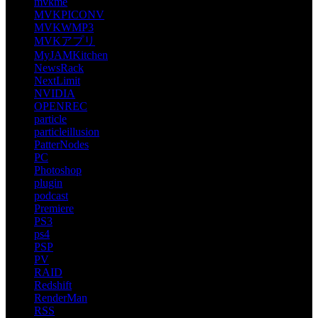
mvkme
MVKPICONV
MVKWMP3
MVKアプリ
MyJAMKitchen
NewsRack
NextLimit
NVIDIA
OPENREC
particle
particleillusion
PatterNodes
PC
Photoshop
plugin
podcast
Premiere
PS3
ps4
PSP
PV
RAID
Redshift
RenderMan
RSS