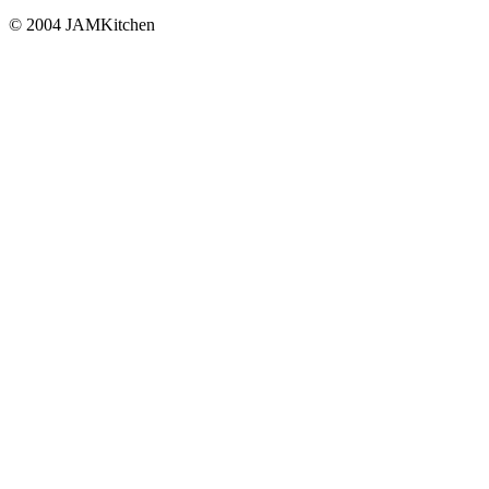
© 2004 JAMKitchen