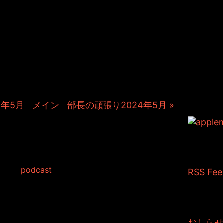
＆TOSHIYUKIがおくる、キャラクタ
Kitchenのこぼれ話。毎週公開して
作秘話や、オリジナルゲーム作りを
やきます。ポッドキャストでも公
4年5月
|
メイン
|
部長の頑張り2024年5月 »
アップひきこもりす
/15
 in:
podcast
RSS Fee
せて頂きました。
あったこととお許し頂けますと幸いです。
おしら