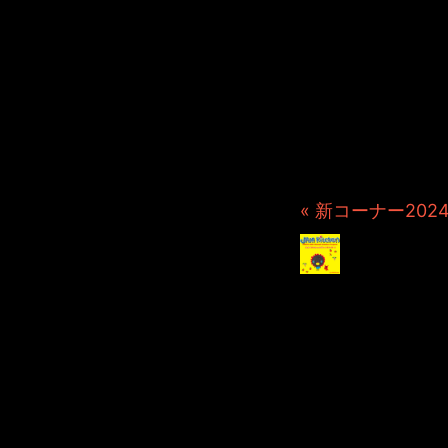
JINCO
ト・JAM
ション制
つぶ
« 新コーナー202
ピック
2024/05
2024年5月15日 Filed
ポッドキャストにて公開さ
ちょっと遅れました。
正直遅れましたが今夜中で
そして新コーナー。