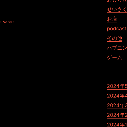
覧になって頂かないと分からないことになってしまいました。
かったのに、とリス君には想います。
せいさ
新コーナー。
何卒今後ともよろしくお願いします。
お店
/05/15
podcast
その他
ハプニ
ゲーム
2024年
2024年
2024年
2024年
st じゃむぽろり ひきこもりす
2024年