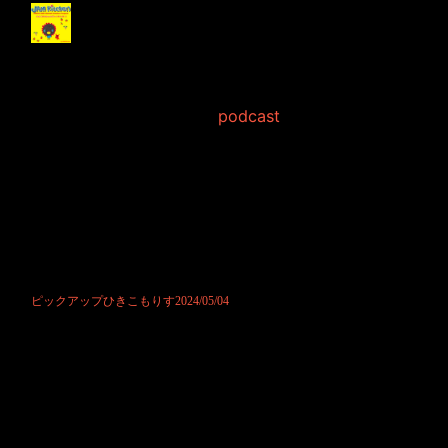
ピックアップひきこも
りす2024/05/04
2024年5月 4日 Filed in:
podcast
ポッドキャストにて公開させて頂きました。
昨日に引き続き同じ方からお便りを頂いてウキウキになっているリス君
です。
ただ、それが逆に余計なことを言わせてしまっているかも分かりませ
ん。
怒られるパターンでもありそうです。
ですから行き過ぎた時には、こらこらと優しくご指摘下さいませ。
それではお便り楽しみにお待ちしています。
ピックアップひきこもりす2024/05/04