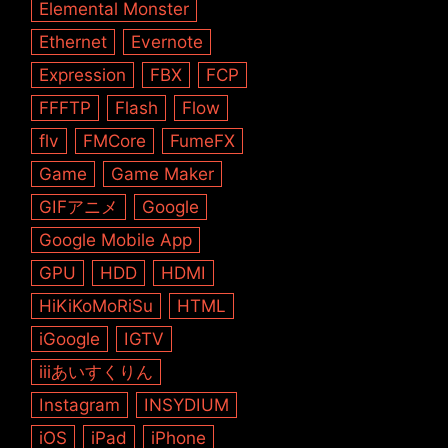
Elemental Monster
Ethernet
Evernote
Expression
FBX
FCP
FFFTP
Flash
Flow
flv
FMCore
FumeFX
Game
Game Maker
GIFアニメ
Google
Google Mobile App
GPU
HDD
HDMI
HiKiKoMoRiSu
HTML
iGoogle
IGTV
iiiあいすくりん
Instagram
INSYDIUM
iOS
iPad
iPhone