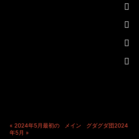
JINCO＆TOSHIYUKIがおく
る、キャラクタープロジェク
ト・JAMKitchenのこぼれ
話。毎週公開しているアニメ
ーション制作秘話や、オリジ
ナルゲーム作りを、ポロリと
つぶやきます。ポッドキャス
トでも公開中。
« 2024年5月最初の
|
メイン
|
グダグダ団2024
年5月 »