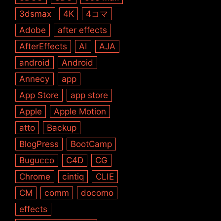
3dsmax
4K
4コマ
Adobe
after effects
AfterEffects
AI
AJA
android
Android
Annecy
app
App Store
app store
Apple
Apple Motion
atto
Backup
BlogPress
BootCamp
Bugucco
C4D
CG
Chrome
cintiq
CLIE
CM
comm
docomo
effects