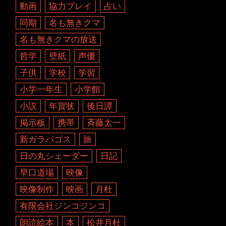
動画
協力プレイ
占い
同期
名も無きクマ
名も無きクマの放送
哲学
壁紙
声優
子供
学校
学習
小学一年生
小学館
小説
年賀状
後日譚
掲示板
携帯
斉藤太一
新ガラパゴス
旅
日の丸シェーダー
日記
早口道場
映像
映像制作
映画
月杜
有限会社ジンコジンコ
朗読絵本
本
松井月杜