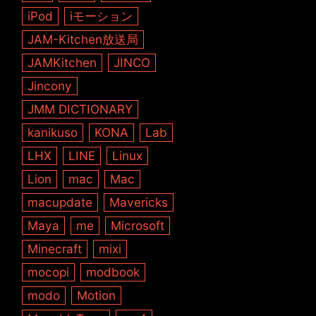
iPod
iモーション
JAM-Kitchen放送局
JAMKitchen
JINCO
Jincony
JMM DICTIONARY
kanikuso
KONA
Lab
LHX
LINE
Linux
Lion
mac
Mac
macupdate
Mavericks
Maya
me
Microsoft
Minecraft
mixi
mocopi
modbook
modo
Motion