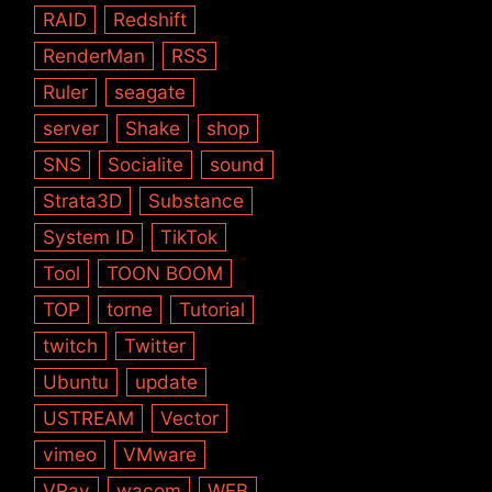
RAID
Redshift
RenderMan
RSS
Ruler
seagate
server
Shake
shop
SNS
Socialite
sound
Strata3D
Substance
System ID
TikTok
Tool
TOON BOOM
TOP
torne
Tutorial
twitch
Twitter
Ubuntu
update
USTREAM
Vector
vimeo
VMware
VRay
wacom
WEB