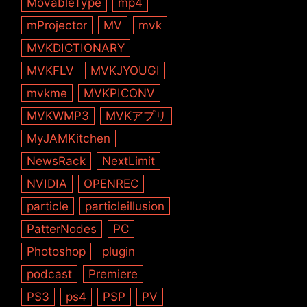
MovableType
mp4
mProjector
MV
mvk
MVKDICTIONARY
MVKFLV
MVKJYOUGI
mvkme
MVKPICONV
MVKWMP3
MVKアプリ
MyJAMKitchen
NewsRack
NextLimit
NVIDIA
OPENREC
particle
particleillusion
PatterNodes
PC
Photoshop
plugin
podcast
Premiere
PS3
ps4
PSP
PV