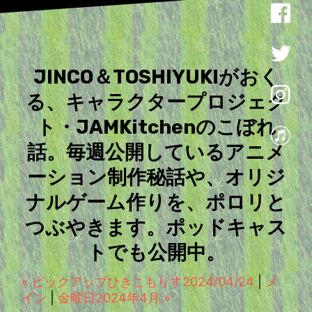
JINCO＆TOSHIYUKIがおく
る、キャラクタープロジェク
ト・JAMKitchenのこぼれ
話。毎週公開しているアニメ
ーション制作秘話や、オリジ
ナルゲーム作りを、ポロリと
つぶやきます。ポッドキャス
トでも公開中。
« ピックアップひきこもりす2024/04/24
|
メ
イン
|
金曜日2024年4月 »