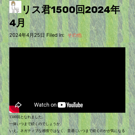
リス君1500回2024年
4月
2024年4月25日 Filed in:
その他
1500回となれました。
一体いつまで続くのでしょうか。
いえ。ネガティブな感情ではなく、普通にいつまで続くのかが気になる