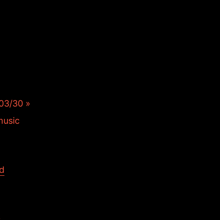
ープロジェク
いるアニメー
、ポロリと
開中。
/30 »
d
せ