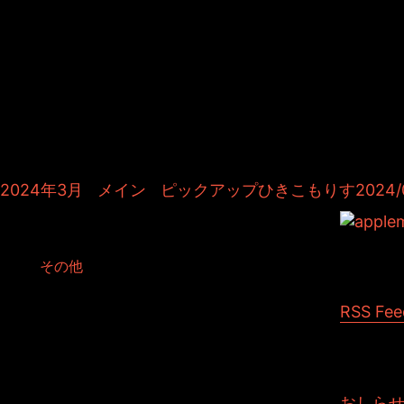
＆TOSHIYUKIがおくる、キャラクタ
Kitchenのこぼれ話。毎週公開して
作秘話や、オリジナルゲーム作りを
やきます。ポッドキャストでも公
2024年3月
|
メイン
|
ピックアップひきこもりす2024/03
025登場2024年3月
d in:
その他
RSS Fee
おしら