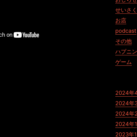
せいさ
お店
podcast
その他
が、その安定感に第一印象で非常に助かりました。
ハプニ
ったとは思えます。
ゲーム
ダリングが途中で止まっていたり、起動しなかったりと...
ゃございませんか。
00枚のレンダリングも途中で終了しない、と非常に有り難い
2024年
公開出来ました。
おりませんが、とにかくこの安定感が欲しかったのです。
2024年
2025対応をしてくれることを願います。
2024年
駄な労力が無くなるかと思うと嬉しいです。
す。
2024年
2023年