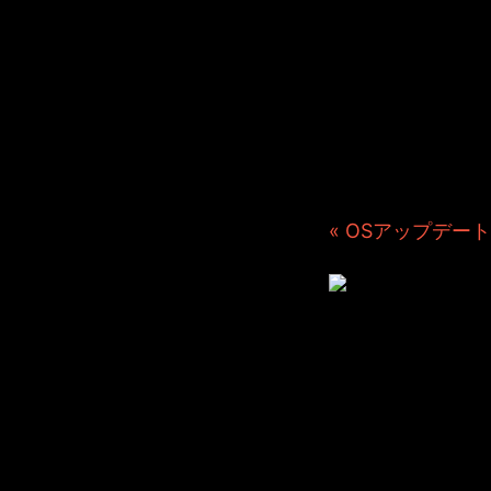
JINCO
ト・JAM
ション制
つぶ
« OSアップデート
Maya2
2024年3月29日 File