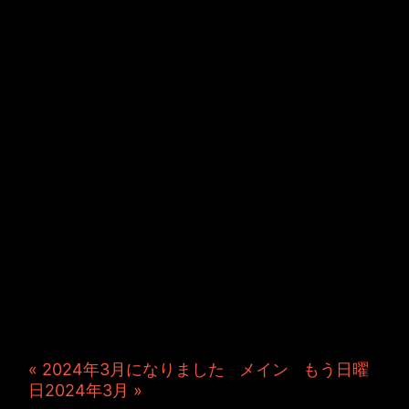
JINCO＆TOSHIYUKIがおく
る、キャラクタープロジェク
ト・JAMKitchenのこぼれ
話。毎週公開しているアニメ
ーション制作秘話や、オリジ
ナルゲーム作りを、ポロリと
つぶやきます。ポッドキャス
トでも公開中。
« 2024年3月になりました
|
メイン
|
もう日曜
日2024年3月 »