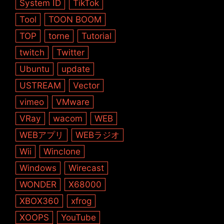
System ID
TikTok
Tool
TOON BOOM
TOP
torne
Tutorial
twitch
Twitter
Ubuntu
update
USTREAM
Vector
vimeo
VMware
VRay
wacom
WEB
WEBアプリ
WEBラジオ
Wii
Winclone
Windows
Wirecast
WONDER
X68000
XBOX360
xfrog
XOOPS
YouTube