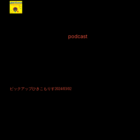
ピックアップひきこも
りす2024/03/02
2024年3月 2日 Filed in:
podcast
ポッドキャストにて公開させて頂きました。
もうもう最近ではYouTubeの動画を貼っている毎日ですので、改めてポ
ッドキャストというのは寂しくもお感じになられましょうか。
これはこれで味わいがあるとも思いまして、お好みでご覧になって頂け
ますと嬉しいです。
お便りも大々大々募集中ですので、是非お気軽にどうぞ。
リス君もスタッフも楽しみにお待ちしております。
ピックアップひきこもりす2024/03/02