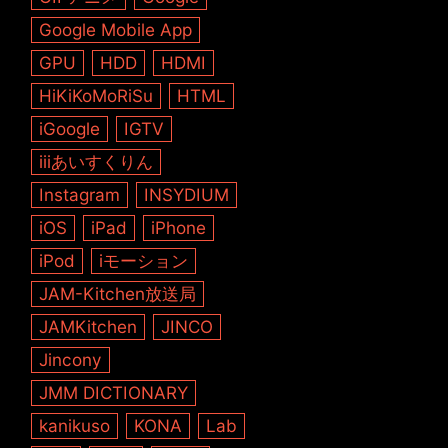
Google Mobile App
GPU
HDD
HDMI
HiKiKoMoRiSu
HTML
iGoogle
IGTV
iiiあいすくりん
Instagram
INSYDIUM
iOS
iPad
iPhone
iPod
iモーション
JAM-Kitchen放送局
JAMKitchen
JINCO
Jincony
JMM DICTIONARY
kanikuso
KONA
Lab