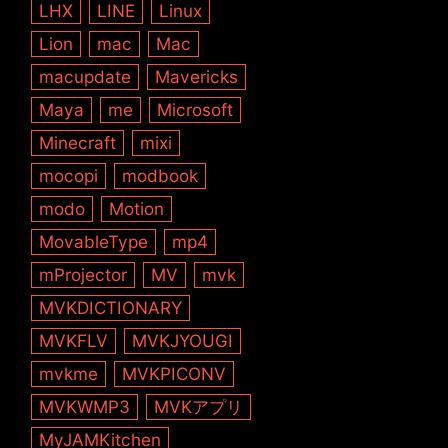
LHX
LINE
Linux
Lion
mac
Mac
macupdate
Mavericks
Maya
me
Microsoft
Minecraft
mixi
mocopi
modbook
modo
Motion
MovableType
mp4
mProjector
MV
mvk
MVKDICTIONARY
MVKFLV
MVKJYOUGI
mvkme
MVKPICONV
MVKWMP3
MVKアプリ
MyJAMKitchen