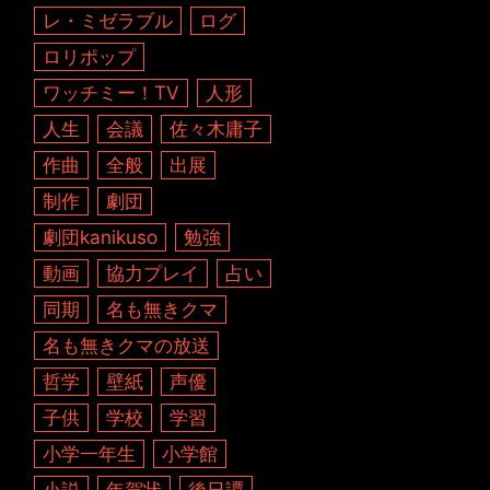
レ・ミゼラブル
ログ
ロリポップ
ワッチミー！TV
人形
人生
会議
佐々木庸子
作曲
全般
出展
制作
劇団
劇団kanikuso
勉強
動画
協力プレイ
占い
同期
名も無きクマ
名も無きクマの放送
哲学
壁紙
声優
子供
学校
学習
小学一年生
小学館
小説
年賀状
後日譚