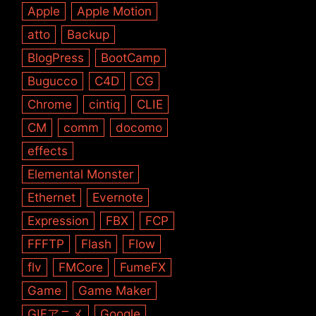
Apple
Apple Motion
atto
Backup
BlogPress
BootCamp
Bugucco
C4D
CG
Chrome
cintiq
CLIE
CM
comm
docomo
effects
Elemental Monster
Ethernet
Evernote
Expression
FBX
FCP
FFFTP
Flash
Flow
flv
FMCore
FumeFX
Game
Game Maker
GIFアニメ
Google