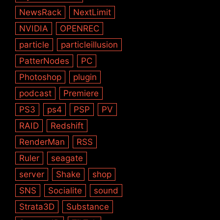
NewsRack
NextLimit
NVIDIA
OPENREC
particle
particleillusion
PatterNodes
PC
Photoshop
plugin
podcast
Premiere
PS3
ps4
PSP
PV
RAID
Redshift
RenderMan
RSS
Ruler
seagate
server
Shake
shop
SNS
Socialite
sound
Strata3D
Substance