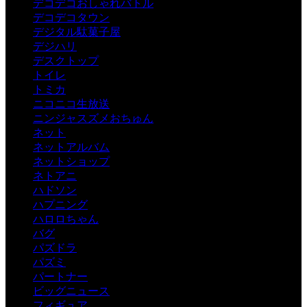
デコデコおしゃれバトル
デコデコタウン
デジタル駄菓子屋
デジハリ
デスクトップ
トイレ
トミカ
ニコニコ生放送
ニンジャスズメおちゅん
ネット
ネットアルバム
ネットショップ
ネトアニ
ハドソン
ハプニング
ハロロちゃん
バグ
パズドラ
パズミ
パートナー
ビッグニュース
フィギュア