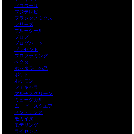
フコウモリ
フジテレビ
フランクノミクス
フリーズ
ブルーシール
ブログ
ブログパーツ
プレゼント
プログラミング
ベクター
ホッタラケの島
ポケト
ポケモン
マチキャラ
マルチスクリーン
ミュージカル
ムービースクエア
メンテナンス
モカイヌ
モデリング
ライセンス