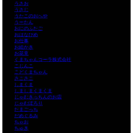
うさお
うさじ
うたこのおへや
うーたん
おにのふたご
おはなひめ
お仕事
お絵かき
お花見
くまちゃんコーラ株式会社
こじんこ
こどくまちゃん
さこさこ
しまくま
しましまくまくま
じゃむきっちんのお店
じゃむぽろり
たまごっち
だめぐるみ
ちゃお
ちゅき