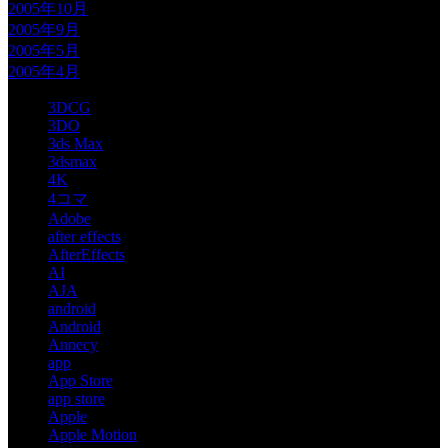
2005年10月
2005年9月
2005年5月
2005年4月
3DCG
3DO
3ds Max
3dsmax
4K
4コマ
Adobe
after effects
AfterEffects
AI
AJA
android
Android
Annecy
app
App Store
app store
Apple
Apple Motion