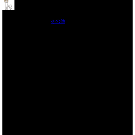
TikTokが怖くて2024年2月
2024年2月 4日 Filed in:
その他
ちょっとSNS恐怖症が出てます。
ログインすることが怖くなってしまうのですよね。
何故かはハッキリと分からないのです。
ただ漠然とログインが出来なくなる。そんな状態です。
そして、ログインしなければしないほど更にその症状が加速してしまうのです。
なんてこった。
悪循環そのものですよ。
ですから本日はログインしましょう。
よし。決めました。
勇気を出して。
TikTokにログインですよーー！
皆さんはそのような感覚ございませんでしょうか？
珍しいのかなぁ…自分が。
そうじゃないと信じたいです。
だって普通に疲れますよね？SNS。
疲れますよ…
楽しく出来るかたが羨ましいです。
私はほんと出来ませんもん。