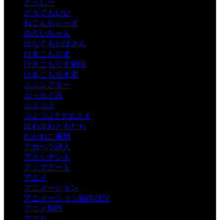
とっしー
どうでもいい
ねこんちゅーず
のろいちゃん
はなぐもおばさん
ひきこもりす
ひきこもりす劇場
ひきこもりす君
ふふシアター
ぷっちぐみ
ぷよぷよ
ぷよぷよ!!クエスト
ほわほわともだち
むかねこ番地
アカペラ詩人
アクシデント
アップデート
アニメ
アニメーション
アニメーション制作日記
アニメ制作
アプリ