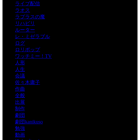
ライブ配信
ラオス
ラプラスの魔
リハビリ
ルーター
レ・ミゼラブル
ログ
ロリポップ
ワッチミー！TV
人形
人生
会議
佐々木庸子
作曲
全般
出展
制作
劇団
劇団kanikuso
勉強
動画