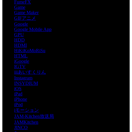
FumeFX
Game
Game Maker
GIFアニメ
Google
Google Mobile App
GPU
HDD
HDMI
HiKiKoMoRiSu
HTML
iGoogle
IGTV
iiiあいすくりん
Instagram
INSYDIUM
iOS
iPad
iPhone
iPod
iモーション
JAM-Kitchen放送局
JAMKitchen
JINCO