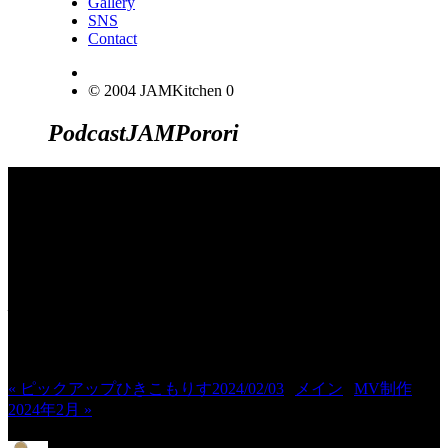
Gallery
SNS
Contact
© 2004 JAMKitchen
0
Podcast
JAM
Porori
JINCO＆TOSHIYUKIがおくる、キャ
ラクタープロジェクト・JAMKitchenの
こぼれ話。毎週公開しているアニメー
ション制作秘話や、オリジナルゲーム
作りを、ポロリとつぶやきます。ポッ
ドキャストでも公開中。
« ピックアップひきこもりす2024/02/03
|
メイン
|
MV制作
2024年2月 »