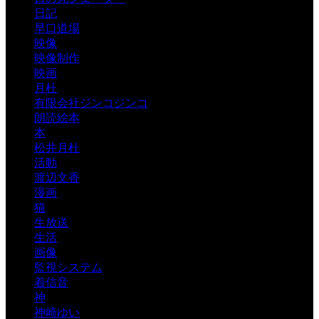
日記
早口道場
映像
映像制作
映画
月杜
有限会社ジンコジンコ
朗読絵本
本
松井月杜
活動
渡辺文香
漫画
猫
生放送
生活
画像
監視システム
着信音
神
神崎ゆい