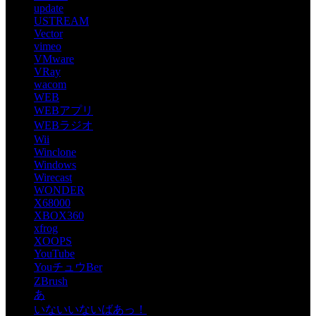
update
USTREAM
Vector
vimeo
VMware
VRay
wacom
WEB
WEBアプリ
WEBラジオ
Wii
Winclone
Windows
Wirecast
WONDER
X68000
XBOX360
xfrog
XOOPS
YouTube
YouチュウBer
ZBrush
あ
いないいないばあっ！