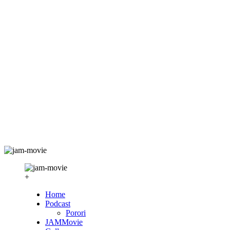
+
Home
Podcast
Porori
JAMMovie