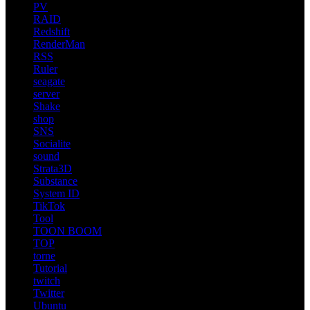
PV
RAID
Redshift
RenderMan
RSS
Ruler
seagate
server
Shake
shop
SNS
Socialite
sound
Strata3D
Substance
System ID
TikTok
Tool
TOON BOOM
TOP
torne
Tutorial
twitch
Twitter
Ubuntu