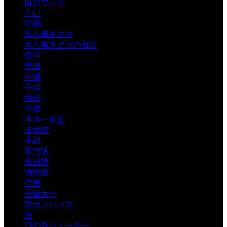
協力プレイ
占い
同期
名も無きクマ
名も無きクマの放送
哲学
壁紙
声優
子供
学校
学習
小学一年生
小学館
小説
年賀状
後日譚
掲示板
携帯
斉藤太一
新ガラパゴス
旅
日の丸シェーダー