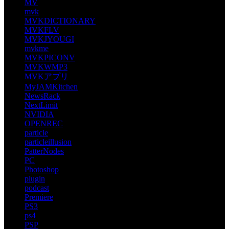
MV
mvk
MVKDICTIONARY
MVKFLV
MVKJYOUGI
mvkme
MVKPICONV
MVKWMP3
MVKアプリ
MyJAMKitchen
NewsRack
NextLimit
NVIDIA
OPENREC
particle
particleillusion
PatterNodes
PC
Photoshop
plugin
podcast
Premiere
PS3
ps4
PSP