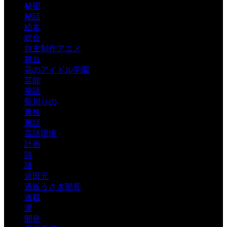
秘密
秘話
絵本
総合
自主制作アニメ
舞台
花のアイドル学園
芸能
英語
藍川りの
裏技
裏話
言語環境
計画
詩
謎
迫田元
通販うさぎ部長
連載
運
開発