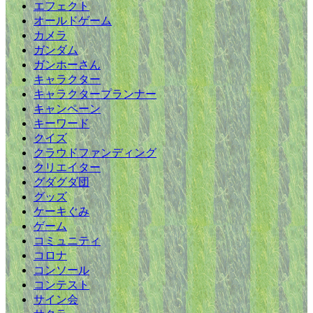
エフェクト
オールドゲーム
カメラ
ガンダム
ガンホーさん
キャラクター
キャラクタープランナー
キャンペーン
キーワード
クイズ
クラウドファンディング
クリエイター
グダグダ団
グッズ
ケーキぐみ
ゲーム
コミュニティ
コロナ
コンソール
コンテスト
サイン会