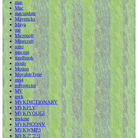
mac
Mac
macupdate
Mavericks
Maya
me
Microsoft
Minecraft
mixi
mocopi
modbook
modo
Motion
MovableType
mp4
mProjector
MV
mvk
MVKDICTIONARY
MVKFLV
MVKJYOUGI
mvkme
MVKPICONV
MVKWMP3
MVKアプリ