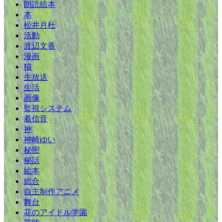
朗読絵本
本
松井月杜
活動
渡辺文香
漫画
猫
生放送
生活
画像
監視システム
着信音
神
神崎ゆい
秘密
秘話
絵本
総合
自主制作アニメ
舞台
花のアイドル学園