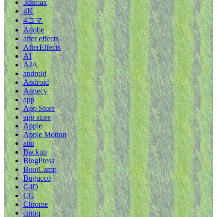
3dsmax
4K
4コマ
Adobe
after effects
AfterEffects
AI
AJA
android
Android
Annecy
app
App Store
app store
Apple
Apple Motion
atto
Backup
BlogPress
BootCamp
Bugucco
C4D
CG
Chrome
cintiq