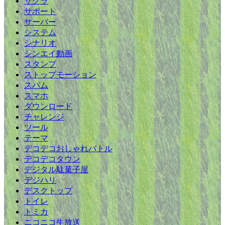
サクラ
サポート
サーバー
システム
シナリオ
シンエイ動画
スタンプ
ストップモーション
スパム
スマホ
ダウンロード
チャレンジ
ツール
テーマ
デコデコおしゃれバトル
デコデコタウン
デジタル駄菓子屋
デジハリ
デスクトップ
トイレ
トミカ
ニコニコ生放送