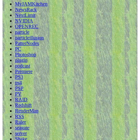
MyJAMKitchen
NewsRack
NextLimit
NVIDIA
OPENREC
particle
particleillusion
PatterNodes
PC
Photoshop
plugin
podcast
Premiere
PS3
ps4
PSP
PV
RAID
Redshift
RenderMan
RSS
Ruler
seagate
server
Shake