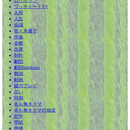
ロリポップ
ワッチミー！TV
人形
人生
会議
佐々木庸子
作曲
全般
出展
制作
劇団
劇団kanikuso
勉強
動画
協力プレイ
占い
同期
名も無きクマ
名も無きクマの放送
哲学
壁紙
声優