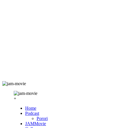
+
Home
Podcast
Porori
JAMMovie