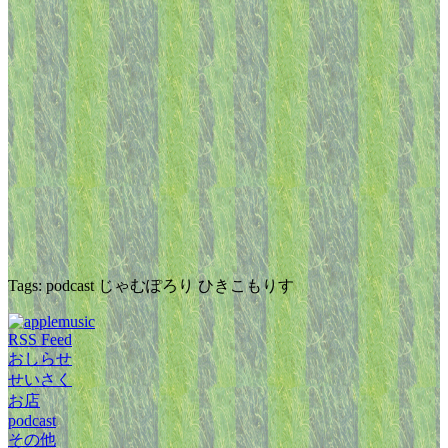
Tags: podcast じゃむぽろり ひきこもりす
RSS Feed
おしらせ
せいさく
お店
podcast
その他