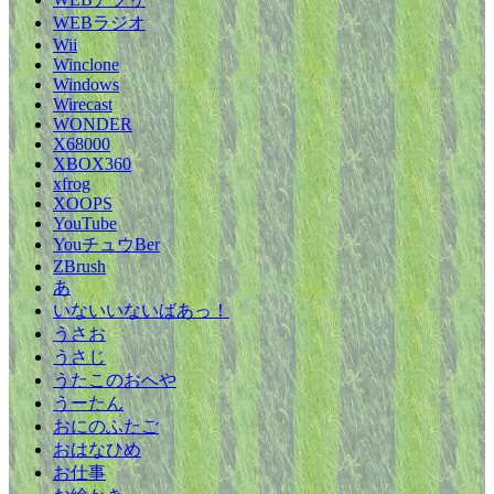
WEBラジオ
Wii
Winclone
Windows
Wirecast
WONDER
X68000
XBOX360
xfrog
XOOPS
YouTube
YouチュウBer
ZBrush
あ
いないいないばあっ！
うさお
うさじ
うたこのおへや
うーたん
おにのふたご
おはなひめ
お仕事