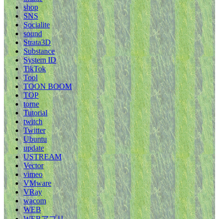
shop
SNS
Socialite
sound
Strata3D
Substance
System ID
TikTok
Tool
TOON BOOM
TOP
torne
Tutorial
twitch
Twitter
Ubuntu
update
USTREAM
Vector
vimeo
VMware
VRay
wacom
WEB
WEBアプリ