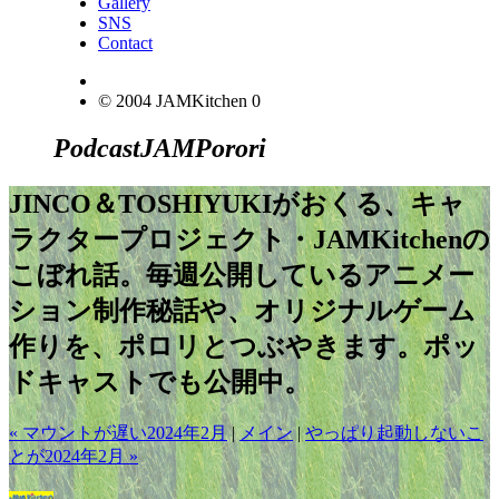
Gallery
SNS
Contact
© 2004 JAMKitchen
0
Podcast
JAM
Porori
JINCO＆TOSHIYUKIがおくる、キャ
ラクタープロジェクト・JAMKitchenの
こぼれ話。毎週公開しているアニメー
ション制作秘話や、オリジナルゲーム
作りを、ポロリとつぶやきます。ポッ
ドキャストでも公開中。
« マウントが遅い2024年2月
|
メイン
|
やっぱり起動しないこ
とが2024年2月 »