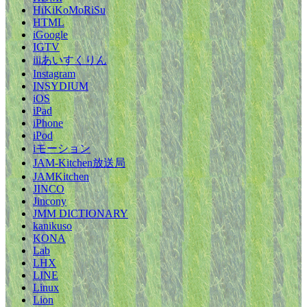
HiKiKoMoRiSu
HTML
iGoogle
IGTV
iiiあいすくりん
Instagram
INSYDIUM
iOS
iPad
iPhone
iPod
iモーション
JAM-Kitchen放送局
JAMKitchen
JINCO
Jincony
JMM DICTIONARY
kanikuso
KONA
Lab
LHX
LINE
Linux
Lion