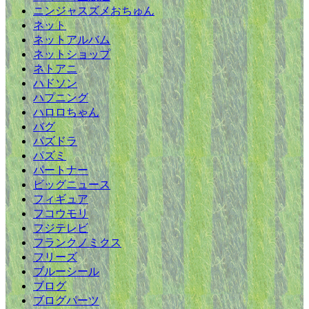
ニンジャスズメおちゅん
ネット
ネットアルバム
ネットショップ
ネトアニ
ハドソン
ハプニング
ハロロちゃん
バグ
パズドラ
パズミ
パートナー
ビッグニュース
フィギュア
フコウモリ
フジテレビ
フランクノミクス
フリーズ
ブルーシール
ブログ
ブログパーツ