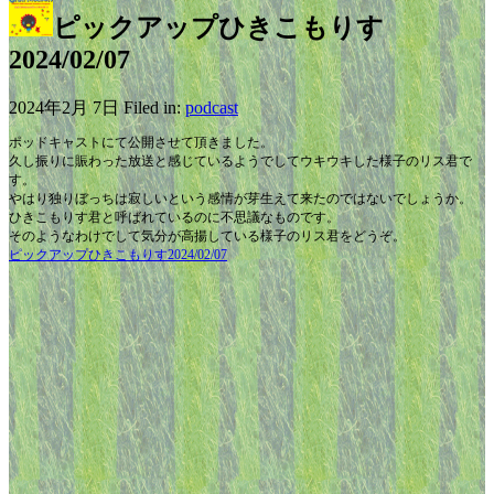
ピックアップひきこもりす
2024/02/07
2024年2月 7日 Filed in:
podcast
ポッドキャストにて公開させて頂きました。
久し振りに賑わった放送と感じているようでしてウキウキした様子のリス君で
す。
やはり独りぼっちは寂しいという感情が芽生えて来たのではないでしょうか。
ひきこもりす君と呼ばれているのに不思議なものです。
そのようなわけでして気分が高揚している様子のリス君をどうぞ。
ピックアップひきこもりす2024/02/07