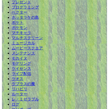
プレゼント
プログラミング
ベクター
ホッタラケの島
ポケト
ポケモン
マチキャラ
マルチスクリーン
ミュージカル
ムービースクエア
メンテナンス
モカイヌ
モデリング
ライセンス
ライブ配信
ラオス
ラプラスの魔
リハビリ
ルーター
レ・ミゼラブル
ログ