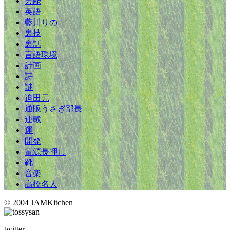
芸能
英語
藍川りの
裏技
裏話
言語環境
計画
詩
謎
迫田元
通販うさぎ部長
連載
運
開発
電源長押し
靴
音楽
高橋名人
© 2004 JAMKitchen
twitter