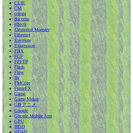
CLIE
CM
comm
docomo
effects
Elemental Monster
Ethernet
Evernote
Expression
FBX
FCP
FFFTP
Flash
Flow
flv
FMCore
FumeFX
Game
Game Maker
GIFアニメ
Google
Google Mobile App
GPU
HDD
HDMI