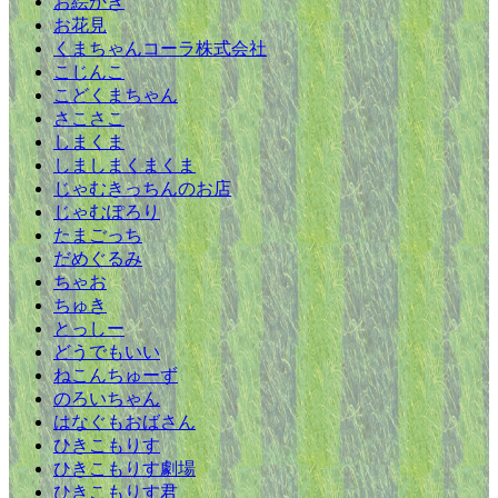
お絵かき
お花見
くまちゃんコーラ株式会社
こじんこ
こどくまちゃん
さこさこ
しまくま
しましまくまくま
じゃむきっちんのお店
じゃむぽろり
たまごっち
だめぐるみ
ちゃお
ちゅき
とっしー
どうでもいい
ねこんちゅーず
のろいちゃん
はなぐもおばさん
ひきこもりす
ひきこもりす劇場
ひきこもりす君