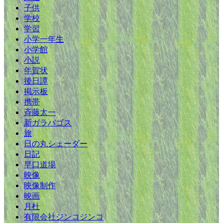
子供
学校
学習
小学一年生
小学館
小説
年賀状
後日譚
掲示板
携帯
斉藤太一
新ガラパゴス
旅
日の丸シェーダー
日記
早口道場
映像
映像制作
映画
月杜
有限会社ジンコジンコ