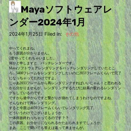
Mayaソフトウェアレ
ンダー2024年1月
2024年1月25日 Filed in:
その他
やってくれまね。
もう原因が分かりません。
2度やってくれちゃいました。
何かと申しますと…バッチレンダーです。
Mayaソフトウェアレンダリングをバッチレンダリングしていたとこ
ろ…5400フレームをレンダリングしたいのに2033フレームくらいで完了
になっちゃってたわけですよ。
じゃあ2033フレームから再レンダリングすればいいじゃん！と思われる
かも分かりませんが、レンダリングするたびに結果の変わるレンダリン
グをしているのです。
ですから途中からですと繋がりが崩れてしまうわけなのですよね。
そんなわけで再レンダリング。
すると今度は4070フレームくらいでレンダリング完了。
どういうわけでございましょうか。
一体何故終わっちゃってるのです？？
この原因。お分かりになられるかたおられますでしょうか。
まあ、ここで聞いても答えは返って来ませんが。