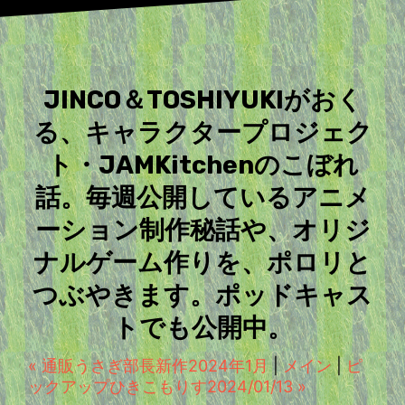
JINCO＆TOSHIYUKIがおく
る、キャラクタープロジェク
ト・JAMKitchenのこぼれ
話。毎週公開しているアニメ
ーション制作秘話や、オリジ
ナルゲーム作りを、ポロリと
つぶやきます。ポッドキャス
トでも公開中。
« 通販うさぎ部長新作2024年1月
|
メイン
|
ピ
ックアップひきこもりす2024/01/13 »