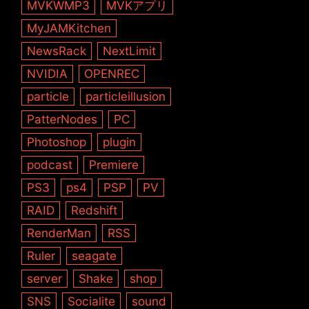
MVKWMP3
MVKアプリ
MyJAMKitchen
NewsRack
NextLimit
NVIDIA
OPENREC
particle
particleillusion
PatterNodes
PC
Photoshop
plugin
podcast
Premiere
PS3
ps4
PSP
PV
RAID
Redshift
RenderMan
RSS
Ruler
seagate
server
Shake
shop
SNS
Socialite
sound