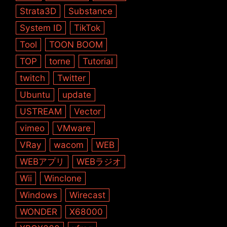
Strata3D
Substance
System ID
TikTok
Tool
TOON BOOM
TOP
torne
Tutorial
twitch
Twitter
Ubuntu
update
USTREAM
Vector
vimeo
VMware
VRay
wacom
WEB
WEBアプリ
WEBラジオ
Wii
Winclone
Windows
Wirecast
WONDER
X68000