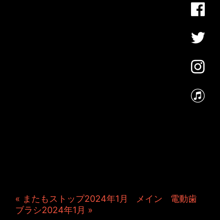
JINCO＆TOSHIYUKIがおく
る、キャラクタープロジェク
ト・JAMKitchenのこぼれ
話。毎週公開しているアニメ
ーション制作秘話や、オリジ
ナルゲーム作りを、ポロリと
つぶやきます。ポッドキャス
トでも公開中。
« またもストップ2024年1月
|
メイン
|
電動歯
ブラシ2024年1月 »