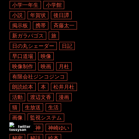
小学一年生
小学館
小説
年賀状
後日譚
掲示板
携帯
斉藤太一
新ガラパゴス
旅
日の丸シェーダー
日記
早口道場
映像
映像制作
映画
月杜
有限会社ジンコジンコ
朗読絵本
本
松井月杜
活動
渡辺文香
漫画
猫
生放送
生活
画像
監視システム
twitter
着信音
神
神崎ゆい
秘密
秘話
絵本