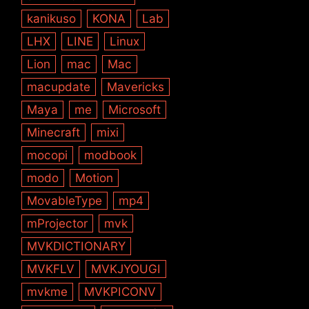
kanikuso
KONA
Lab
LHX
LINE
Linux
Lion
mac
Mac
macupdate
Mavericks
Maya
me
Microsoft
Minecraft
mixi
mocopi
modbook
modo
Motion
MovableType
mp4
mProjector
mvk
MVKDICTIONARY
MVKFLV
MVKJYOUGI
mvkme
MVKPICONV