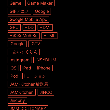
Game
Game Maker
GIFアニメ
Google
Google Mobile App
GPU
HDD
HDMI
HiKiKoMoRiSu
HTML
iGoogle
IGTV
iiiあいすくりん
Instagram
INSYDIUM
iOS
iPad
iPhone
iPod
iモーション
JAM-Kitchen放送局
JAMKitchen
JINCO
Jincony
JMM DICTIONARY