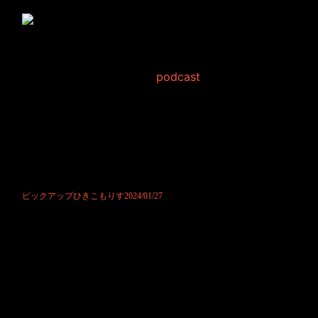
ピックアップひきこもり
す2024/01/27
2024年1月27日 Filed in:
podcast
ポッドキャストにて先行公開させて頂きました。
若干の先行公開です。
本当に何分かの。
それでもそうしたことがございますので、ひきこもりすアワー好きなか
たは是非ポッドキャストもチェック下さいませ。
お便りもお待ちしております。お気軽にどうか。
今後ともひきこもりすアワーをどうか宜しくお願い致します。
ピックアップひきこもりす2024/01/27