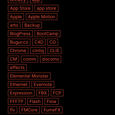
App Store
app store
Apple
Apple Motion
atto
Backup
BlogPress
BootCamp
Bugucco
C4D
CG
Chrome
cintiq
CLIE
CM
comm
docomo
effects
Elemental Monster
Ethernet
Evernote
Expression
FBX
FCP
FFFTP
Flash
Flow
flv
FMCore
FumeFX