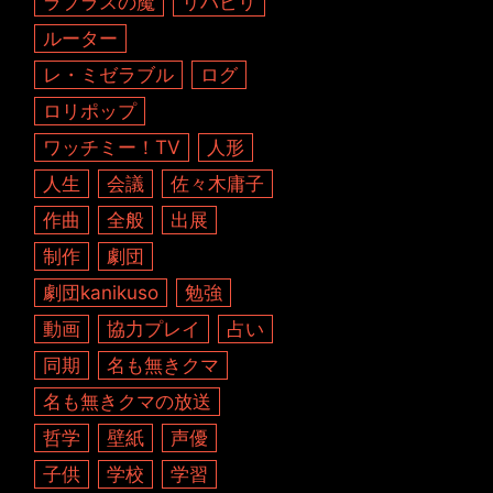
ラプラスの魔
リハビリ
ルーター
レ・ミゼラブル
ログ
ロリポップ
ワッチミー！TV
人形
人生
会議
佐々木庸子
作曲
全般
出展
制作
劇団
劇団kanikuso
勉強
動画
協力プレイ
占い
同期
名も無きクマ
名も無きクマの放送
哲学
壁紙
声優
子供
学校
学習