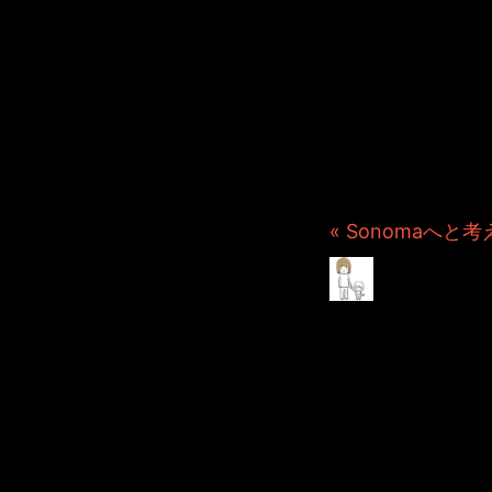
JINCO
ト・JAM
ション制
つぶ
« Sonomaへと考
Sono
2023年12月 4日 File
昨日の今日でSonomaです。
完全なる病気だと、これで
アップグレードなんて今は
結果からお伝えしますと、
プラスSonomaの特典と
それ。もうやってみました