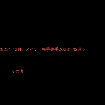
＆TOSHIYUKIがおくる、キャラクタ
Kitchenのこぼれ話。毎週公開して
作秘話や、オリジナルゲーム作りを
やきます。ポッドキャストでも公
023年12月
|
メイン
|
先手先手2023年12月 »
23年12月
d in:
その他
返って裏話でもしましょう。
動けていないものです。
ょうかと。
て定期公開することで考えています。
ゃってるなあ…と心底思えます。