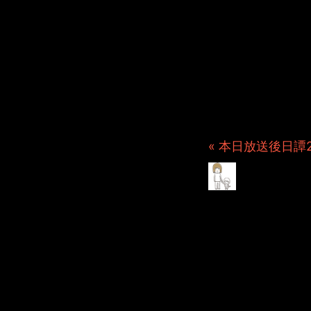
JINCO
ト・JAM
ション制
つぶ
« 本日放送後日譚2
裏話20
2023年12月18日 File
じゃむぽろりの基本に立ち
そうですね。
現在計画はしているものの
それが通販うさぎ部長でし
これを週1回必ず更新とし
また高いハードルを考えち