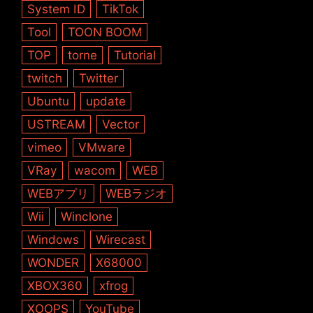
System ID
TikTok
Tool
TOON BOOM
TOP
torne
Tutorial
twitch
Twitter
Ubuntu
update
USTREAM
Vector
vimeo
VMware
VRay
wacom
WEB
WEBアプリ
WEBラジオ
Wii
Winclone
Windows
Wirecast
WONDER
X68000
XBOX360
xfrog
XOOPS
YouTube