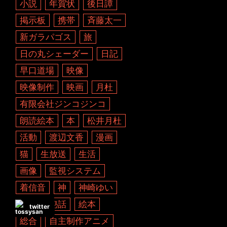
小説
年賀状
後日譚
掲示板
携帯
斉藤太一
新ガラパゴス
旅
日の丸シェーダー
日記
早口道場
映像
映像制作
映画
月杜
有限会社ジンコジンコ
朗読絵本
本
松井月杜
活動
渡辺文香
漫画
猫
生放送
生活
画像
監視システム
着信音
神
神崎ゆい
秘密
秘話
絵本
twitter
総合
自主制作アニメ