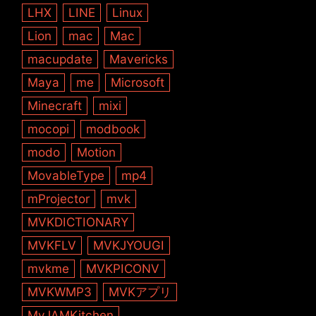
LHX
LINE
Linux
Lion
mac
Mac
macupdate
Mavericks
Maya
me
Microsoft
Minecraft
mixi
mocopi
modbook
modo
Motion
MovableType
mp4
mProjector
mvk
MVKDICTIONARY
MVKFLV
MVKJYOUGI
mvkme
MVKPICONV
MVKWMP3
MVKアプリ
MyJAMKitchen