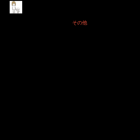
近付く新年2023年12月
2023年12月28日 Filed in:
その他
まだまだ本年が残っている！と思いながらも、瞬く間に1日が終わって
いきます。
このブログを更新することが遅れがちなのも瞬く間が原因でしょうか
と。
気付けば夕方です。
一応新年のエフェクトを作りましたが、新年に向いているかと問われる
と、否！なエフェクトです。
新年は新年で考えないとならないと強く思えまして、何を作ろうかと焦
りが募るのでございました。
もう時間がありませんものね。
新年。新春。年賀状。おせち料理。お餅。
思い浮かぶことが、その程度でしてプラスアルファで何をどうするかま
でが出て参りません。
年賀状で何かしたいです。
年賀状でー！と叫んでみても、ちっとも思い浮かびません。
さてさて考えましょう。
アイデアが浮かびますように。