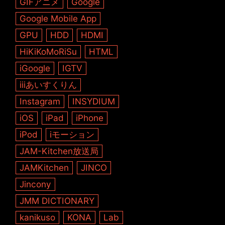
GIFアニメ
Google
Google Mobile App
GPU
HDD
HDMI
HiKiKoMoRiSu
HTML
iGoogle
IGTV
iiiあいすくりん
Instagram
INSYDIUM
iOS
iPad
iPhone
iPod
iモーション
JAM-Kitchen放送局
JAMKitchen
JINCO
Jincony
JMM DICTIONARY
kanikuso
KONA
Lab