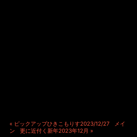
JINCO＆TOSHIYUKIがおく
る、キャラクタープロジェク
ト・JAMKitchenのこぼれ
話。毎週公開しているアニメ
ーション制作秘話や、オリジ
ナルゲーム作りを、ポロリと
つぶやきます。ポッドキャス
トでも公開中。
« ピックアップひきこもりす2023/12/27
|
メイ
ン
|
更に近付く新年2023年12月 »