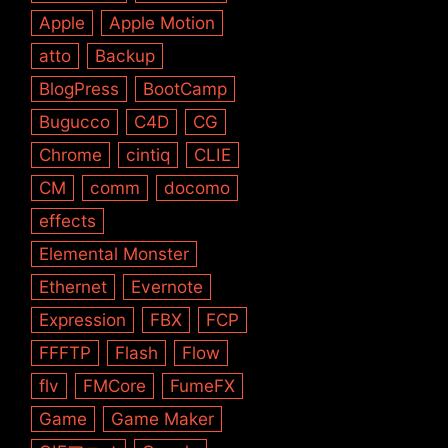
Apple
Apple Motion
atto
Backup
BlogPress
BootCamp
Bugucco
C4D
CG
Chrome
cintiq
CLIE
CM
comm
docomo
effects
Elemental Monster
Ethernet
Evernote
Expression
FBX
FCP
FFFTP
Flash
Flow
flv
FMCore
FumeFX
Game
Game Maker