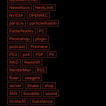
NewsRack
NextLimit
NVIDIA
OPENREC
particle
particleillusion
PatterNodes
PC
Photoshop
plugin
podcast
Premiere
PS3
ps4
PSP
PV
RAID
Redshift
RenderMan
RSS
Ruler
seagate
server
Shake
shop
SNS
Socialite
sound
Strata3D
Substance