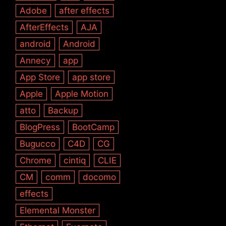
Adobe
after effects
AfterEffects
AJA
android
Android
Annecy
app
App Store
app store
Apple
Apple Motion
atto
Backup
BlogPress
BootCamp
Bugucco
C4D
CG
Chrome
cintiq
CLIE
CM
comm
docomo
effects
Elemental Monster