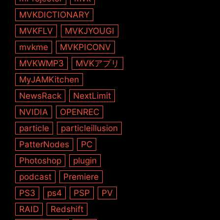
MVKDICTIONARY
MVKFLV
MVKJYOUGI
mvkme
MVKPICONV
MVKWMP3
MVKアプリ
MyJAMKitchen
NewsRack
NextLimit
NVIDIA
OPENREC
particle
particleillusion
PatterNodes
PC
Photoshop
plugin
podcast
Premiere
PS3
ps4
PSP
PV
RAID
Redshift