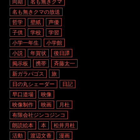
同期
名も無きクマ
名も無きクマの放送
哲学
壁紙
声優
子供
学校
学習
小学一年生
小学館
小説
年賀状
後日譚
掲示板
携帯
斉藤太一
新ガラパゴス
旅
日の丸シェーダー
日記
早口道場
映像
映像制作
映画
月杜
有限会社ジンコジンコ
朗読絵本
本
松井月杜
活動
渡辺文香
漫画