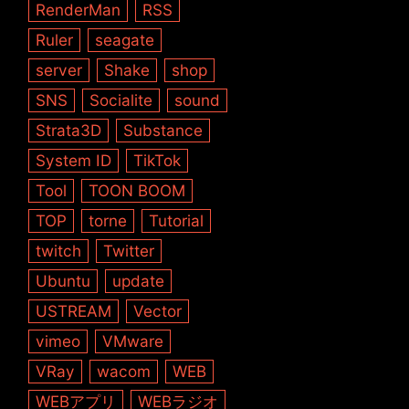
RenderMan
RSS
Ruler
seagate
server
Shake
shop
SNS
Socialite
sound
Strata3D
Substance
System ID
TikTok
Tool
TOON BOOM
TOP
torne
Tutorial
twitch
Twitter
Ubuntu
update
USTREAM
Vector
vimeo
VMware
VRay
wacom
WEB
WEBアプリ
WEBラジオ