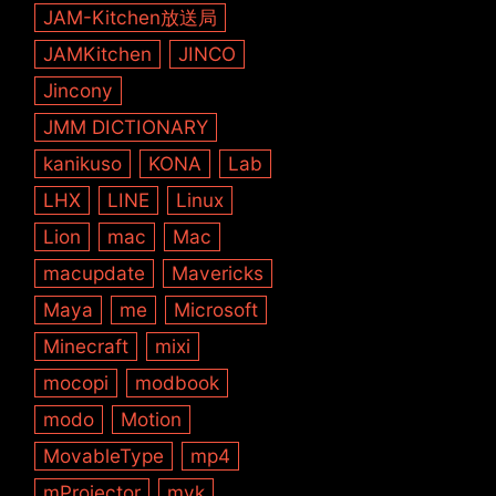
JAM-Kitchen放送局
JAMKitchen
JINCO
Jincony
JMM DICTIONARY
kanikuso
KONA
Lab
LHX
LINE
Linux
Lion
mac
Mac
macupdate
Mavericks
Maya
me
Microsoft
Minecraft
mixi
mocopi
modbook
modo
Motion
MovableType
mp4
mProjector
mvk