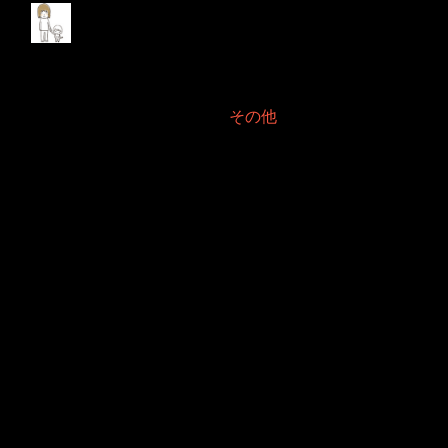
Mayaが落ちる2023年
11月
2023年11月20日 Filed in:
その他
こうしたタイトルにしますと既に叩いているような気持ちになるのは不
思議なものでございます。
落ちる以前に起動しないと言ったほうが正しいでしょうか。
そうなのです。
起動画面が表示されローディングバー？が後半に差し掛かろうとする
と、あらクラッシュ。
ただ、あまりにも静かなクラッシュですので、クラッシュしましたよ〜
情報を送信しますか？の下りさえないのです。
まさにサイレントクラッシュ。
これかなり頻繁でして、起動するうちの3回に2回は起動しないような感
覚があります。
ちなみに、そうなるのは2023年2024年のアイコンが変わってからのバー
ジョンです。
それ以前のほうが、しっかり立ち上がるというのは何故なのでしょう
か？
これは検索してみますかねぇ...
対策があるとも思えないのです。