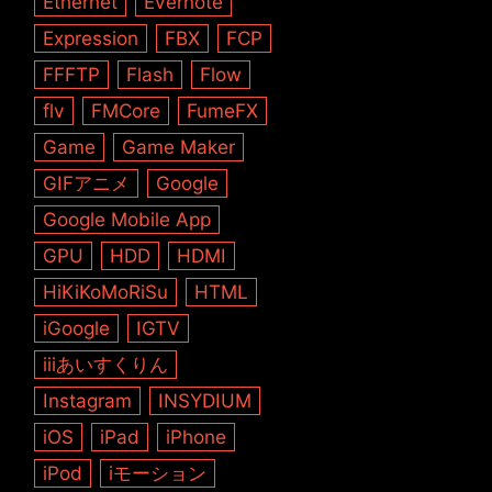
Ethernet
Evernote
Expression
FBX
FCP
FFFTP
Flash
Flow
flv
FMCore
FumeFX
Game
Game Maker
GIFアニメ
Google
Google Mobile App
GPU
HDD
HDMI
HiKiKoMoRiSu
HTML
iGoogle
IGTV
iiiあいすくりん
Instagram
INSYDIUM
iOS
iPad
iPhone
iPod
iモーション