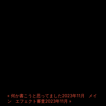
JINCO＆TOSHIYUKIがおく
る、キャラクタープロジェク
ト・JAMKitchenのこぼれ
話。毎週公開しているアニメ
ーション制作秘話や、オリジ
ナルゲーム作りを、ポロリと
つぶやきます。ポッドキャス
トでも公開中。
« 何か書こうと思ってました2023年11月
|
メイ
ン
|
エフェクト審査2023年11月 »