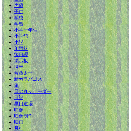
声優
子供
学校
学習
小学一年生
小学館
小説
年賀状
後日譚
掲示板
携帯
斉藤太一
新ガラパゴス
旅
日の丸シェーダー
日記
早口道場
映像
映像制作
映画
月杜