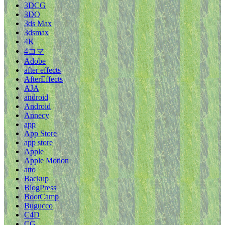
3DCG
3DO
3ds Max
3dsmax
4K
4コマ
Adobe
after effects
AfterEffects
AJA
android
Android
Annecy
app
App Store
app store
Apple
Apple Motion
atto
Backup
BlogPress
BootCamp
Bugucco
C4D
CG