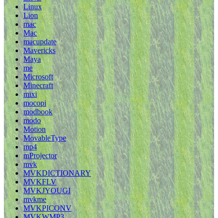
Linux
Lion
mac
Mac
macupdate
Mavericks
Maya
me
Microsoft
Minecraft
mixi
mocopi
modbook
modo
Motion
MovableType
mp4
mProjector
mvk
MVKDICTIONARY
MVKFLV
MVKJYOUGI
mvkme
MVKPICONV
MVKWMP3