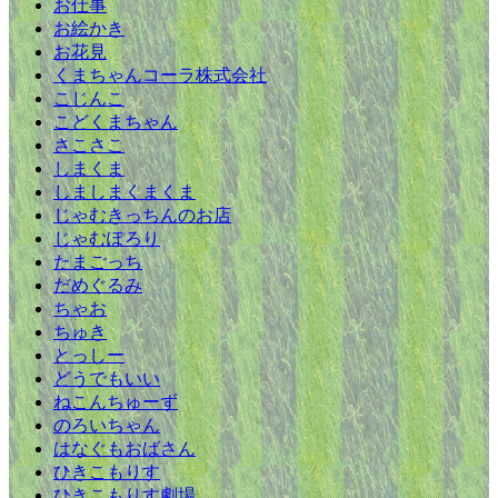
お仕事
お絵かき
お花見
くまちゃんコーラ株式会社
こじんこ
こどくまちゃん
さこさこ
しまくま
しましまくまくま
じゃむきっちんのお店
じゃむぽろり
たまごっち
だめぐるみ
ちゃお
ちゅき
とっしー
どうでもいい
ねこんちゅーず
のろいちゃん
はなぐもおばさん
ひきこもりす
ひきこもりす劇場