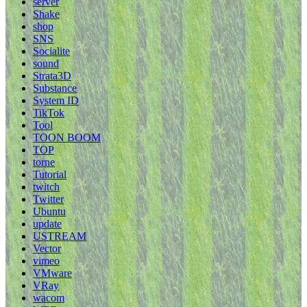
server
Shake
shop
SNS
Socialite
sound
Strata3D
Substance
System ID
TikTok
Tool
TOON BOOM
TOP
torne
Tutorial
twitch
Twitter
Ubuntu
update
USTREAM
Vector
vimeo
VMware
VRay
wacom