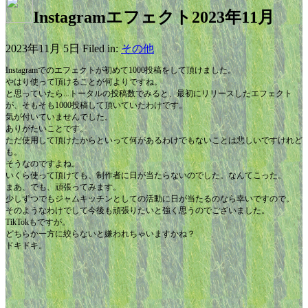
Instagramエフェクト2023年11月
2023年11月 5日 Filed in:
その他
Instagramでのエフェクトが初めて1000投稿をして頂けました。
やはり使って頂けることが何よりですね。
と思っていたら...トータルの投稿数でみると、最初にリリースしたエフェクト
が、そもそも1000投稿して頂いていたわけです。
気が付いていませんでした。
ありがたいことです。
ただ使用して頂けたからといって何があるわけでもないことは悲しいですけれど
も。
そうなのですよね。
いくら使って頂けても、制作者に日が当たらないのでした。なんてこった。
まあ、でも、頑張ってみます。
少しずつでもジャムキッチンとしての活動に日が当たるのなら幸いですので。
そのようなわけでして今後も頑張りたいと強く思うのでございました。
TikTokもですが。
どちらか一方に絞らないと嫌われちゃいますかね？
ドキドキ。