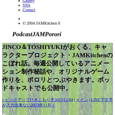
Gallery
SNS
Contact
© 2004 JAMKitchen
0
Podcast
JAM
Porori
JINCO＆TOSHIYUKIがおくる、キャ
ラクタープロジェクト・JAMKitchenの
こぼれ話。毎週公開しているアニメー
ション制作秘話や、オリジナルゲーム
作りを、ポロリとつぶやきます。ポッ
ドキャストでも公開中。
« ピックアップひきこもりす2023/11/04
|
メイン
|
LINEで文字
が入力出来ない2023年11月 »