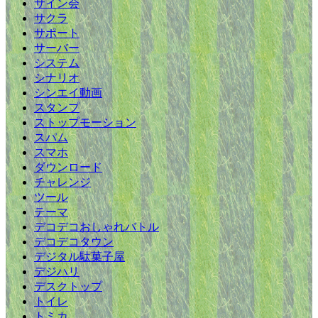
サイン会
サクラ
サポート
サーバー
システム
シナリオ
シンエイ動画
スタンプ
ストップモーション
スパム
スマホ
ダウンロード
チャレンジ
ツール
テーマ
デコデコおしゃれバトル
デコデコタウン
デジタル駄菓子屋
デジハリ
デスクトップ
トイレ
トミカ