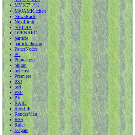
MVKアプリ
MyJAMKitchen
NewsRack
NextLimit
NVIDIA
OPENREC
particle
particleillusion
PatterNodes
PC
Photoshop
plugin
podcast
Premiere
PS3
ps4
PSP
PV
RAID
Redshift
RenderMan
RSS
Ruler
seagate