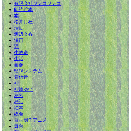
有限会社ジンコジンコ
朗読絵本
本
松井月杜
活動
渡辺文香
漫画
猫
生放送
生活
画像
監視システム
着信音
神
神崎ゆい
秘密
秘話
絵本
総合
自主制作アニメ
舞台