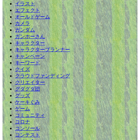
イラスト
エフェクト
オールドゲーム
カメラ
ガンダム
ガンホーさん
キャラクター
キャラクタープランナー
キャンペーン
キーワード
クイズ
クラウドファンディング
クリエイター
グダグダ団
グッズ
ケーキぐみ
ゲーム
コミュニティ
コロナ
コンソール
コンテスト