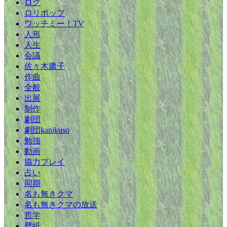
ログ
ロリポップ
ワッチミー！TV
人形
人生
会議
佐々木庸子
作曲
全般
出展
制作
劇団
劇団kanikuso
勉強
動画
協力プレイ
占い
同期
名も無きクマ
名も無きクマの放送
哲学
壁紙