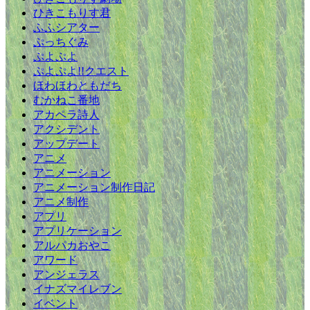
ひきこもりす君
ふふシアター
ぷっちぐみ
ぷよぷよ
ぷよぷよ!!クエスト
ほわほわともだち
むかねこ番地
アカペラ詩人
アクシデント
アップデート
アニメ
アニメーション
アニメーション制作日記
アニメ制作
アプリ
アプリケーション
アルパカおやこ
アワード
アンジェラス
イナズマイレブン
イベント