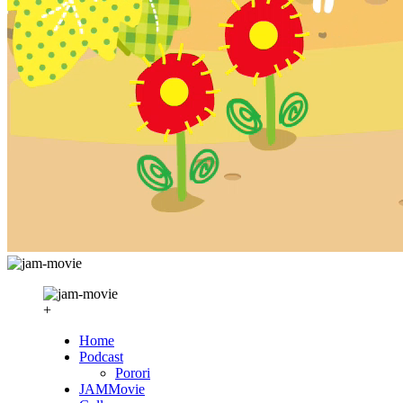
+
Home
Podcast
Porori
JAMMovie