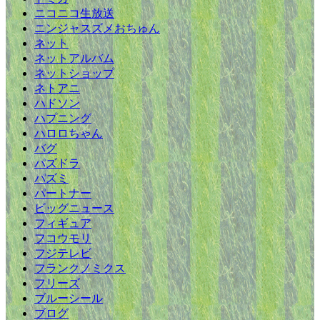
ニコニコ生放送
ニンジャスズメおちゅん
ネット
ネットアルバム
ネットショップ
ネトアニ
ハドソン
ハプニング
ハロロちゃん
バグ
パズドラ
パズミ
パートナー
ビッグニュース
フィギュア
フコウモリ
フジテレビ
フランクノミクス
フリーズ
ブルーシール
ブログ