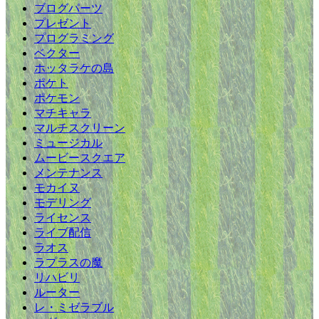
ブログパーツ
プレゼント
プログラミング
ベクター
ホッタラケの島
ポケト
ポケモン
マチキャラ
マルチスクリーン
ミュージカル
ムービースクエア
メンテナンス
モカイヌ
モデリング
ライセンス
ライブ配信
ラオス
ラプラスの魔
リハビリ
ルーター
レ・ミゼラブル