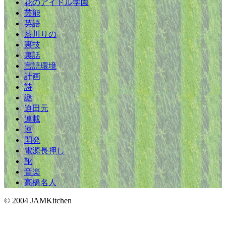
花のアイドル学園
芸能
英語
藍川りの
裏技
裏話
言語環境
計画
詩
謎
迫田元
連載
運
開発
電源長押し
靴
音楽
高橋名人
© 2004 JAMKitchen