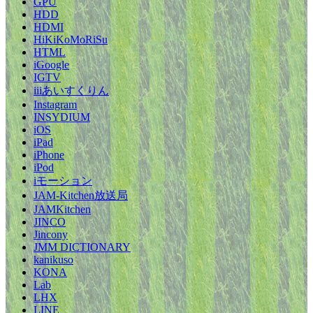
GPU
HDD
HDMI
HiKiKoMoRiSu
HTML
iGoogle
IGTV
iiiあいすくりん
Instagram
INSYDIUM
iOS
iPad
iPhone
iPod
iモーション
JAM-Kitchen放送局
JAMKitchen
JINCO
Jincony
JMM DICTIONARY
kanikuso
KONA
Lab
LHX
LINE