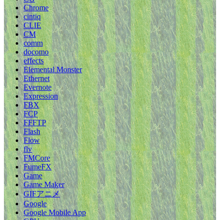
Chrome
cintiq
CLIE
CM
comm
docomo
effects
Elemental Monster
Ethernet
Evernote
Expression
FBX
FCP
FFFTP
Flash
Flow
flv
FMCore
FumeFX
Game
Game Maker
GIFアニメ
Google
Google Mobile App