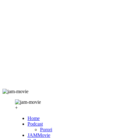
+
Home
Podcast
Porori
JAMMovie