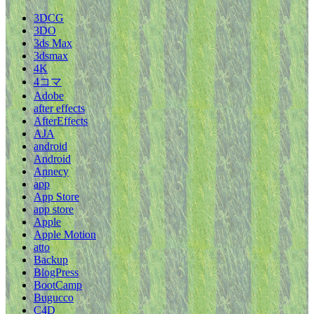
3DCG
3DO
3ds Max
3dsmax
4K
4コマ
Adobe
after effects
AfterEffects
AJA
android
Android
Annecy
app
App Store
app store
Apple
Apple Motion
atto
Backup
BlogPress
BootCamp
Bugucco
C4D