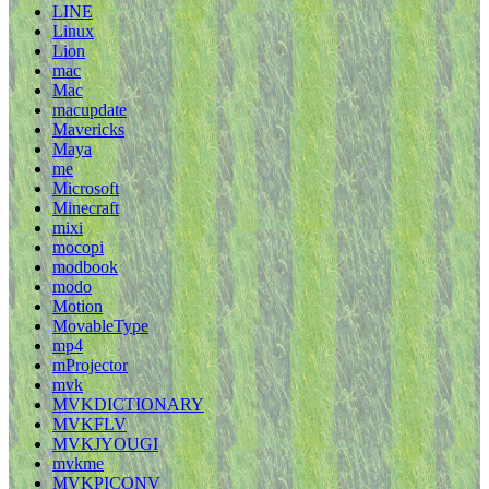
LINE
Linux
Lion
mac
Mac
macupdate
Mavericks
Maya
me
Microsoft
Minecraft
mixi
mocopi
modbook
modo
Motion
MovableType
mp4
mProjector
mvk
MVKDICTIONARY
MVKFLV
MVKJYOUGI
mvkme
MVKPICONV