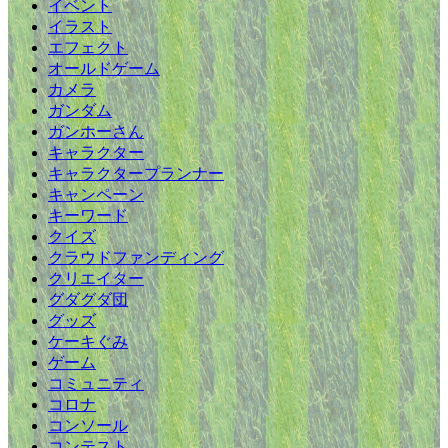
イベント
イラスト
エフェクト
オールドゲーム
カメラ
ガンダム
ガンホーさん
キャラクター
キャラクタープランナー
キャンペーン
キーワード
クイズ
クラウドファンディング
クリエイター
グダグダ団
グッズ
ケーキぐみ
ゲーム
コミュニティ
コロナ
コンソール
コンテスト