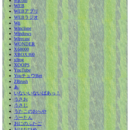
wacom
WEB
WEBアプリ
WEBラジオ
Wii
Winclone
Windows
Wirecast
WONDER
X68000
XBOX360
xfrog
XOOPS
YouTube
YouチュウBer
ZBrush
あ
いないいないばあっ！
うさお
うさじ
うたこのおへや
うーたん
おにのふたご
おはなひめ