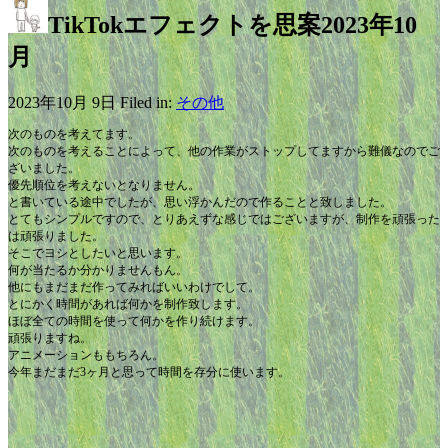
TikTokエフェクトを思案2023年10
月
2023年10月 9日 Filed in:
その他
次のものを考えてます。
次のものを考えることによって、他の作業がストップしてますから難儀なのでご
ざいました。
優先順位を考えないとなりません。
と書いている途中でしたが、思い浮かんだので作ることと致しました。
とてもシンプルですので、とりあえずな感じではございますが、制作を頑張った
は頑張りました。
そこでヨシとしたいと思います。
何が当たるか分かりませんもん。
他にもまだまだ作ってみればいいわけでして。
とにかく時間があれば何かを制作致します。
ほぼ全ての時間を使って何かを作り続けます。
頑張りますね。
アニメーションももちろん。
今年まだまだ3ヶ月と思って時間を存分に使います。