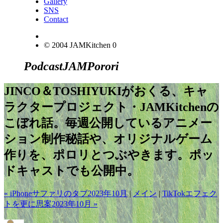
Gallery
SNS
Contact
© 2004 JAMKitchen
0
Podcast
JAM
Porori
JINCO＆TOSHIYUKIがおくる、キャ
ラクタープロジェクト・JAMKitchenの
こぼれ話。毎週公開しているアニメー
ション制作秘話や、オリジナルゲーム
作りを、ポロリとつぶやきます。ポッ
ドキャストでも公開中。
« iPhoneサファリのタブ2023年10月
|
メイン
|
TikTokエフェク
トを更に思案2023年10月 »