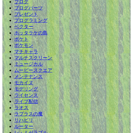
ブログ
ブログパーツ
プレゼント
プログラミング
ベクター
ホッタラケの島
ポケト
ポケモン
マチキャラ
マルチスクリーン
ミュージカル
ムービースクエア
メンテナンス
モカイヌ
モデリング
ライセンス
ライブ配信
ラオス
ラプラスの魔
リハビリ
ルーター
レ・ミゼラブル