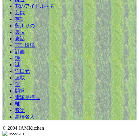
花のアイドル学園
芸能
英語
藍川りの
裏技
裏話
言語環境
計画
詩
謎
迫田元
連載
運
開発
電源長押し
靴
音楽
高橋名人
© 2004 JAMKitchen