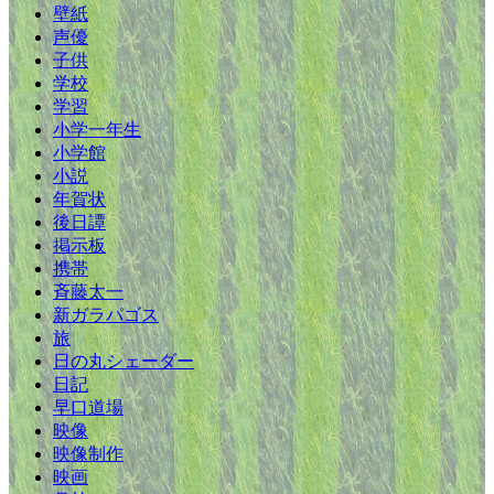
壁紙
声優
子供
学校
学習
小学一年生
小学館
小説
年賀状
後日譚
掲示板
携帯
斉藤太一
新ガラパゴス
旅
日の丸シェーダー
日記
早口道場
映像
映像制作
映画