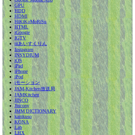
GPU
HDD
HDMI
HiKiKoMoRiSu
HTML
iGoogle
IGTV
iiiあいすくりん
Instagram
INSYDIUM
iOS
iPad
iPhone
iPod
iモーション
JAM-Kitchen放送局
JAMKitchen
JINCO
Jincony
JMM DICTIONARY
kanikuso
KONA
Lab
LHX