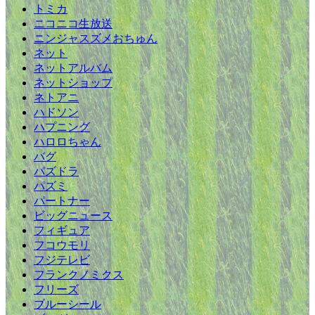
トミカ
ニコニコ生放送
ニンジャスズメおちゅん
ネット
ネットアルバム
ネットショップ
ネトアニ
ハドソン
ハプニング
ハロロちゃん
バグ
パズドラ
パズミ
パートナー
ビッグニュース
フィギュア
フコウモリ
フジテレビ
フランクノミクス
フリーズ
ブルーシール