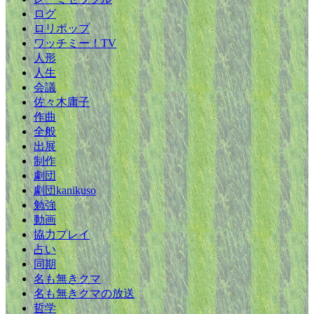
ログ
ロリポップ
ワッチミー！TV
人形
人生
会議
佐々木庸子
作曲
全般
出展
制作
劇団
劇団kanikuso
勉強
動画
協力プレイ
占い
同期
名も無きクマ
名も無きクマの放送
哲学