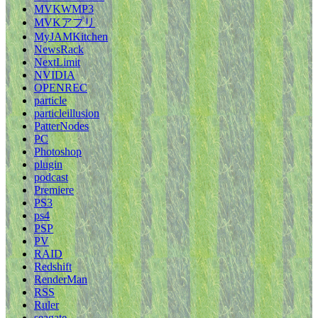
MVKWMP3
MVKアプリ
MyJAMKitchen
NewsRack
NextLimit
NVIDIA
OPENREC
particle
particleillusion
PatterNodes
PC
Photoshop
plugin
podcast
Premiere
PS3
ps4
PSP
PV
RAID
Redshift
RenderMan
RSS
Ruler
seagate