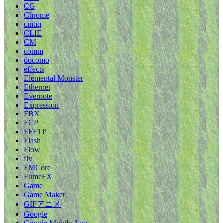
CG
Chrome
cintiq
CLIE
CM
comm
docomo
effects
Elemental Monster
Ethernet
Evernote
Expression
FBX
FCP
FFFTP
Flash
Flow
flv
FMCore
FumeFX
Game
Game Maker
GIFアニメ
Google
Google Mobile App