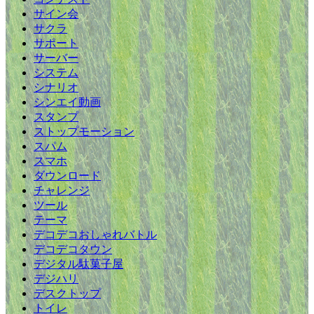
サイン会
サクラ
サポート
サーバー
システム
シナリオ
シンエイ動画
スタンプ
ストップモーション
スパム
スマホ
ダウンロード
チャレンジ
ツール
テーマ
デコデコおしゃれバトル
デコデコタウン
デジタル駄菓子屋
デジハリ
デスクトップ
トイレ