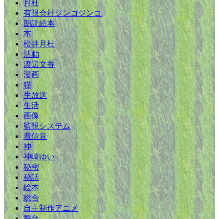
月杜
有限会社ジンコジンコ
朗読絵本
本
松井月杜
活動
渡辺文香
漫画
猫
生放送
生活
画像
監視システム
着信音
神
神崎ゆい
秘密
秘話
絵本
総合
自主制作アニメ
舞台