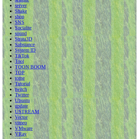
server
Shake
shop
SNS
Socialite
sound
Strata3D
Substance
System ID
TikTok
Tool
TOON BOOM
TOP
torne
Tutorial
twitch
Twitter
Ubuntu
update
USTREAM
Vector
vimeo
VMware
VRay