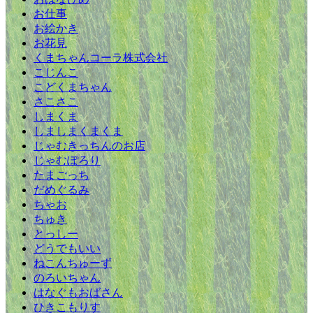
お仕事
お絵かき
お花見
くまちゃんコーラ株式会社
こじんこ
こどくまちゃん
さこさこ
しまくま
しましまくまくま
じゃむきっちんのお店
じゃむぽろり
たまごっち
だめぐるみ
ちゃお
ちゅき
とっしー
どうでもいい
ねこんちゅーず
のろいちゃん
はなぐもおばさん
ひきこもりす