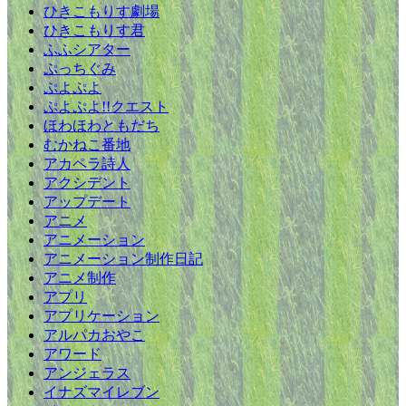
ひきこもりす劇場
ひきこもりす君
ふふシアター
ぷっちぐみ
ぷよぷよ
ぷよぷよ!!クエスト
ほわほわともだち
むかねこ番地
アカペラ詩人
アクシデント
アップデート
アニメ
アニメーション
アニメーション制作日記
アニメ制作
アプリ
アプリケーション
アルパカおやこ
アワード
アンジェラス
イナズマイレブン