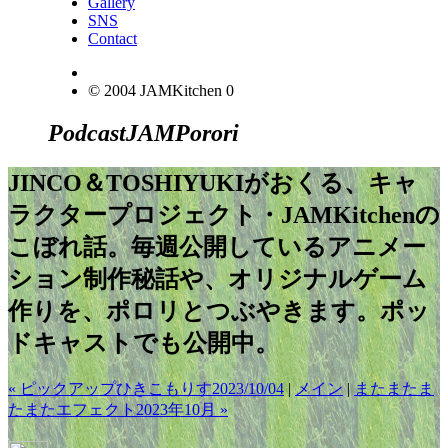
Gallery
SNS
Contact
© 2004 JAMKitchen
0
Podcast
JAM
Porori
JINCO＆TOSHIYUKIがおくる、キャ
ラクタープロジェクト・JAMKitchenの
こぼれ話。毎週公開しているアニメー
ション制作秘話や、オリジナルゲーム
作りを、ポロリとつぶやきます。ポッ
ドキャストでも公開中。
« ピックアップひきこもりす2023/10/04
|
メイン
|
またまたま
たまたエフェクト2023年10月 »