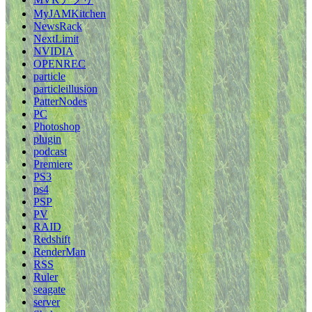
MyJAMKitchen
NewsRack
NextLimit
NVIDIA
OPENREC
particle
particleillusion
PatterNodes
PC
Photoshop
plugin
podcast
Premiere
PS3
ps4
PSP
PV
RAID
Redshift
RenderMan
RSS
Ruler
seagate
server