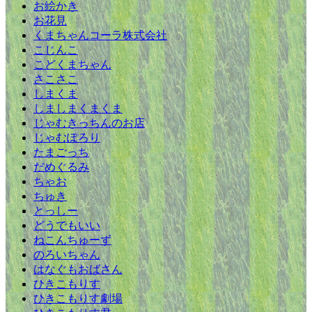
お絵かき
お花見
くまちゃんコーラ株式会社
こじんこ
こどくまちゃん
さこさこ
しまくま
しましまくまくま
じゃむきっちんのお店
じゃむぽろり
たまごっち
だめぐるみ
ちゃお
ちゅき
とっしー
どうでもいい
ねこんちゅーず
のろいちゃん
はなぐもおばさん
ひきこもりす
ひきこもりす劇場