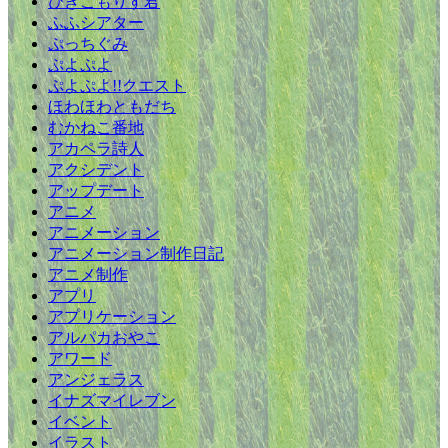
ひきこもりす君
ふふシアター
ぷっちぐみ
ぷよぷよ
ぷよぷよ!!クエスト
ほわほわともだち
むかねこ番地
アカペラ詩人
アクシデント
アップデート
アニメ
アニメーション
アニメーション制作日記
アニメ制作
アプリ
アプリケーション
アルパカおやこ
アワード
アンジェラス
イナズマイレブン
イベント
イラスト