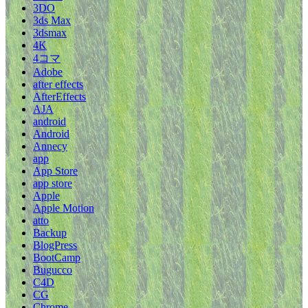
3DO
3ds Max
3dsmax
4K
4コマ
Adobe
after effects
AfterEffects
AJA
android
Android
Annecy
app
App Store
app store
Apple
Apple Motion
atto
Backup
BlogPress
BootCamp
Bugucco
C4D
CG
Chrome