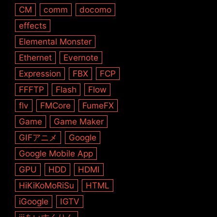
CM
comm
docomo
effects
Elemental Monster
Ethernet
Evernote
Expression
FBX
FCP
FFFTP
Flash
Flow
flv
FMCore
FumeFX
Game
Game Maker
GIFアニメ
Google
Google Mobile App
GPU
HDD
HDMI
HiKiKoMoRiSu
HTML
iGoogle
IGTV