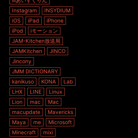
iiiあいすくりん
Instagram
INSYDIUM
iOS
iPad
iPhone
iPod
iモーション
JAM-Kitchen放送局
JAMKitchen
JINCO
Jincony
JMM DICTIONARY
kanikuso
KONA
Lab
LHX
LINE
Linux
Lion
mac
Mac
macupdate
Mavericks
Maya
me
Microsoft
Minecraft
mixi