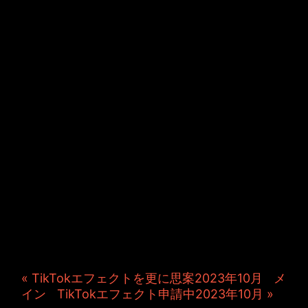
JINCO＆TOSHIYUKIがおく
る、キャラクタープロジェク
ト・JAMKitchenのこぼれ
話。毎週公開しているアニメ
ーション制作秘話や、オリジ
ナルゲーム作りを、ポロリと
つぶやきます。ポッドキャス
トでも公開中。
« TikTokエフェクトを更に思案2023年10月
|
メ
イン
|
TikTokエフェクト申請中2023年10月 »