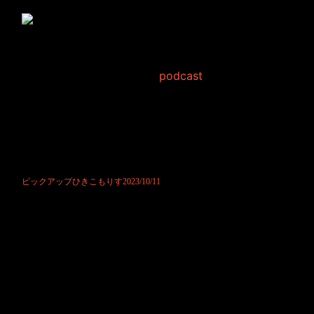
ピックアップひきこもり
す2023/10/11
2023年10月11日 Filed in:
podcast
ポッドキャストにて公開させて頂きました。
ちょっと悲しみに暮れるリス君になるかと思いきや、ちゃんと頑張って
みたようです。
ただ言葉を言い間違えてしまったようで、何やらやり直したい気持ちに
もなっている様子。
何を言い間違えてしまったかは是非本編をどうぞ。
ピックアップひきこもりす2023/10/11