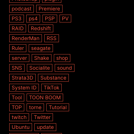
podcast
Premiere
PS3
ps4
PSP
PV
RAID
Redshift
RenderMan
RSS
Ruler
seagate
server
Shake
shop
SNS
Socialite
sound
Strata3D
Substance
System ID
TikTok
Tool
TOON BOOM
TOP
torne
Tutorial
twitch
Twitter
Ubuntu
update