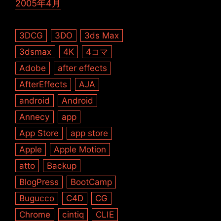
2005年4月
3DCG
3DO
3ds Max
3dsmax
4K
4コマ
Adobe
after effects
AfterEffects
AJA
android
Android
Annecy
app
App Store
app store
Apple
Apple Motion
atto
Backup
BlogPress
BootCamp
Bugucco
C4D
CG
Chrome
cintiq
CLIE