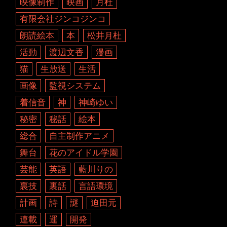
映像制作
映画
月杜
有限会社ジンコジンコ
朗読絵本
本
松井月杜
活動
渡辺文香
漫画
猫
生放送
生活
画像
監視システム
着信音
神
神崎ゆい
秘密
秘話
絵本
総合
自主制作アニメ
舞台
花のアイドル学園
芸能
英語
藍川りの
裏技
裏話
言語環境
計画
詩
謎
迫田元
連載
運
開発