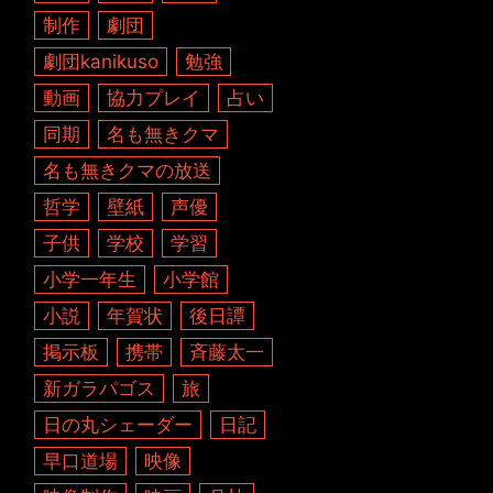
制作
劇団
劇団kanikuso
勉強
動画
協力プレイ
占い
同期
名も無きクマ
名も無きクマの放送
哲学
壁紙
声優
子供
学校
学習
小学一年生
小学館
小説
年賀状
後日譚
掲示板
携帯
斉藤太一
新ガラパゴス
旅
日の丸シェーダー
日記
早口道場
映像