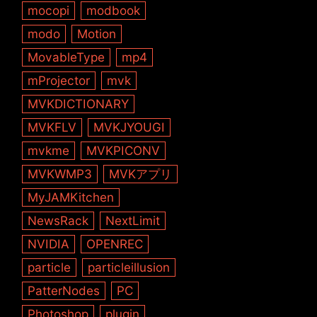
mocopi
modbook
modo
Motion
MovableType
mp4
mProjector
mvk
MVKDICTIONARY
MVKFLV
MVKJYOUGI
mvkme
MVKPICONV
MVKWMP3
MVKアプリ
MyJAMKitchen
NewsRack
NextLimit
NVIDIA
OPENREC
particle
particleillusion
PatterNodes
PC
Photoshop
plugin