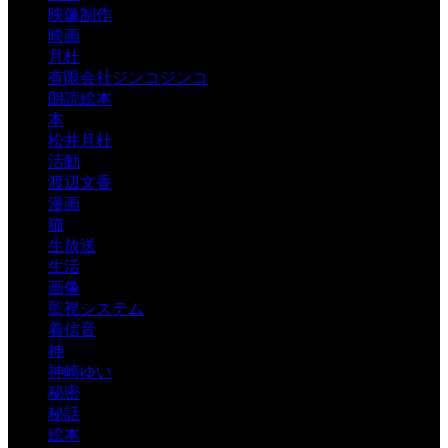
映像制作
映画
月杜
有限会社ジンコジンコ
朗読絵本
本
松井月杜
活動
渡辺文香
漫画
猫
生放送
生活
画像
監視システム
着信音
神
神崎ゆい
秘密
秘話
絵本