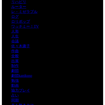
リハビリ
ルーター
レ・ミゼラブル
ログ
ロリポップ
ワッチミー！TV
人形
人生
会議
佐々木庸子
作曲
全般
出展
制作
劇団
劇団kanikuso
勉強
動画
協力プレイ
占い
同期