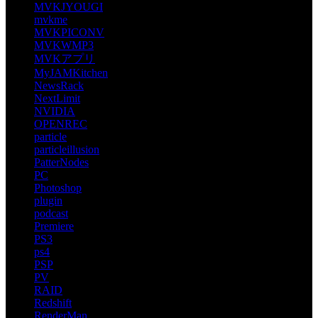
MVKJYOUGI
mvkme
MVKPICONV
MVKWMP3
MVKアプリ
MyJAMKitchen
NewsRack
NextLimit
NVIDIA
OPENREC
particle
particleillusion
PatterNodes
PC
Photoshop
plugin
podcast
Premiere
PS3
ps4
PSP
PV
RAID
Redshift
RenderMan