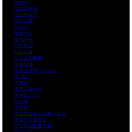
コロナ
コンソール
コンテスト
サイン会
サクラ
サポート
サーバー
システム
シナリオ
シンエイ動画
スタンプ
ストップモーション
スパム
スマホ
ダウンロード
チャレンジ
ツール
テーマ
デコデコおしゃれバトル
デコデコタウン
デジタル駄菓子屋