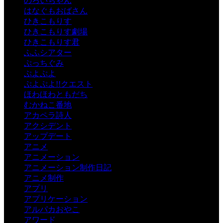
のろいちゃん
はなぐもおばさん
ひきこもりす
ひきこもりす劇場
ひきこもりす君
ふふシアター
ぷっちぐみ
ぷよぷよ
ぷよぷよ!!クエスト
ほわほわともだち
むかねこ番地
アカペラ詩人
アクシデント
アップデート
アニメ
アニメーション
アニメーション制作日記
アニメ制作
アプリ
アプリケーション
アルパカおやこ
アワード