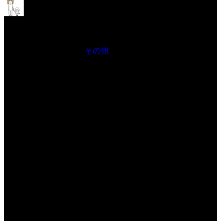
久し振りのTikTokエフェクト2023
年9月
2023年9月28日 Filed in:
その他
制作致しました。
シナリオが作れないなら思い切って別のことをしようと思えまして。
そこで作ったのがハロウィンエフェクトです。
別段難しいことは全くしてませんのでお恥ずかしいですが提出致しました。
ウインクすると、その目のマークの色が変わり、口を開けると口の色が。
ピエロをモチーフとしています。
もうハロウィンですよ。
10月になろうとしています。
時の流れを感じると...はぁ...と溜息が出まして。
なにせ今年様々な制作を頑張る意気込みでしたが、果たして成果は現れたでしょ
うか。
答えは否です。
商業的に成功する作品を何か作りませんと成果とは言えないと思えまして。
商業的など大きなことを書きましたが、大きなことを目指さねばならない時が来
てしまっていると言えます。
頑張らないとならない時が。
頑張りますね。
ジャムキッチンが無くなってしまわないためにも。