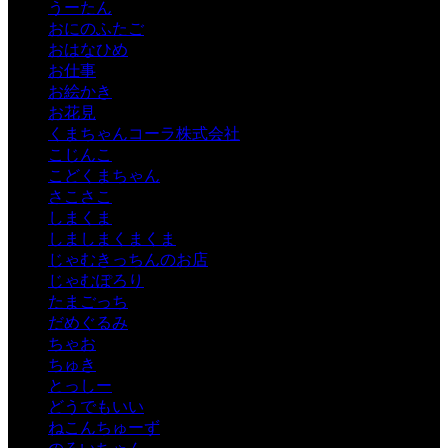
うーたん
おにのふたご
おはなひめ
お仕事
お絵かき
お花見
くまちゃんコーラ株式会社
こじんこ
こどくまちゃん
さこさこ
しまくま
しましまくまくま
じゃむきっちんのお店
じゃむぽろり
たまごっち
だめぐるみ
ちゃお
ちゅき
とっしー
どうでもいい
ねこんちゅーず