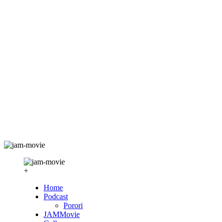
+
Home
Podcast
Porori
JAMMovie