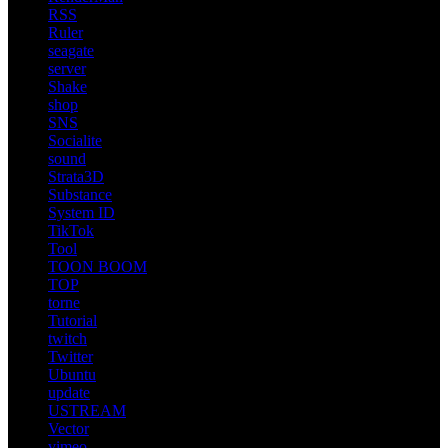
RSS
Ruler
seagate
server
Shake
shop
SNS
Socialite
sound
Strata3D
Substance
System ID
TikTok
Tool
TOON BOOM
TOP
torne
Tutorial
twitch
Twitter
Ubuntu
update
USTREAM
Vector
vimeo