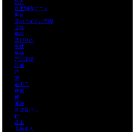
総合
自主制作アニメ
舞台
花のアイドル学園
芸能
英語
藍川りの
裏技
裏話
言語環境
計画
詩
謎
迫田元
連載
運
開発
電源長押し
靴
音楽
高橋名人