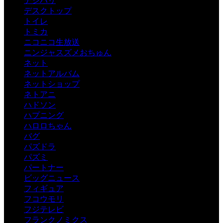
デジハリ
デスクトップ
トイレ
トミカ
ニコニコ生放送
ニンジャスズメおちゅん
ネット
ネットアルバム
ネットショップ
ネトアニ
ハドソン
ハプニング
ハロロちゃん
バグ
パズドラ
パズミ
パートナー
ビッグニュース
フィギュア
フコウモリ
フジテレビ
フランクノミクス