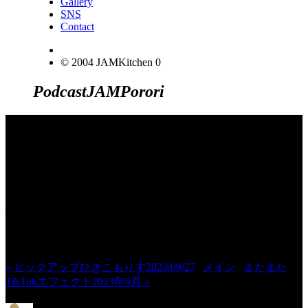
Gallery
SNS
Contact
© 2004 JAMKitchen
0
Podcast
JAM
Porori
JINCO＆TOSHIYUKIがおくる、キャ
ラクタープロジェクト・JAMKitchenの
こぼれ話。毎週公開しているアニメー
ション制作秘話や、オリジナルゲーム
作りを、ポロリとつぶやきます。ポッ
ドキャストでも公開中。
« ピックアップひきこもりす2023/09/27
|
メイン
|
またまた
TikTokエフェクト2023年9月 »