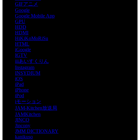
GIFアニメ
Google
Google Mobile App
GPU
HDD
HDMI
HiKiKoMoRiSu
HTML
iGoogle
IGTV
iiiあいすくりん
Instagram
INSYDIUM
iOS
iPad
iPhone
iPod
iモーション
JAM-Kitchen放送局
JAMKitchen
JINCO
Jincony
JMM DICTIONARY
kanikuso