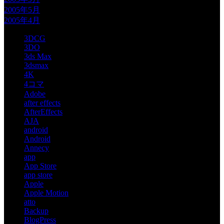
2005年5月
2005年4月
3DCG
3DO
3ds Max
3dsmax
4K
4コマ
Adobe
after effects
AfterEffects
AJA
android
Android
Annecy
app
App Store
app store
Apple
Apple Motion
atto
Backup
BlogPress