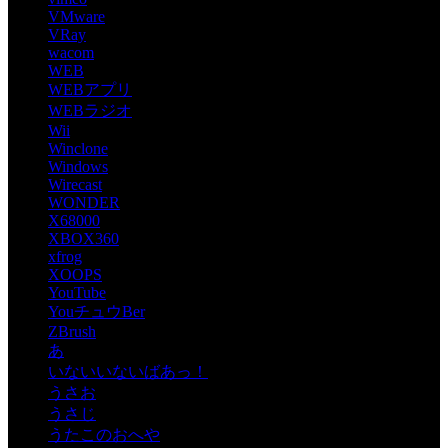
VMware
VRay
wacom
WEB
WEBアプリ
WEBラジオ
Wii
Winclone
Windows
Wirecast
WONDER
X68000
XBOX360
xfrog
XOOPS
YouTube
YouチュウBer
ZBrush
あ
いないいないばあっ！
うさお
うさじ
うたこのおへや