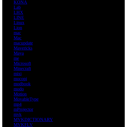
KONA
Lab
LHX
LINE
Linux
Lion
mac
Mac
macupdate
Mavericks
Maya
me
Microsoft
Minecraft
mixi
mocopi
modbook
modo
Motion
MovableType
mp4
mProjector
mvk
MVKDICTIONARY
MVKFLV