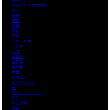
名も無きクマ
名も無きクマの放送
哲学
壁紙
声優
子供
学校
学習
小学一年生
小学館
小説
年賀状
後日譚
掲示板
携帯
斉藤太一
新ガラパゴス
旅
日の丸シェーダー
日記
早口道場
映像