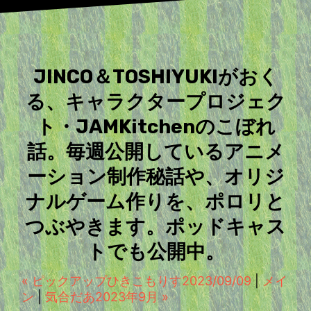
JINCO＆TOSHIYUKIがおく
る、キャラクタープロジェク
ト・JAMKitchenのこぼれ
話。毎週公開しているアニメ
ーション制作秘話や、オリジ
ナルゲーム作りを、ポロリと
つぶやきます。ポッドキャス
トでも公開中。
« ピックアップひきこもりす2023/09/09
|
メイ
ン
|
気合だあ2023年9月 »