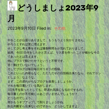
どうしましょ2023年9
月
2023年9月10日 Filed in:
その他
やることが山盛りありまして、もうもうよく分かりません。
やろうとすれば更に増えます。
そして少し考え事をすれば爆裂時間をが流れておりまして。
結局、今日1日何をしたかと言えば、リス君を作ったことが確かな今日
であったとは言えます。
他にプラスで動けたか？というと不明です。
否！動けていないでしょう。
そしてブログは毎日毎日ギリギリの投稿。
これといった内容もなく、ただただその日投稿出来たなら、それでヨシ
としよう、なような。
まず、この遅れがちなブログを改善しましょうか。
それを毎日書いている気がします。
1日先手を取ったとしても、即遅れ気味になるのですもの。
毎日書くのが不可能じゃあございませんでしょうか？
どうなのでしょう。
何かもうギブアップして削りましょうかね。
削る判断すら出来ないのですから、どうかしてますよ。