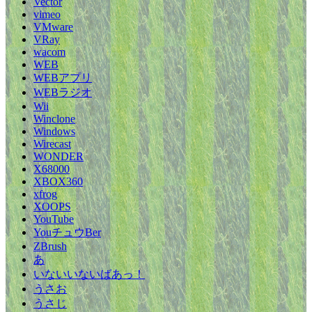
Vector
vimeo
VMware
VRay
wacom
WEB
WEBアプリ
WEBラジオ
Wii
Winclone
Windows
Wirecast
WONDER
X68000
XBOX360
xfrog
XOOPS
YouTube
YouチュウBer
ZBrush
あ
いないいないばあっ！
うさお
うさじ