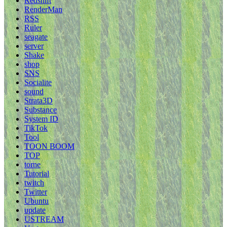
Redshift
RenderMan
RSS
Ruler
seagate
server
Shake
shop
SNS
Socialite
sound
Strata3D
Substance
System ID
TikTok
Tool
TOON BOOM
TOP
torne
Tutorial
twitch
Twitter
Ubuntu
update
USTREAM