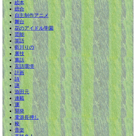
絵本
総合
自主制作アニメ
舞台
花のアイドル学園
芸能
英語
藍川りの
裏技
裏話
言語環境
計画
詩
謎
迫田元
連載
運
開発
電源長押し
靴
音楽