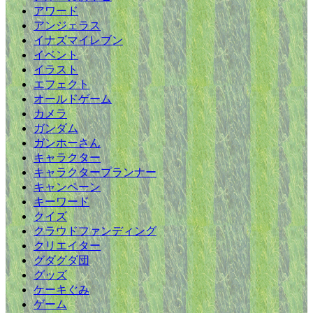
アワード
アンジェラス
イナズマイレブン
イベント
イラスト
エフェクト
オールドゲーム
カメラ
ガンダム
ガンホーさん
キャラクター
キャラクタープランナー
キャンペーン
キーワード
クイズ
クラウドファンディング
クリエイター
グダグダ団
グッズ
ケーキぐみ
ゲーム