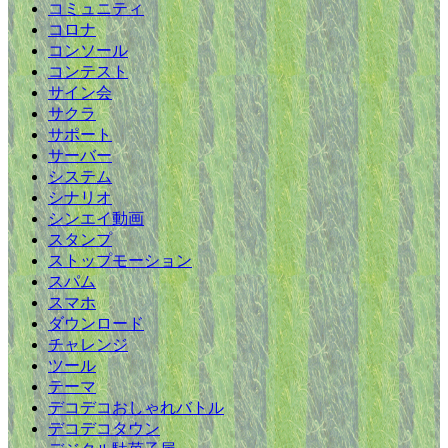
コミュニティ
コロナ
コンソール
コンテスト
サイン会
サクラ
サポート
サーバー
システム
シナリオ
シンエイ動画
スタンプ
ストップモーション
スパム
スマホ
ダウンロード
チャレンジ
ツール
テーマ
デコデコおしゃれバトル
デコデコタウン