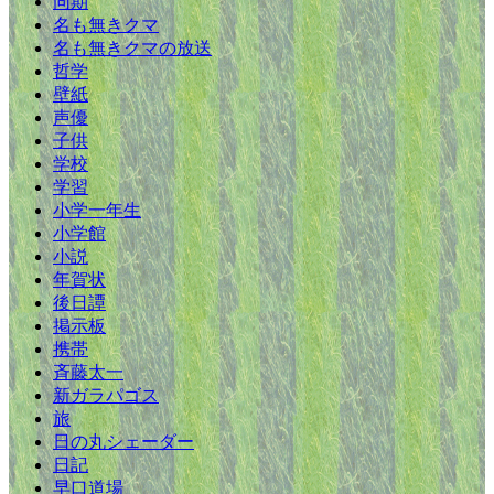
同期
名も無きクマ
名も無きクマの放送
哲学
壁紙
声優
子供
学校
学習
小学一年生
小学館
小説
年賀状
後日譚
掲示板
携帯
斉藤太一
新ガラパゴス
旅
日の丸シェーダー
日記
早口道場