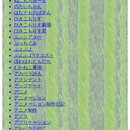
ねこんちゅーず
のろいちゃん
はなぐもおばさん
ひきこもりす
ひきこもりす劇場
ひきこもりす君
ふふシアター
ぷっちぐみ
ぷよぷよ
ぷよぷよ!!クエスト
ほわほわともだち
むかねこ番地
アカペラ詩人
アクシデント
アップデート
アニメ
アニメーション
アニメーション制作日記
アニメ制作
アプリ
アプリケーション
アルパカおやこ