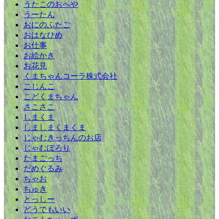
うたこのおへや
うーたん
おにのふたご
おはなひめ
お仕事
お絵かき
お花見
くまちゃんコーラ株式会社
こじんこ
こどくまちゃん
さこさこ
しまくま
しましまくまくま
じゃむきっちんのお店
じゃむぽろり
たまごっち
だめぐるみ
ちゃお
ちゅき
とっしー
どうでもいい