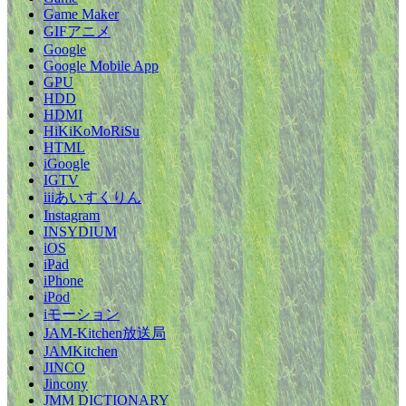
Game Maker
GIFアニメ
Google
Google Mobile App
GPU
HDD
HDMI
HiKiKoMoRiSu
HTML
iGoogle
IGTV
iiiあいすくりん
Instagram
INSYDIUM
iOS
iPad
iPhone
iPod
iモーション
JAM-Kitchen放送局
JAMKitchen
JINCO
Jincony
JMM DICTIONARY