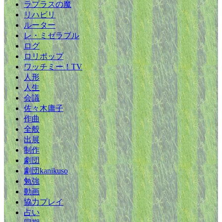
ラプラスの魔
リハビリ
ルーター
レ・ミゼラブル
ログ
ロリポップ
ワッチミー！TV
人形
人生
会議
佐々木庸子
作曲
全般
出展
制作
劇団
劇団kanikuso
勉強
動画
協力プレイ
占い