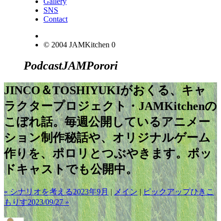
Gallery
SNS
Contact
© 2004 JAMKitchen
0
Podcast
JAM
Porori
JINCO＆TOSHIYUKIがおくる、キャ
ラクタープロジェクト・JAMKitchenの
こぼれ話。毎週公開しているアニメー
ション制作秘話や、オリジナルゲーム
作りを、ポロリとつぶやきます。ポッ
ドキャストでも公開中。
« シナリオを考える2023年9月
|
メイン
|
ピックアップひきこ
もりす2023/09/27 »