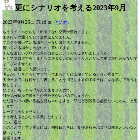
更にシナリオを考える2023年9月
2023年9月26日 Filed in:
その他
もうタイトルからして出来てない空気が流れてます。
まさにその通りでして全然進んでません。
ブログを書いている場合じゃないほど進んでません。
書いている場合じゃないのに書いてます。
そんな苦しいブログに何が出せるというのでございましょうか。
そしてブログすら、まともに進まないのにシナリオだなんて更に進む筈がないで
はございませんか。
はい。普通にそう思います。
明日が、ひきこもりすアワーであることに安堵している自分が居ます。
明後日までには何かしら書けることを用意しますので本日はこんな感じで失礼を
致します。
なにせ、ちっとも浮かんで来ませんので。
何か気分転換で映画とか見た方がいいのでしょうか。
ただ世の中の凄い作品を見ちゃいますと、私など別段作る必要ないじゃん、と思
います。
ニーズもありませんし。
そう考えると少しやる気になれます。
はい。逆に。
とのことでして明後日には。明後日こそは。制作過程をポロリ出来るといいなと
思いました。
頑張ります。