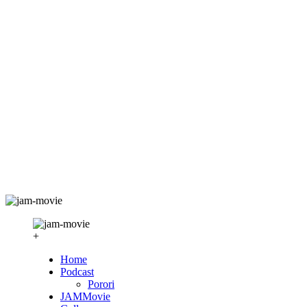
+
Home
Podcast
Porori
JAMMovie