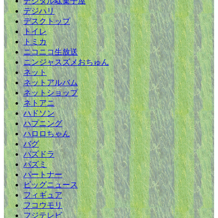
デジタル駄菓子屋
デジハリ
デスクトップ
トイレ
トミカ
ニコニコ生放送
ニンジャスズメおちゅん
ネット
ネットアルバム
ネットショップ
ネトアニ
ハドソン
ハプニング
ハロロちゃん
バグ
パズドラ
パズミ
パートナー
ビッグニュース
フィギュア
フコウモリ
フジテレビ