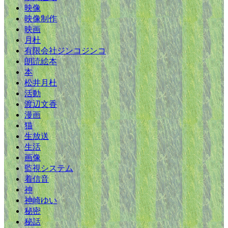
映像
映像制作
映画
月杜
有限会社ジンコジンコ
朗読絵本
本
松井月杜
活動
渡辺文香
漫画
猫
生放送
生活
画像
監視システム
着信音
神
神崎ゆい
秘密
秘話