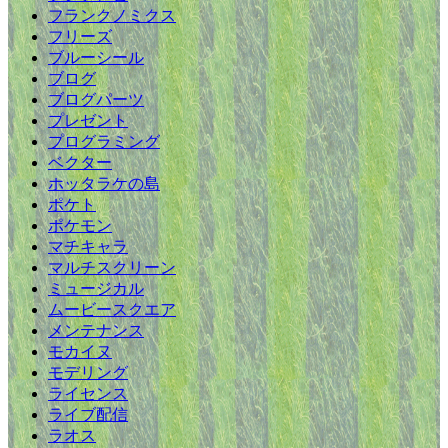
フランクノミクス
フリーズ
ブルーシール
ブログ
ブログパーツ
プレゼント
プログラミング
ベクター
ホッタラケの島
ポケト
ポケモン
マチキャラ
マルチスクリーン
ミュージカル
ムービースクエア
メンテナンス
モカイヌ
モデリング
ライセンス
ライブ配信
ラオス