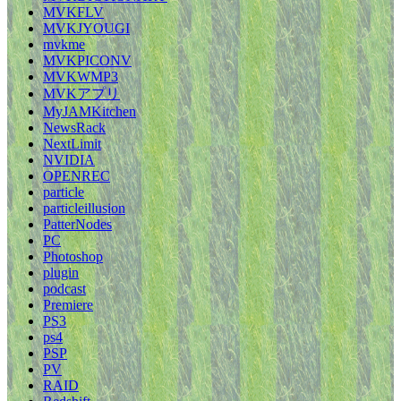
MVKFLV
MVKJYOUGI
mvkme
MVKPICONV
MVKWMP3
MVKアプリ
MyJAMKitchen
NewsRack
NextLimit
NVIDIA
OPENREC
particle
particleillusion
PatterNodes
PC
Photoshop
plugin
podcast
Premiere
PS3
ps4
PSP
PV
RAID