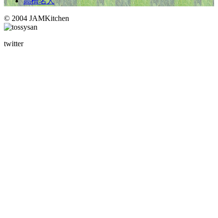
高橋名人
© 2004 JAMKitchen
twitter