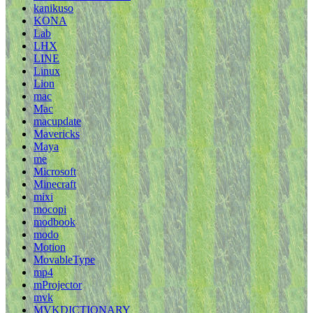
kanikuso
KONA
Lab
LHX
LINE
Linux
Lion
mac
Mac
macupdate
Mavericks
Maya
me
Microsoft
Minecraft
mixi
mocopi
modbook
modo
Motion
MovableType
mp4
mProjector
mvk
MVKDICTIONARY