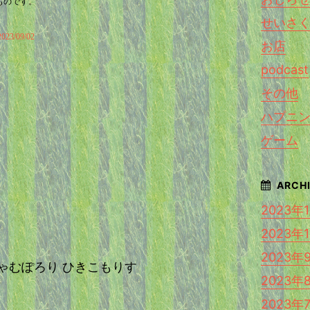
ものです。
せいさ
/09/02
お店
podcast
その他
ハプニ
ゲーム
2023年
2023年
2023年
st じゃむぽろり ひきこもりす
2023年
2023年