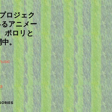
ープロジェク
いるアニメー
、ポロリと
開中。
d
せ