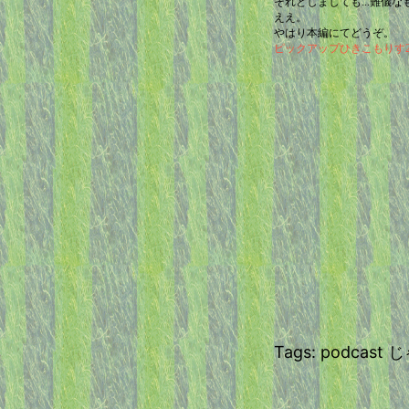
それとしましても...難儀な
ええ。
やはり本編にてどうぞ。
ピックアップひきこもりす2023
Tags: podca