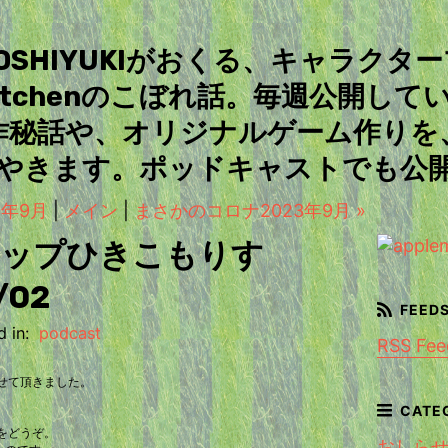
＆TOSHIYUKIがおくる、キャラクタ
Kitchenのこぼれ話。毎週公開して
作秘話や、オリジナルゲーム作りを
やきます。ポッドキャストでも公
3年9月
|
メイン
|
まさかのコロナ2023年9月 »
ップひきこもりす
/02
 in:
podcast
RSS Fee
せて頂きました。
をどうぞ。
おしら