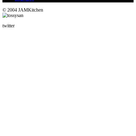
© 2004 JAMKitchen
twitter