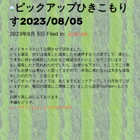
ピックアップひきこもり
す2023/08/05
2023年8月 5日 Filed in:
podcast
ポッドキャストにて公開させて頂きました。
どうも最近、ボクは成長した成長したを連呼するリス君でして、果たし
て本当に何かが成長したのかをご確認頂きたいところでございます。
もし成長したと思われたのでしたら、お便りを下さい。とここでこう書
いてもお便りは来ないと思ってますので、本当に来たならば大きな成長
をしたのだろう、と信じます。
そしてポッドキャストでは、あくまでもピックアップしての方法でござ
いますため、毎日の放送にご興味ございましたら是非YouTubeへもどう
か。
お便り楽しみにしております。
本編をどうぞ。
ピックアップひきこもりす2023/08/05