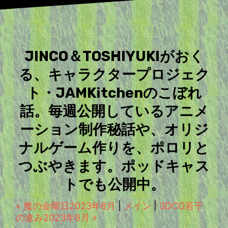
JINCO＆TOSHIYUKIがおく
る、キャラクタープロジェク
ト・JAMKitchenのこぼれ
話。毎週公開しているアニメ
ーション制作秘話や、オリジ
ナルゲーム作りを、ポロリと
つぶやきます。ポッドキャス
トでも公開中。
« 魔の金曜日2023年8月
|
メイン
|
3DCG若干
の進み2023年8月 »