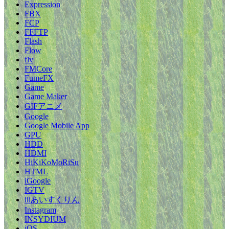
Expression
FBX
FCP
FFFTP
Flash
Flow
flv
FMCore
FumeFX
Game
Game Maker
GIFアニメ
Google
Google Mobile App
GPU
HDD
HDMI
HiKiKoMoRiSu
HTML
iGoogle
IGTV
iiiあいすくりん
Instagram
INSYDIUM
iOS