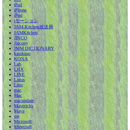
iPad
iPhone
iPod
iモーション
JAM-Kitchen放送局
JAMKitchen
JINCO
Jincony
JMM DICTIONARY
kanikuso
KONA
Lab
LHX
LINE
Linux
Lion
mac
Mac
macupdate
Mavericks
Maya
me
Microsoft
Minecraft