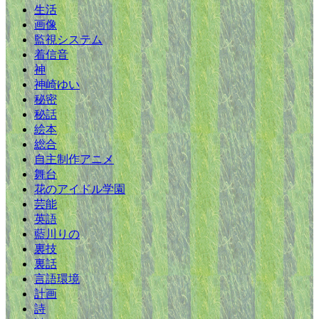
生活
画像
監視システム
着信音
神
神崎ゆい
秘密
秘話
絵本
総合
自主制作アニメ
舞台
花のアイドル学園
芸能
英語
藍川りの
裏技
裏話
言語環境
計画
詩