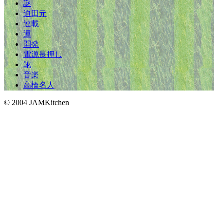
謎
迫田元
連載
運
開発
電源長押し
靴
音楽
高橋名人
© 2004 JAMKitchen