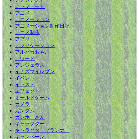
アップデート
アニメ
アニメーション
アニメーション制作日記
アニメ制作
アプリ
アプリケーション
アルパカおやこ
アワード
アンジェラス
イナズマイレブン
イベント
イラスト
エフェクト
オールドゲーム
カメラ
ガンダム
ガンホーさん
キャラクター
キャラクタープランナー
キャンペーン