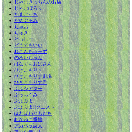
じゃむきっちんのお店
じゃむぽろり
たまごっち
だめぐるみ
ちゃお
ちゅき
とっしー
どうでもいい
ねこんちゅーず
のろいちゃん
はなぐもおばさん
ひきこもりす
ひきこもりす劇場
ひきこもりす君
ふふシアター
ぷっちぐみ
ぷよぷよ
ぷよぷよ!!クエスト
ほわほわともだち
むかねこ番地
アカペラ詩人
アクシデント