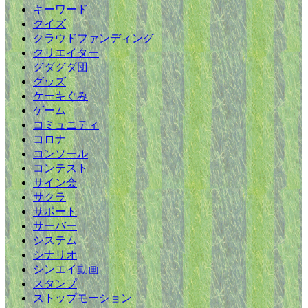
キーワード
クイズ
クラウドファンディング
クリエイター
グダグダ団
グッズ
ケーキぐみ
ゲーム
コミュニティ
コロナ
コンソール
コンテスト
サイン会
サクラ
サポート
サーバー
システム
シナリオ
シンエイ動画
スタンプ
ストップモーション