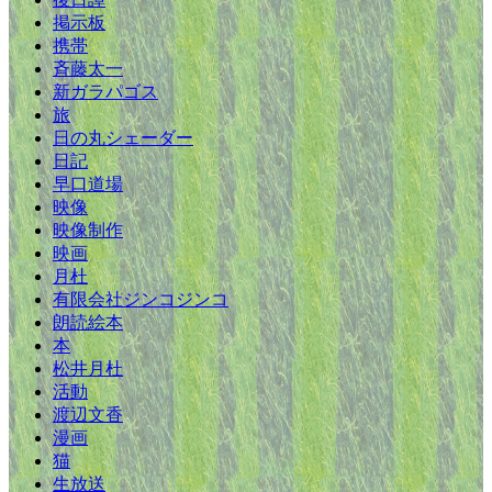
掲示板
携帯
斉藤太一
新ガラパゴス
旅
日の丸シェーダー
日記
早口道場
映像
映像制作
映画
月杜
有限会社ジンコジンコ
朗読絵本
本
松井月杜
活動
渡辺文香
漫画
猫
生放送