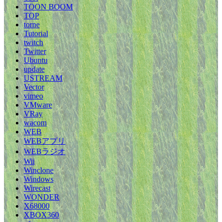
TOON BOOM
TOP
torne
Tutorial
twitch
Twitter
Ubuntu
update
USTREAM
Vector
vimeo
VMware
VRay
wacom
WEB
WEBアプリ
WEBラジオ
Wii
Winclone
Windows
Wirecast
WONDER
X68000
XBOX360