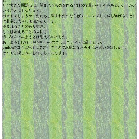
ただ大きな問題点は、望まれるものを作るだけの技量がそもそもあるかどうかと
いうことにもなります。
出来るでしょうか。ただもし望まれたのならばチャレンジして成し遂げることに
は非常に大きな価値があります。
望まれることの有り難さ。
ならば応えることの大切さ。
追い込んでみようとは思えるのでした。
あ、よろしければJAMKitchenのコミュニティへは是非どうぞ。
particleのほうは完全にテストですのでお気になさらずにお願いを致します。
それでは楽しみにお待ちしております。