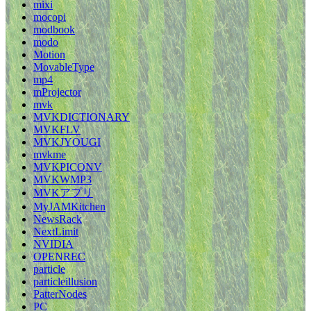
mixi
mocopi
modbook
modo
Motion
MovableType
mp4
mProjector
mvk
MVKDICTIONARY
MVKFLV
MVKJYOUGI
mvkme
MVKPICONV
MVKWMP3
MVKアプリ
MyJAMKitchen
NewsRack
NextLimit
NVIDIA
OPENREC
particle
particleillusion
PatterNodes
PC