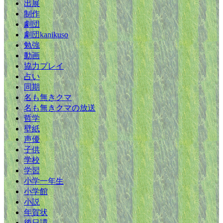
出展
制作
劇団
劇団kanikuso
勉強
動画
協力プレイ
占い
同期
名も無きクマ
名も無きクマの放送
哲学
壁紙
声優
子供
学校
学習
小学一年生
小学館
小説
年賀状
後日譚