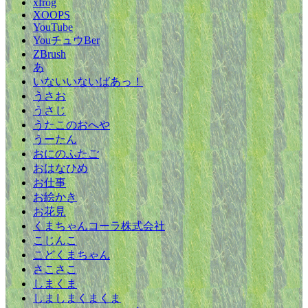
xfrog
XOOPS
YouTube
YouチュウBer
ZBrush
あ
いないいないばあっ！
うさお
うさじ
うたこのおへや
うーたん
おにのふたご
おはなひめ
お仕事
お絵かき
お花見
くまちゃんコーラ株式会社
こじんこ
こどくまちゃん
さこさこ
しまくま
しましまくまくま