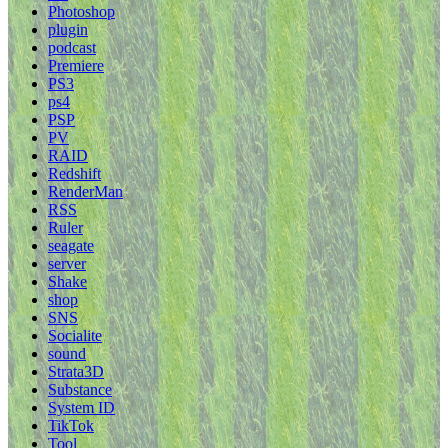
Photoshop
plugin
podcast
Premiere
PS3
ps4
PSP
PV
RAID
Redshift
RenderMan
RSS
Ruler
seagate
server
Shake
shop
SNS
Socialite
sound
Strata3D
Substance
System ID
TikTok
Tool