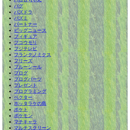
バグ
パズドラ
パズミ
パートナー
ビッグニュース
フィギュア
フコウモリ
フジテレビ
フランクノミクス
フリーズ
ブルーシール
ブログ
ブログパーツ
プレゼント
プログラミング
ベクター
ホッタラケの島
ポケト
ポケモン
マチキャラ
マルチスクリーン