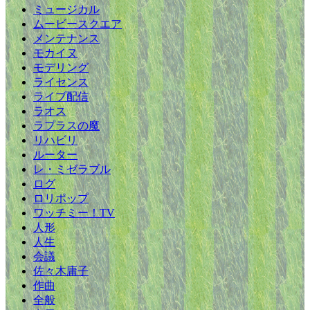
ミュージカル
ムービースクエア
メンテナンス
モカイヌ
モデリング
ライセンス
ライブ配信
ラオス
ラプラスの魔
リハビリ
ルーター
レ・ミゼラブル
ログ
ロリポップ
ワッチミー！TV
人形
人生
会議
佐々木庸子
作曲
全般