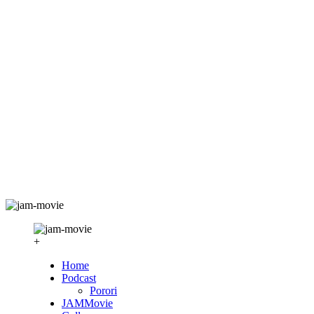
+
Home
Podcast
Porori
JAMMovie