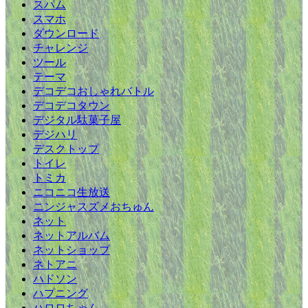
スパム
スマホ
ダウンロード
チャレンジ
ツール
テーマ
デコデコおしゃれバトル
デコデコタウン
デジタル駄菓子屋
デジハリ
デスクトップ
トイレ
トミカ
ニコニコ生放送
ニンジャスズメおちゅん
ネット
ネットアルバム
ネットショップ
ネトアニ
ハドソン
ハプニング
ハロロちゃん