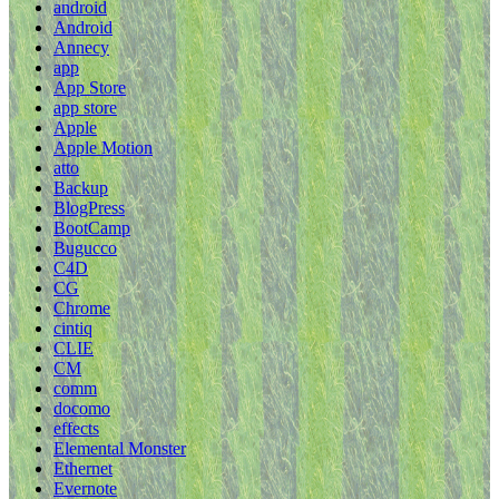
android
Android
Annecy
app
App Store
app store
Apple
Apple Motion
atto
Backup
BlogPress
BootCamp
Bugucco
C4D
CG
Chrome
cintiq
CLIE
CM
comm
docomo
effects
Elemental Monster
Ethernet
Evernote