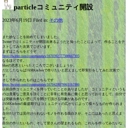
particleコミュニティ開設
2023年6月19日 Filed in:
その他
また妙なことを始めてしまいました。
Twitterでコミュニティが開設出来るようだと知ったことによって、作ることをテ
ストしてみた次第でございます。
まずはこちらをどうぞ
https://twitter.com/i/communities/1670392577508667395
なるほどです。
blueの恩恵といったところでございましょうか。
だとしたならばJAMKitchenで作りたいと思えまして即実行をしてみた次第で
す。
そして作られたものはこちらです
https://twitter.com/i/communities/1670429979061161986
以前自作コミュニティを持っていたことがありましたが、コミュニティというも
のは貴重なご意見を頂くことに非常に有意義に働くと思っておりまして、自分で
は突破出来ない壁に穴を開けて頂ける印象があるのです。
JAMKitchenの最盛期ではコミュニティの広がりによって様々なものが作られま
した。
自分だけでは見付けられないモノを作れる面白さが、そこにはあったと思えま
す。
自分の作りたいもの、そして皆さんの望まれるもの、これらを作ってみたいな
と。