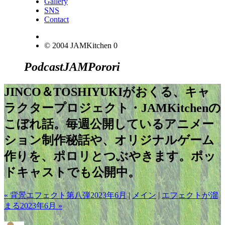
Gallery
SNS
Contact
© 2004 JAMKitchen
0
Podcast
JAM
Porori
JINCO＆TOSHIYUKIがおくる、キャ
ラクタープロジェクト・JAMKitchenの
こぼれ話。毎週公開しているアニメー
ション制作秘話や、オリジナルゲーム
作りを、ポロリとつぶやきます。ポッ
ドキャストでも公開中。
« 背景エフェクト第八弾2023年6月
|
メイン
|
エフェクトが溜
まる2023年6月 »