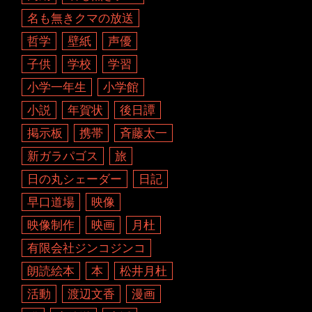
名も無きクマの放送
哲学
壁紙
声優
子供
学校
学習
小学一年生
小学館
小説
年賀状
後日譚
掲示板
携帯
斉藤太一
新ガラパゴス
旅
日の丸シェーダー
日記
早口道場
映像
映像制作
映画
月杜
有限会社ジンコジンコ
朗読絵本
本
松井月杜
活動
渡辺文香
漫画