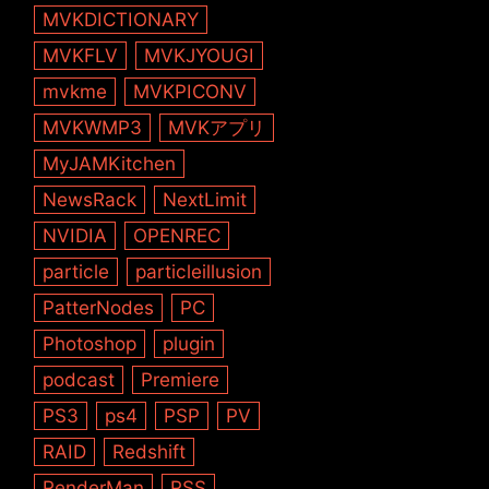
MVKDICTIONARY
MVKFLV
MVKJYOUGI
mvkme
MVKPICONV
MVKWMP3
MVKアプリ
MyJAMKitchen
NewsRack
NextLimit
NVIDIA
OPENREC
particle
particleillusion
PatterNodes
PC
Photoshop
plugin
podcast
Premiere
PS3
ps4
PSP
PV
RAID
Redshift
RenderMan
RSS