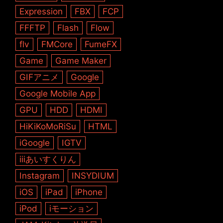
Expression
FBX
FCP
FFFTP
Flash
Flow
flv
FMCore
FumeFX
Game
Game Maker
GIFアニメ
Google
Google Mobile App
GPU
HDD
HDMI
HiKiKoMoRiSu
HTML
iGoogle
IGTV
iiiあいすくりん
Instagram
INSYDIUM
iOS
iPad
iPhone
iPod
iモーション