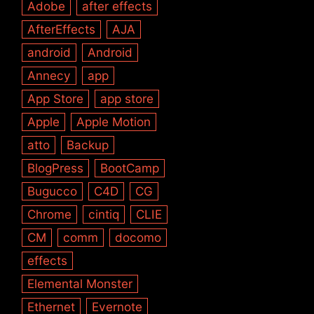
Adobe
after effects
AfterEffects
AJA
android
Android
Annecy
app
App Store
app store
Apple
Apple Motion
atto
Backup
BlogPress
BootCamp
Bugucco
C4D
CG
Chrome
cintiq
CLIE
CM
comm
docomo
effects
Elemental Monster
Ethernet
Evernote