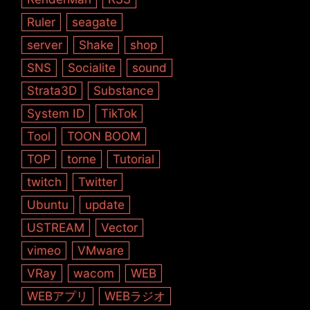
Ruler
seagate
server
Shake
shop
SNS
Socialite
sound
Strata3D
Substance
System ID
TikTok
Tool
TOON BOOM
TOP
torne
Tutorial
twitch
Twitter
Ubuntu
update
USTREAM
Vector
vimeo
VMware
VRay
wacom
WEB
WEBアプリ
WEBラジオ