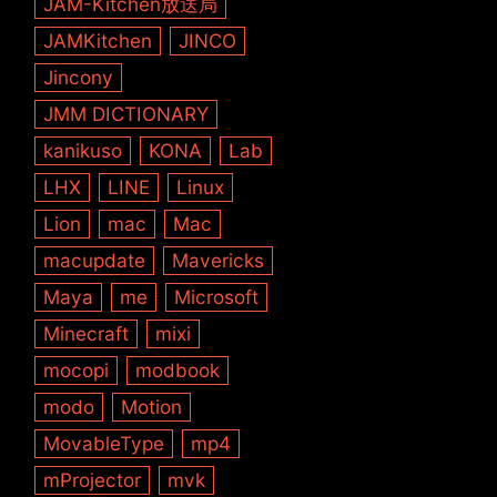
JAM-Kitchen放送局
JAMKitchen
JINCO
Jincony
JMM DICTIONARY
kanikuso
KONA
Lab
LHX
LINE
Linux
Lion
mac
Mac
macupdate
Mavericks
Maya
me
Microsoft
Minecraft
mixi
mocopi
modbook
modo
Motion
MovableType
mp4
mProjector
mvk