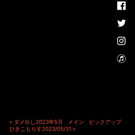
JINCO＆TOSHIYUKIがおく
る、キャラクタープロジェク
ト・JAMKitchenのこぼれ
話。毎週公開しているアニメ
ーション制作秘話や、オリジ
ナルゲーム作りを、ポロリと
つぶやきます。ポッドキャス
トでも公開中。
« ダメ出し2023年5月
|
メイン
|
ピックアップ
ひきこもりす2023/05/31 »