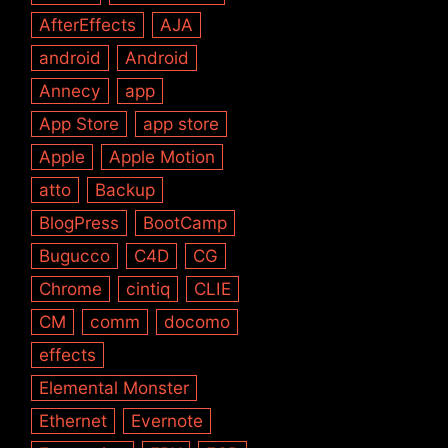
AfterEffects
AJA
android
Android
Annecy
app
App Store
app store
Apple
Apple Motion
atto
Backup
BlogPress
BootCamp
Bugucco
C4D
CG
Chrome
cintiq
CLIE
CM
comm
docomo
effects
Elemental Monster
Ethernet
Evernote