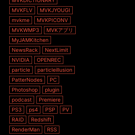
MVKDICTIONARY
MVKFLV
MVKJYOUGI
mvkme
MVKPICONV
MVKWMP3
MVKアプリ
MyJAMKitchen
NewsRack
NextLimit
NVIDIA
OPENREC
particle
particleillusion
PatterNodes
PC
Photoshop
plugin
podcast
Premiere
PS3
ps4
PSP
PV
RAID
Redshift
RenderMan
RSS