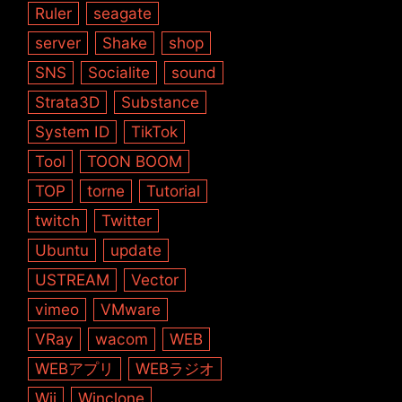
Ruler
seagate
server
Shake
shop
SNS
Socialite
sound
Strata3D
Substance
System ID
TikTok
Tool
TOON BOOM
TOP
torne
Tutorial
twitch
Twitter
Ubuntu
update
USTREAM
Vector
vimeo
VMware
VRay
wacom
WEB
WEBアプリ
WEBラジオ
Wii
Winclone