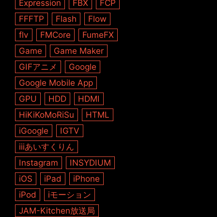
Expression
FBX
FCP
FFFTP
Flash
Flow
flv
FMCore
FumeFX
Game
Game Maker
GIFアニメ
Google
Google Mobile App
GPU
HDD
HDMI
HiKiKoMoRiSu
HTML
iGoogle
IGTV
iiiあいすくりん
Instagram
INSYDIUM
iOS
iPad
iPhone
iPod
iモーション
JAM-Kitchen放送局