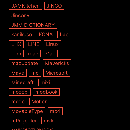
JAMKitchen
JINCO
Jincony
JMM DICTIONARY
kanikuso
KONA
Lab
LHX
LINE
Linux
Lion
mac
Mac
macupdate
Mavericks
Maya
me
Microsoft
Minecraft
mixi
mocopi
modbook
modo
Motion
MovableType
mp4
mProjector
mvk