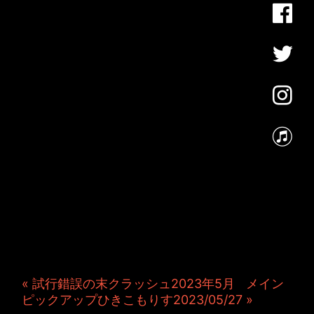
JINCO＆TOSHIYUKIがおく
る、キャラクタープロジェク
ト・JAMKitchenのこぼれ
話。毎週公開しているアニメ
ーション制作秘話や、オリジ
ナルゲーム作りを、ポロリと
つぶやきます。ポッドキャス
トでも公開中。
« 試行錯誤の末クラッシュ2023年5月
|
メイン
|
ピックアップひきこもりす2023/05/27 »