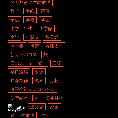
名も無きクマの放送
哲学
壁紙
声優
子供
学校
学習
小学一年生
小学館
小説
年賀状
後日譚
掲示板
携帯
斉藤太一
新ガラパゴス
旅
日の丸シェーダー
日記
早口道場
映像
映像制作
映画
月杜
有限会社ジンコジンコ
朗読絵本
本
松井月杜
活動
渡辺文香
漫画
twitter
猫
生放送
生活