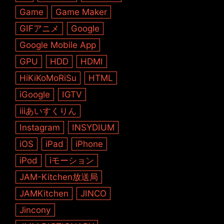
Game
Game Maker
GIFアニメ
Google
Google Mobile App
GPU
HDD
HDMI
HiKiKoMoRiSu
HTML
iGoogle
IGTV
iiiあいすくりん
Instagram
INSYDIUM
iOS
iPad
iPhone
iPod
iモーション
JAM-Kitchen放送局
JAMKitchen
JINCO
Jincony