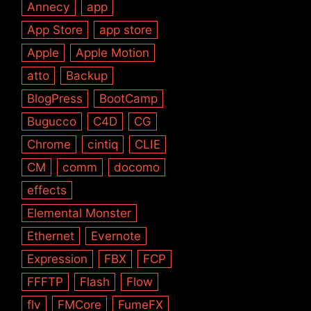
Annecy
app
App Store
app store
Apple
Apple Motion
atto
Backup
BlogPress
BootCamp
Bugucco
C4D
CG
Chrome
cintiq
CLIE
CM
comm
docomo
effects
Elemental Monster
Ethernet
Evernote
Expression
FBX
FCP
FFFTP
Flash
Flow
flv
FMCore
FumeFX