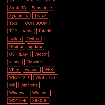
Strata3D
Substance
System ID
TikTok
Tool
TOON BOOM
TOP
torne
Tutorial
twitch
Twitter
Ubuntu
update
USTREAM
Vector
vimeo
VMware
VRay
wacom
WEB
WEBアプリ
WEBラジオ
Wii
Winclone
Windows
Wirecast
WONDER
X68000