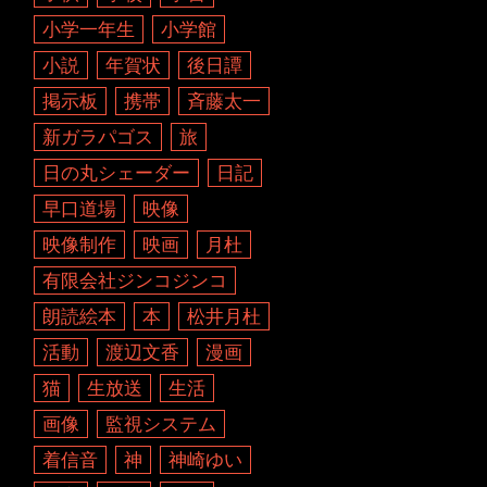
小学一年生
小学館
小説
年賀状
後日譚
掲示板
携帯
斉藤太一
新ガラパゴス
旅
日の丸シェーダー
日記
早口道場
映像
映像制作
映画
月杜
有限会社ジンコジンコ
朗読絵本
本
松井月杜
活動
渡辺文香
漫画
猫
生放送
生活
画像
監視システム
着信音
神
神崎ゆい