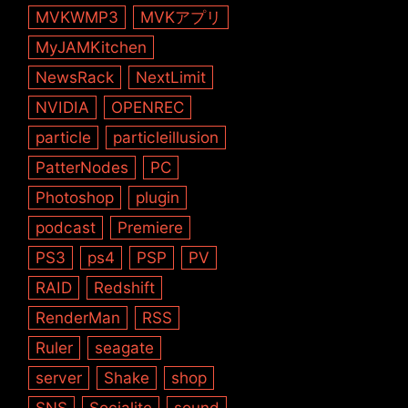
MVKWMP3
MVKアプリ
MyJAMKitchen
NewsRack
NextLimit
NVIDIA
OPENREC
particle
particleillusion
PatterNodes
PC
Photoshop
plugin
podcast
Premiere
PS3
ps4
PSP
PV
RAID
Redshift
RenderMan
RSS
Ruler
seagate
server
Shake
shop
SNS
Socialite
sound