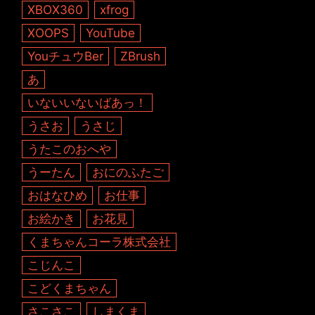
XBOX360
xfrog
XOOPS
YouTube
YouチュウBer
ZBrush
あ
いないいないばあっ！
うさお
うさじ
うたこのおへや
うーたん
おにのふたご
おはなひめ
お仕事
お絵かき
お花見
くまちゃんコーラ株式会社
こじんこ
こどくまちゃん
さこさこ
しまくま