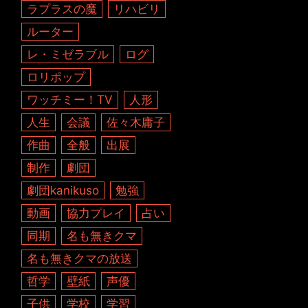
ラプラスの魔
リハビリ
ルーター
レ・ミゼラブル
ログ
ロリポップ
ワッチミー！TV
人形
人生
会議
佐々木庸子
作曲
全般
出展
制作
劇団
劇団kanikuso
勉強
動画
協力プレイ
占い
同期
名も無きクマ
名も無きクマの放送
哲学
壁紙
声優
子供
学校
学習