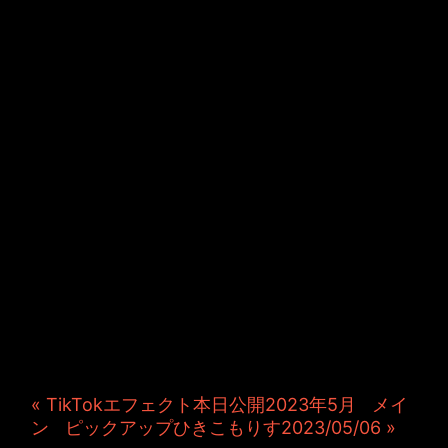
JINCO＆TOSHIYUKIがおく
る、キャラクタープロジェク
ト・JAMKitchenのこぼれ
話。毎週公開しているアニメ
ーション制作秘話や、オリジ
ナルゲーム作りを、ポロリと
つぶやきます。ポッドキャス
トでも公開中。
« TikTokエフェクト本日公開2023年5月
|
メイ
ン
|
ピックアップひきこもりす2023/05/06 »