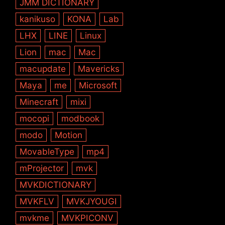
JMM DICTIONARY
kanikuso
KONA
Lab
LHX
LINE
Linux
Lion
mac
Mac
macupdate
Mavericks
Maya
me
Microsoft
Minecraft
mixi
mocopi
modbook
modo
Motion
MovableType
mp4
mProjector
mvk
MVKDICTIONARY
MVKFLV
MVKJYOUGI
mvkme
MVKPICONV