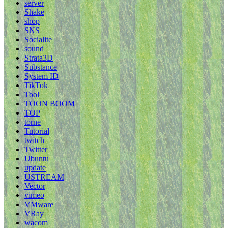
server
Shake
shop
SNS
Socialite
sound
Strata3D
Substance
System ID
TikTok
Tool
TOON BOOM
TOP
torne
Tutorial
twitch
Twitter
Ubuntu
update
USTREAM
Vector
vimeo
VMware
VRay
wacom