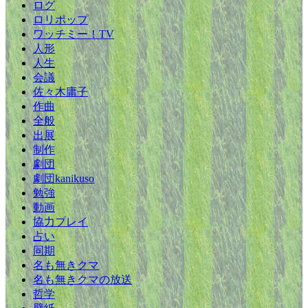
ログ
ロリポップ
ワッチミー！TV
人形
人生
会議
佐々木庸子
作曲
全般
出展
制作
劇団
劇団kanikuso
勉強
動画
協力プレイ
占い
同期
名も無きクマ
名も無きクマの放送
哲学