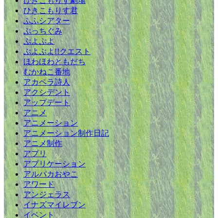
ひきこもりす劇場
ひきこもりす君
ふふシアター
ぷっちぐみ
ぷよぷよ
ぷよぷよ!!クエスト
ほわほわともだち
むかねこ番地
アカペラ詩人
アクシデント
アップデート
アニメ
アニメーション
アニメーション制作日記
アニメ制作
アプリ
アプリケーション
アルパカおやこ
アワード
アンジェラス
イナズマイレブン
イベント