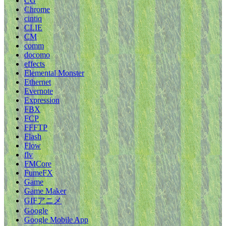
CG
Chrome
cintiq
CLIE
CM
comm
docomo
effects
Elemental Monster
Ethernet
Evernote
Expression
FBX
FCP
FFFTP
Flash
Flow
flv
FMCore
FumeFX
Game
Game Maker
GIFアニメ
Google
Google Mobile App