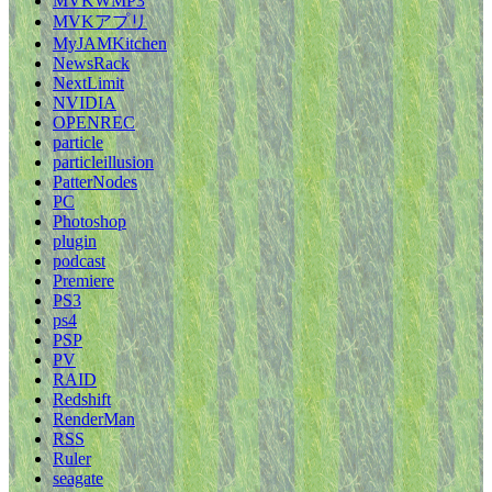
MVKWMP3
MVKアプリ
MyJAMKitchen
NewsRack
NextLimit
NVIDIA
OPENREC
particle
particleillusion
PatterNodes
PC
Photoshop
plugin
podcast
Premiere
PS3
ps4
PSP
PV
RAID
Redshift
RenderMan
RSS
Ruler
seagate