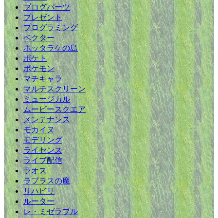
ブログパーツ
プレゼント
プログラミング
ベクター
ホッタラケの島
ポケト
ポケモン
マチキャラ
マルチスクリーン
ミュージカル
ムービースクエア
メンテナンス
モカイヌ
モデリング
ライセンス
ライブ配信
ラオス
ラプラスの魔
リハビリ
ルーター
レ・ミゼラブル