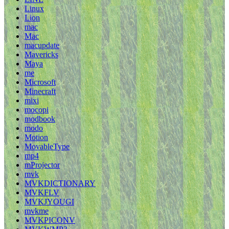
Linux
Lion
mac
Mac
macupdate
Mavericks
Maya
me
Microsoft
Minecraft
mixi
mocopi
modbook
modo
Motion
MovableType
mp4
mProjector
mvk
MVKDICTIONARY
MVKFLV
MVKJYOUGI
mvkme
MVKPICONV