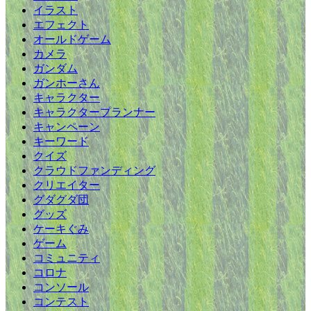
イラスト
エフェクト
オールドゲーム
カメラ
ガンダム
ガンホーさん
キャラクター
キャラクタープランナー
キャンペーン
キーワード
クイズ
クラウドファンディング
クリエイター
グダグダ団
グッズ
ケーキぐみ
ゲーム
コミュニティ
コロナ
コンソール
コンテスト