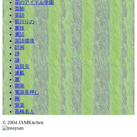
花のアイドル学園
芸能
英語
藍川りの
裏技
裏話
言語環境
計画
詩
謎
迫田元
連載
運
開発
電源長押し
靴
音楽
高橋名人
© 2004 JAMKitchen