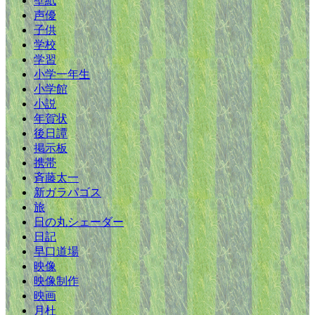
壁紙
声優
子供
学校
学習
小学一年生
小学館
小説
年賀状
後日譚
掲示板
携帯
斉藤太一
新ガラパゴス
旅
日の丸シェーダー
日記
早口道場
映像
映像制作
映画
月杜