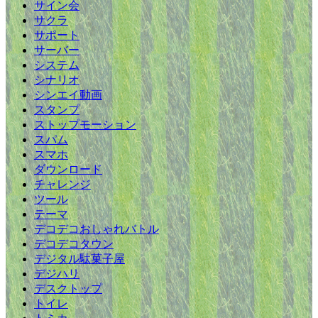
サイン会
サクラ
サポート
サーバー
システム
シナリオ
シンエイ動画
スタンプ
ストップモーション
スパム
スマホ
ダウンロード
チャレンジ
ツール
テーマ
デコデコおしゃれバトル
デコデコタウン
デジタル駄菓子屋
デジハリ
デスクトップ
トイレ