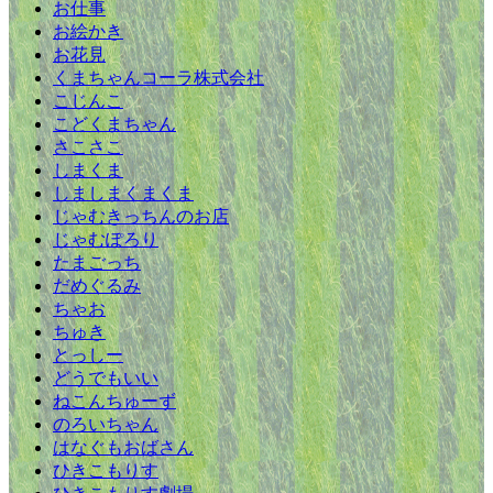
お仕事
お絵かき
お花見
くまちゃんコーラ株式会社
こじんこ
こどくまちゃん
さこさこ
しまくま
しましまくまくま
じゃむきっちんのお店
じゃむぽろり
たまごっち
だめぐるみ
ちゃお
ちゅき
とっしー
どうでもいい
ねこんちゅーず
のろいちゃん
はなぐもおばさん
ひきこもりす