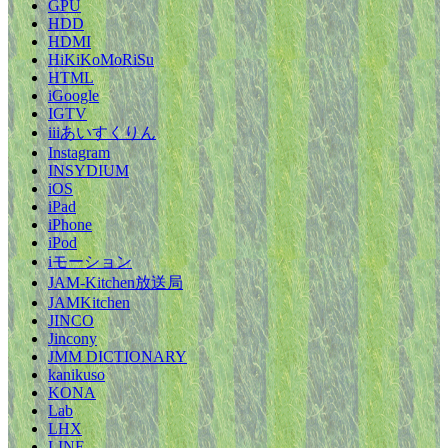
GPU
HDD
HDMI
HiKiKoMoRiSu
HTML
iGoogle
IGTV
iiiあいすくりん
Instagram
INSYDIUM
iOS
iPad
iPhone
iPod
iモーション
JAM-Kitchen放送局
JAMKitchen
JINCO
Jincony
JMM DICTIONARY
kanikuso
KONA
Lab
LHX
LINE