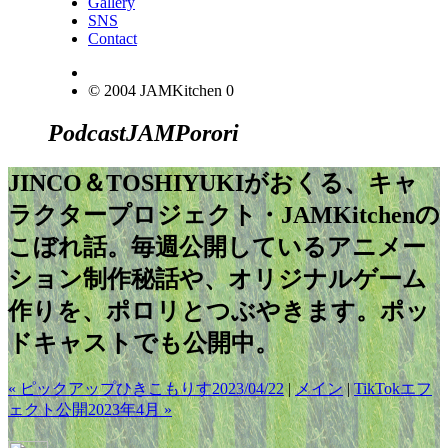
Gallery
SNS
Contact
© 2004 JAMKitchen
0
Podcast
JAM
Porori
JINCO＆TOSHIYUKIがおくる、キャ
ラクタープロジェクト・JAMKitchenの
こぼれ話。毎週公開しているアニメー
ション制作秘話や、オリジナルゲーム
作りを、ポロリとつぶやきます。ポッ
ドキャストでも公開中。
« ピックアップひきこもりす2023/04/22
|
メイン
|
TikTokエフ
ェクト公開2023年4月 »