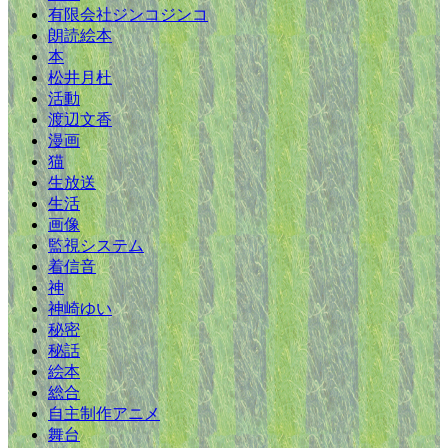
有限会社ジンコジンコ
朗読絵本
本
松井月杜
活動
渡辺文香
漫画
猫
生放送
生活
画像
監視システム
着信音
神
神崎ゆい
秘密
秘話
絵本
総合
自主制作アニメ
舞台