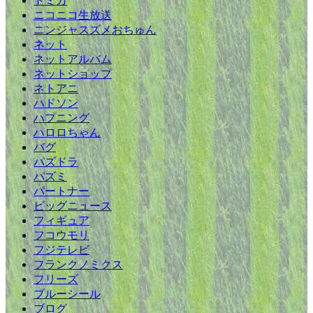
トミカ
ニコニコ生放送
ニンジャスズメおちゅん
ネット
ネットアルバム
ネットショップ
ネトアニ
ハドソン
ハプニング
ハロロちゃん
バグ
パズドラ
パズミ
パートナー
ビッグニュース
フィギュア
フコウモリ
フジテレビ
フランクノミクス
フリーズ
ブルーシール
ブログ