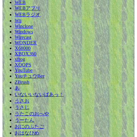
WEB
WEBアプリ
WEBラジオ
Wii
Winclone
Windows
Wirecast
WONDER
X68000
XBOX360
xfrog
XOOPS
YouTube
YouチュウBer
ZBrush
あ
いないいないばあっ！
うさお
うさじ
うたこのおへや
うーたん
おにのふたご
おはなひめ