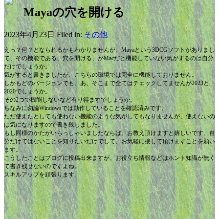
Mayaの穴を開ける
2023年4月23日 Filed in:
その他
えっ？何？となられるかもわかりませんが、Mayaという3DCGソフトがありまし
て、その機能である、穴を開ける、がMacだと機能していない気がするのは自分
だけでしょうか。
気がすると書きましたが、こちらの環境では完全に機能しておりません。
しかもどのバージョンでも。あ、そこまで全てはチェックしてませんが2023と
2020でしょうか。
その2つで機能しないなど有り得ますでしょうか。
ちなみに勿論Windowsでは動作していることを確認済みです。
ただ使えたとしても使わない機能のような気がしてもなりませんが、使えないの
は気になりますので書き残しました。
もし同様のかたがいらっしゃいましたならば、お教え頂けますと嬉しいです。自
分だけではないことを知りたいだけでして、お気軽に接して頂けますことを願い
ます。
こうしたことはブログに投稿出来ますが、お役立ち情報などはホント知識が無く
て書き残せないのですよね。
スキルアップを頑張ります。