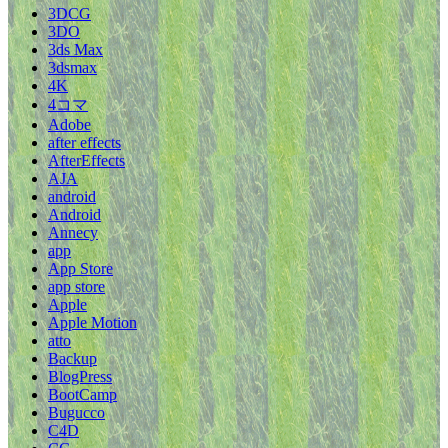
3DCG
3DO
3ds Max
3dsmax
4K
4コマ
Adobe
after effects
AfterEffects
AJA
android
Android
Annecy
app
App Store
app store
Apple
Apple Motion
atto
Backup
BlogPress
BootCamp
Bugucco
C4D