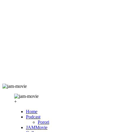
+
Home
Podcast
Porori
JAMMovie