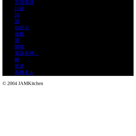
言語環境
計画
詩
謎
迫田元
連載
運
開発
電源長押し
靴
音楽
高橋名人
© 2004 JAMKitchen