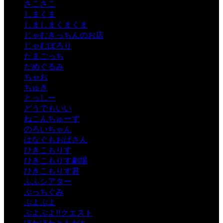
さこさこ
しまくま
しましまくまくま
じゃむきっちんのお店
じゃむぽろり
たまごっち
だめぐるみ
ちゃお
ちゅき
とっしー
どうでもいい
ねこんちゅーず
のろいちゃん
はなぐもおばさん
ひきこもりす
ひきこもりす劇場
ひきこもりす君
ふふシアター
ぷっちぐみ
ぷよぷよ
ぷよぷよ!!クエスト