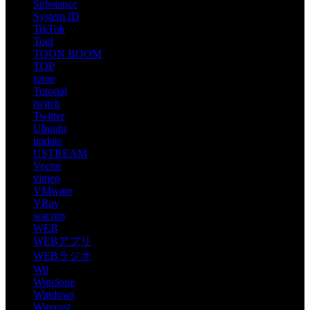
Substance
System ID
TikTok
Tool
TOON BOOM
TOP
torne
Tutorial
twitch
Twitter
Ubuntu
update
USTREAM
Vector
vimeo
VMware
VRay
wacom
WEB
WEBアプリ
WEBラジオ
Wii
Winclone
Windows
Wirecast