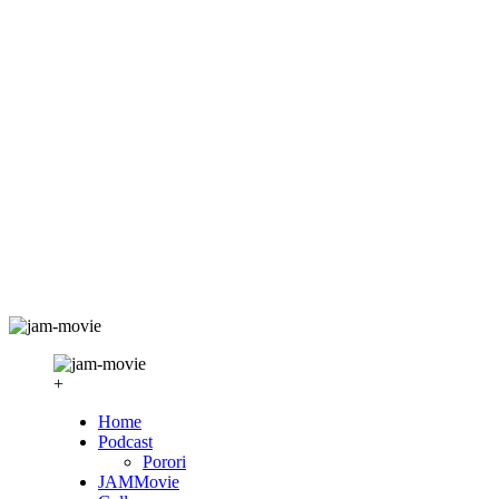
+
Home
Podcast
Porori
JAMMovie