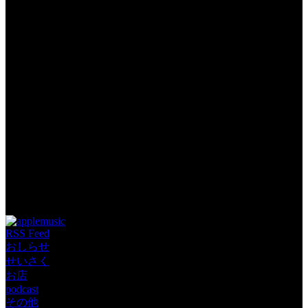
Tags: podcast じゃむぽろり ひきこもりす
RSS Feed
おしらせ
せいさく
お店
podcast
その他