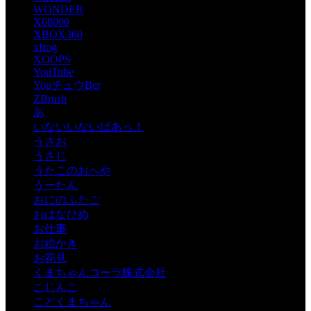
WONDER
X68000
XBOX360
xfrog
XOOPS
YouTube
YouチュウBer
ZBrush
あ
いないいないばあっ！
うさお
うさじ
うたこのおへや
うーたん
おにのふたご
おはなひめ
お仕事
お絵かき
お花見
くまちゃんコーラ株式会社
こじんこ
こどくまちゃん