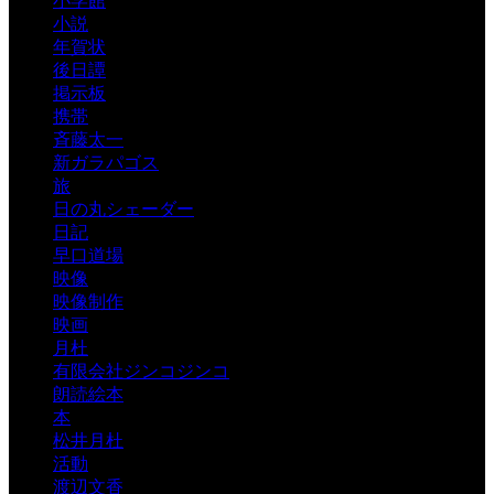
小学館
小説
年賀状
後日譚
掲示板
携帯
斉藤太一
新ガラパゴス
旅
日の丸シェーダー
日記
早口道場
映像
映像制作
映画
月杜
有限会社ジンコジンコ
朗読絵本
本
松井月杜
活動
渡辺文香