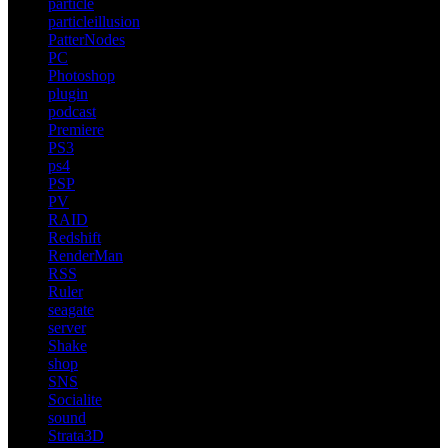
particle
particleillusion
PatterNodes
PC
Photoshop
plugin
podcast
Premiere
PS3
ps4
PSP
PV
RAID
Redshift
RenderMan
RSS
Ruler
seagate
server
Shake
shop
SNS
Socialite
sound
Strata3D