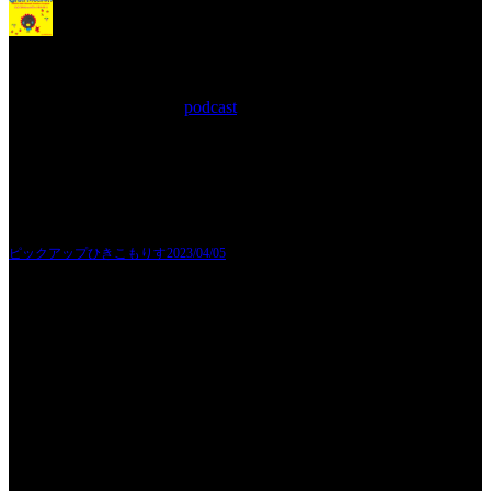
ピックアップひきこもりす
2023/04/05
2023年4月 5日 Filed in:
podcast
ポッドキャストにて公開させて頂きました。
今回は...とんでもない化物を生み出しちゃったよ。とのことです。
モンスターだそうです。
果てして何のことやらかは是非本編をお聞き頂けますと嬉しいです。
最近ブログも復活しましたので、そちらもご覧頂けますと嬉しいです。
とのことでして今後とも、じゃむぽろり、を何卒宜しくお願い致します。
ピックアップひきこもりす2023/04/05