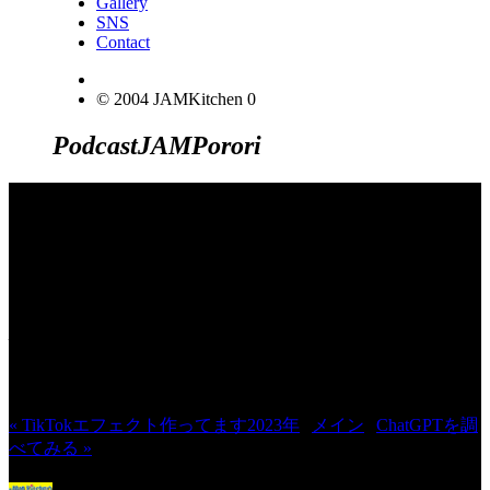
Gallery
SNS
Contact
© 2004 JAMKitchen
0
Podcast
JAM
Porori
JINCO＆TOSHIYUKIがおくる、キャ
ラクタープロジェクト・JAMKitchenの
こぼれ話。毎週公開しているアニメー
ション制作秘話や、オリジナルゲーム
作りを、ポロリとつぶやきます。ポッ
ドキャストでも公開中。
« TikTokエフェクト作ってます2023年
|
メイン
|
ChatGPTを調
べてみる »