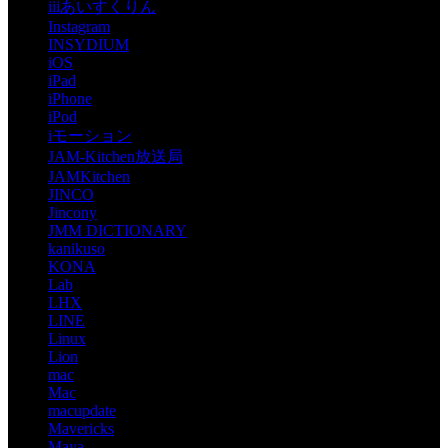
iiiあいすくりん
Instagram
INSYDIUM
iOS
iPad
iPhone
iPod
iモーション
JAM-Kitchen放送局
JAMKitchen
JINCO
Jincony
JMM DICTIONARY
kanikuso
KONA
Lab
LHX
LINE
Linux
Lion
mac
Mac
macupdate
Mavericks
Maya