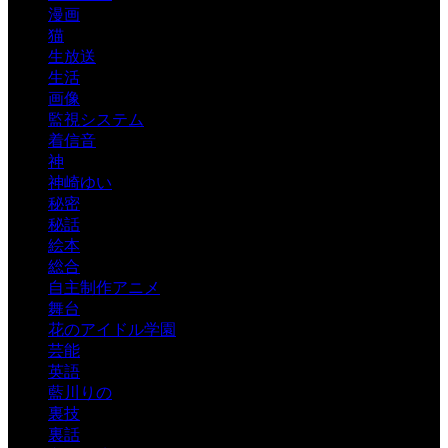
漫画
猫
生放送
生活
画像
監視システム
着信音
神
神崎ゆい
秘密
秘話
絵本
総合
自主制作アニメ
舞台
花のアイドル学園
芸能
英語
藍川りの
裏技
裏話