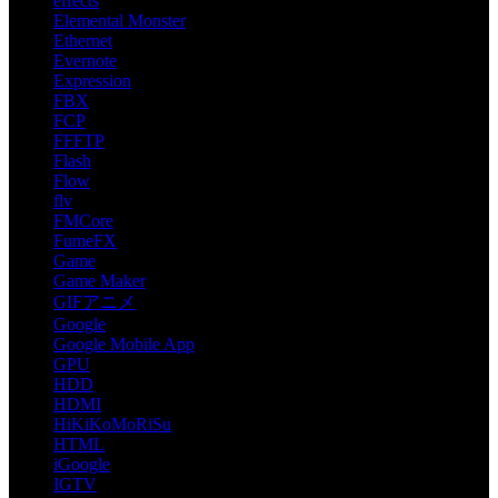
effects
Elemental Monster
Ethernet
Evernote
Expression
FBX
FCP
FFFTP
Flash
Flow
flv
FMCore
FumeFX
Game
Game Maker
GIFアニメ
Google
Google Mobile App
GPU
HDD
HDMI
HiKiKoMoRiSu
HTML
iGoogle
IGTV