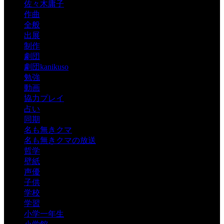
佐々木庸子
作曲
全般
出展
制作
劇団
劇団kanikuso
勉強
動画
協力プレイ
占い
同期
名も無きクマ
名も無きクマの放送
哲学
壁紙
声優
子供
学校
学習
小学一年生