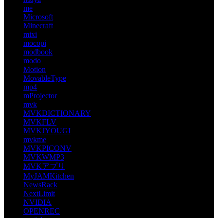
me
Microsoft
Minecraft
mixi
mocopi
modbook
modo
Motion
MovableType
mp4
mProjector
mvk
MVKDICTIONARY
MVKFLV
MVKJYOUGI
mvkme
MVKPICONV
MVKWMP3
MVKアプリ
MyJAMKitchen
NewsRack
NextLimit
NVIDIA
OPENREC