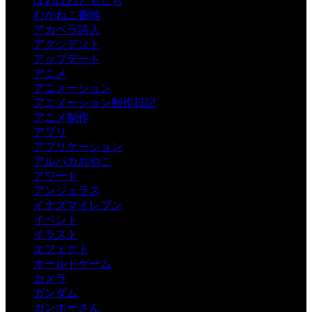
ほわほわともだち
むかねこ番地
アカペラ詩人
アクシデント
アップデート
アニメ
アニメーション
アニメーション制作日記
アニメ制作
アプリ
アプリケーション
アルパカおやこ
アワード
アンジェラス
イナズマイレブン
イベント
イラスト
エフェクト
オールドゲーム
カメラ
ガンダム
ガンホーさん