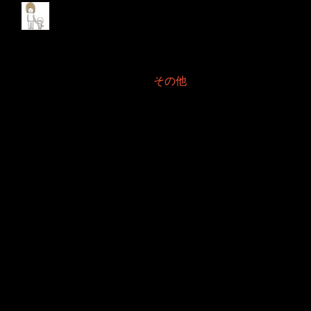
Ventura13.3後にFinal
Cutフリーズ
2023年3月31日 Filed in:
その他
他は別段問題無かったのですが、まさかまさかのFinal Cutがフリーズし
ようとはです。
Apple社製品同士で噛み合わなくなるとは露とも思ってませんでしたの
で最初は驚きましたが、フリーズしていた画面を見て、ああ、なるほど
なと思いました。
どうやら音源のプラグインが読み取れなかったものと思います。
実は以前にはFinal Cutにこのプラグインは使えませんよ〜と警告が出て
いたのですが、たぶん今回のアップデートで逆に少し対応してしまった
ことで逆に中途半端に読み込もうとしてフリーズしたことと思えます。
逆に逆にとややこしい表現で失礼を致します。
Final Cut的には頑張って読み込もうとしたことが、あだになったようで
す。
そこで音源関連のプラグインを一掃しました。
その場所はこちら
https://support.apple.com/ja-jp/HT201532
このフォルダの場所を空っぽにしてしまえば簡単に回復しますが、不具
合を出すプラグインのみを捨てることがベストかとは思います。