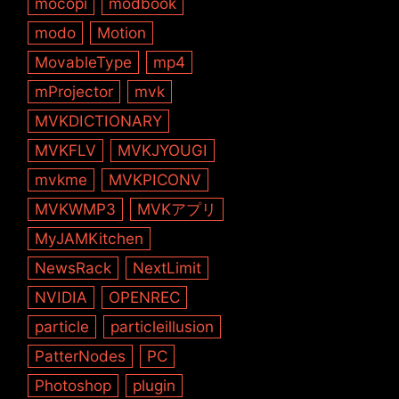
mocopi
modbook
modo
Motion
MovableType
mp4
mProjector
mvk
MVKDICTIONARY
MVKFLV
MVKJYOUGI
mvkme
MVKPICONV
MVKWMP3
MVKアプリ
MyJAMKitchen
NewsRack
NextLimit
NVIDIA
OPENREC
particle
particleillusion
PatterNodes
PC
Photoshop
plugin