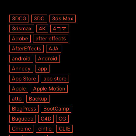
3DCG
3DO
3ds Max
3dsmax
4K
4コマ
Adobe
after effects
AfterEffects
AJA
android
Android
Annecy
app
App Store
app store
Apple
Apple Motion
atto
Backup
BlogPress
BootCamp
Bugucco
C4D
CG
Chrome
cintiq
CLIE