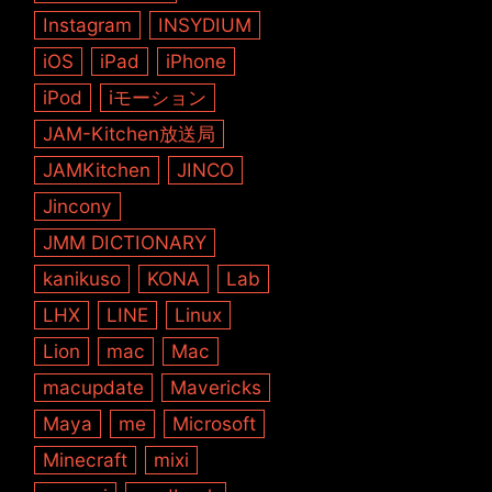
Instagram
INSYDIUM
iOS
iPad
iPhone
iPod
iモーション
JAM-Kitchen放送局
JAMKitchen
JINCO
Jincony
JMM DICTIONARY
kanikuso
KONA
Lab
LHX
LINE
Linux
Lion
mac
Mac
macupdate
Mavericks
Maya
me
Microsoft
Minecraft
mixi