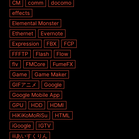
CM
comm
docomo
effects
Elemental Monster
Ethernet
Evernote
Expression
FBX
FCP
FFFTP
Flash
Flow
flv
FMCore
FumeFX
Game
Game Maker
GIFアニメ
Google
Google Mobile App
GPU
HDD
HDMI
HiKiKoMoRiSu
HTML
iGoogle
IGTV
iiiあいすくりん