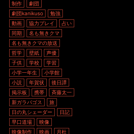
制作
劇団
劇団kanikuso
勉強
動画
協力プレイ
占い
同期
名も無きクマ
名も無きクマの放送
哲学
壁紙
声優
子供
学校
学習
小学一年生
小学館
小説
年賀状
後日譚
掲示板
携帯
斉藤太一
新ガラパゴス
旅
日の丸シェーダー
日記
早口道場
映像
映像制作
映画
月杜