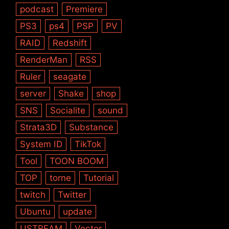
podcast
Premiere
PS3
ps4
PSP
PV
RAID
Redshift
RenderMan
RSS
Ruler
seagate
server
Shake
shop
SNS
Socialite
sound
Strata3D
Substance
System ID
TikTok
Tool
TOON BOOM
TOP
torne
Tutorial
twitch
Twitter
Ubuntu
update
USTREAM
Vector