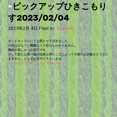
ピックアップひきこもり
す2023/02/04
2023年2月 4日 Filed in:
podcast
ポッドキャストにて公開させて頂きました。
今回はかなりご機嫌なリス君かもわかりません。
機能が楽しかった様子です。
そして新たな食べ物の知識も得たことによって今後のお夕飯がどうなり
ますやら、どうぞお見守り下さいませ。
ピックアップひきこもりす2023/02/04