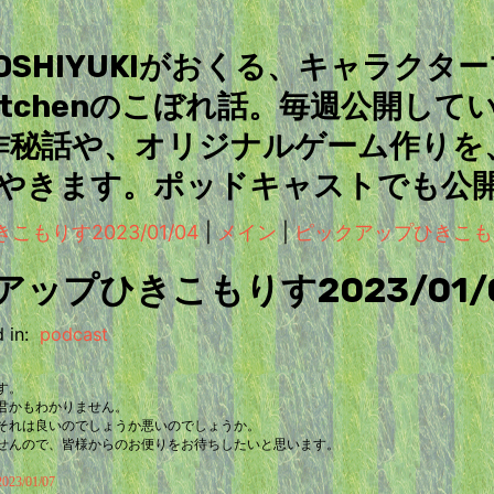
＆TOSHIYUKIがおくる、キャラクタ
Kitchenのこぼれ話。毎週公開して
作秘話や、オリジナルゲーム作りを
やきます。ポッドキャストでも公
こもりす2023/01/04
|
メイン
|
ピックアップひきこもりす2
ップひきこもりす2023/01/
 in:
podcast
す。
君かもわかりません。
それは良いのでしょうか悪いのでしょうか。
せんので、皆様からのお便りをお待ちしたいと思います。
。
/01/07