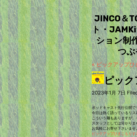
JINCO
ト・JAM
ション制
つぶ
« ピックアップひき
ピックア
2023年1月 7日 Filed
ポッドキャスト先行公開で
今日は熱く語っているリス
こういう麺もありますが、
スタッフとしては分かりま
お気軽にお寄せ下さいませ
ピックアップひきこもりす2023