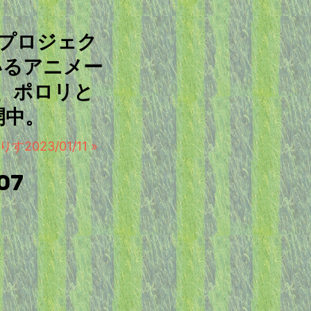
ープロジェク
いるアニメー
、ポロリと
開中。
023/01/11 »
07