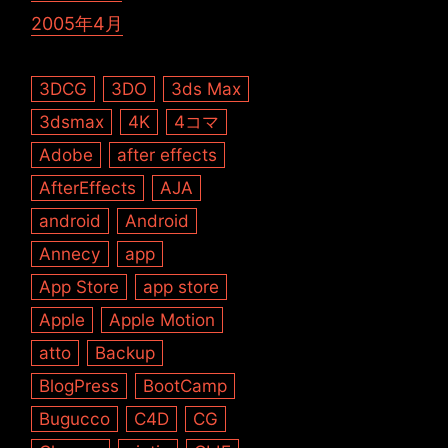
2005年4月
3DCG
3DO
3ds Max
3dsmax
4K
4コマ
Adobe
after effects
AfterEffects
AJA
android
Android
Annecy
app
App Store
app store
Apple
Apple Motion
atto
Backup
BlogPress
BootCamp
Bugucco
C4D
CG