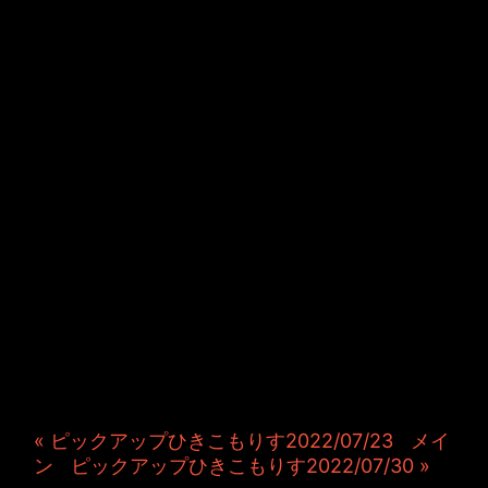
JINCO＆TOSHIYUKIがおく
る、キャラクタープロジェク
ト・JAMKitchenのこぼれ
話。毎週公開しているアニメ
ーション制作秘話や、オリジ
ナルゲーム作りを、ポロリと
つぶやきます。ポッドキャス
トでも公開中。
« ピックアップひきこもりす2022/07/23
|
メイ
ン
|
ピックアップひきこもりす2022/07/30 »