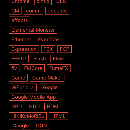
Chrome
cintiq
CLIE
CM
comm
docomo
effects
Elemental Monster
Ethernet
Evernote
Expression
FBX
FCP
FFFTP
Flash
Flow
flv
FMCore
FumeFX
Game
Game Maker
GIFアニメ
Google
Google Mobile App
GPU
HDD
HDMI
HiKiKoMoRiSu
HTML
iGoogle
IGTV