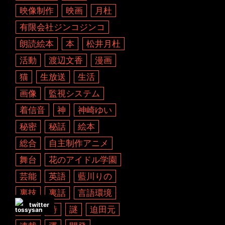
映像制作
映画
月杜
有限会社ジンコジンコ
朗読絵本
本
松井月杜
活動
渡辺文香
漫画
猫
生放送
生活
画像
監視システム
着信音
神
神崎ゆい
秘密
秘話
絵本
総合
自主制作アニメ
舞台
花のアイドル学園
芸能
英語
藍川りの
裏技
裏話
言語環境
twitter
計画
詩
謎
迫田元