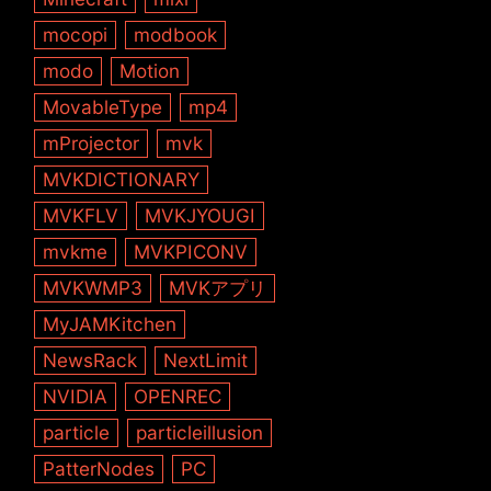
mocopi
modbook
modo
Motion
MovableType
mp4
mProjector
mvk
MVKDICTIONARY
MVKFLV
MVKJYOUGI
mvkme
MVKPICONV
MVKWMP3
MVKアプリ
MyJAMKitchen
NewsRack
NextLimit
NVIDIA
OPENREC
particle
particleillusion
PatterNodes
PC