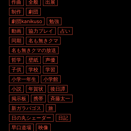
作曲
全般
出展
制作
劇団
劇団kanikuso
勉強
動画
協力プレイ
占い
同期
名も無きクマ
名も無きクマの放送
哲学
壁紙
声優
子供
学校
学習
小学一年生
小学館
小説
年賀状
後日譚
掲示板
携帯
斉藤太一
新ガラパゴス
旅
日の丸シェーダー
日記
早口道場
映像