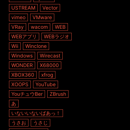
USTREAM
Vector
vimeo
VMware
VRay
wacom
WEB
WEBアプリ
WEBラジオ
Wii
Winclone
Windows
Wirecast
WONDER
X68000
XBOX360
xfrog
XOOPS
YouTube
YouチュウBer
ZBrush
あ
いないいないばあっ！
うさお
うさじ