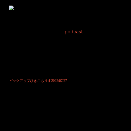
ピックアップひきこもり
す2022/07/27
2022年7月27日 Filed in:
podcast
最近ますます放送時間が長くなっている気のする、ひきこもりすアワー
ですが、皆様お聞き下さってますでしょうか。
ふと、そんな寂しさを感じる次第でございました。
今年も折り返し地点を過ぎ、お便りが多くて困ってしまう！となりませ
んので更に寂しさ募っております。
是非ともお便りお願い致します。
楽しみにお待ちしております。
ピックアップひきこもりす2022/07/27