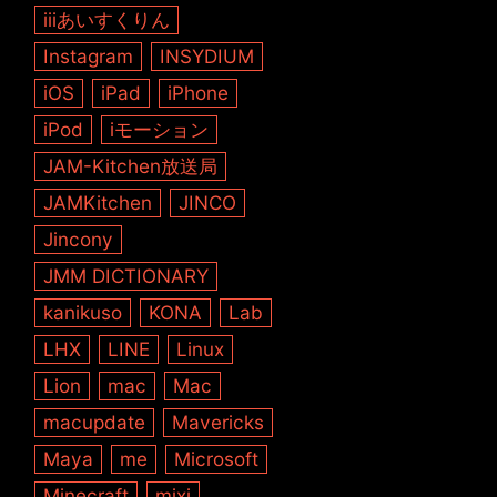
iiiあいすくりん
Instagram
INSYDIUM
iOS
iPad
iPhone
iPod
iモーション
JAM-Kitchen放送局
JAMKitchen
JINCO
Jincony
JMM DICTIONARY
kanikuso
KONA
Lab
LHX
LINE
Linux
Lion
mac
Mac
macupdate
Mavericks
Maya
me
Microsoft
Minecraft
mixi