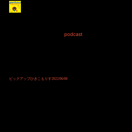
ピックアップひきこも
りす2022/06/08
2022年6月 8日 Filed in:
podcast
今日はコンディション悪かった悪かったと連呼するリス君でして、本人
的には上手く出来ない回だったようです。
とは言え、いつもと変わりないような気にもなりますが、お聞きになら
れたかたはどう思われますでしょうか？
お気軽にお便り頂けますと嬉しいです。
お待ちしております！
ピックアップひきこもりす2022/06/08