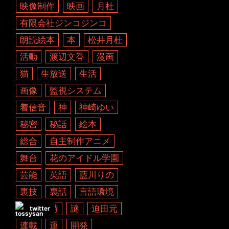
映像制作
映画
月杜
有限会社ジンコジンコ
朗読絵本
本
松井月杜
活動
渡辺文香
漫画
猫
生放送
生活
画像
監視システム
着信音
神
神崎ゆい
秘密
秘話
絵本
総合
自主制作アニメ
舞台
花のアイドル学園
芸能
英語
藍川りの
裏技
裏話
言語環境
計画
詩
謎
迫田元
twitter
連載
運
開発