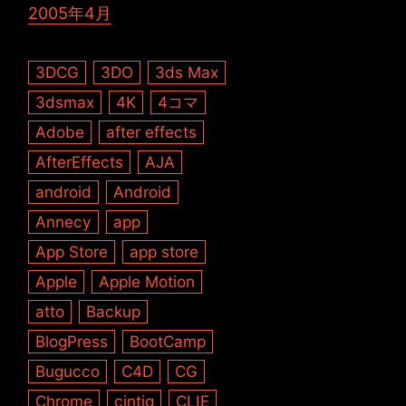
2005年4月
3DCG
3DO
3ds Max
3dsmax
4K
4コマ
Adobe
after effects
AfterEffects
AJA
android
Android
Annecy
app
App Store
app store
Apple
Apple Motion
atto
Backup
BlogPress
BootCamp
Bugucco
C4D
CG
Chrome
cintiq
CLIE