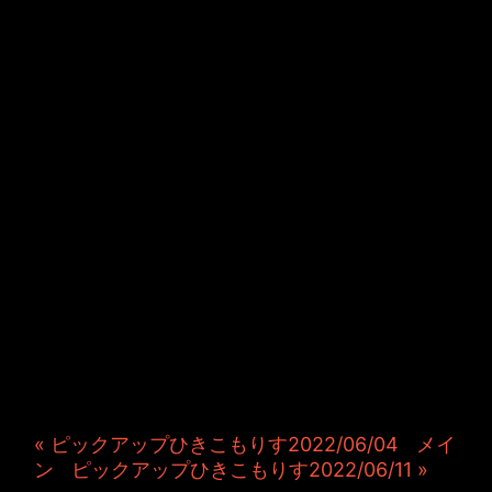
JINCO＆TOSHIYUKIがおく
る、キャラクタープロジェク
ト・JAMKitchenのこぼれ
話。毎週公開しているアニメ
ーション制作秘話や、オリジ
ナルゲーム作りを、ポロリと
つぶやきます。ポッドキャス
トでも公開中。
« ピックアップひきこもりす2022/06/04
|
メイ
ン
|
ピックアップひきこもりす2022/06/11 »