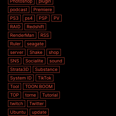
Photoshop
plugin
podcast
Premiere
PS3
ps4
PSP
PV
RAID
Redshift
RenderMan
RSS
Ruler
seagate
server
Shake
shop
SNS
Socialite
sound
Strata3D
Substance
System ID
TikTok
Tool
TOON BOOM
TOP
torne
Tutorial
twitch
Twitter
Ubuntu
update