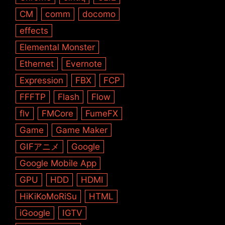
CM
comm
docomo
effects
Elemental Monster
Ethernet
Evernote
Expression
FBX
FCP
FFFTP
Flash
Flow
flv
FMCore
FumeFX
Game
Game Maker
GIFアニメ
Google
Google Mobile App
GPU
HDD
HDMI
HiKiKoMoRiSu
HTML
iGoogle
IGTV