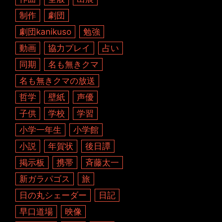
制作
劇団
劇団kanikuso
勉強
動画
協力プレイ
占い
同期
名も無きクマ
名も無きクマの放送
哲学
壁紙
声優
子供
学校
学習
小学一年生
小学館
小説
年賀状
後日譚
掲示板
携帯
斉藤太一
新ガラパゴス
旅
日の丸シェーダー
日記
早口道場
映像