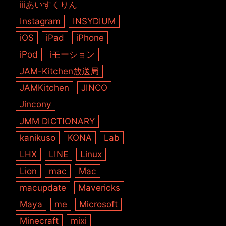
iiiあいすくりん
Instagram
INSYDIUM
iOS
iPad
iPhone
iPod
iモーション
JAM-Kitchen放送局
JAMKitchen
JINCO
Jincony
JMM DICTIONARY
kanikuso
KONA
Lab
LHX
LINE
Linux
Lion
mac
Mac
macupdate
Mavericks
Maya
me
Microsoft
Minecraft
mixi