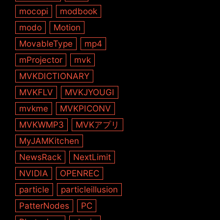
mocopi
modbook
modo
Motion
MovableType
mp4
mProjector
mvk
MVKDICTIONARY
MVKFLV
MVKJYOUGI
mvkme
MVKPICONV
MVKWMP3
MVKアプリ
MyJAMKitchen
NewsRack
NextLimit
NVIDIA
OPENREC
particle
particleillusion
PatterNodes
PC