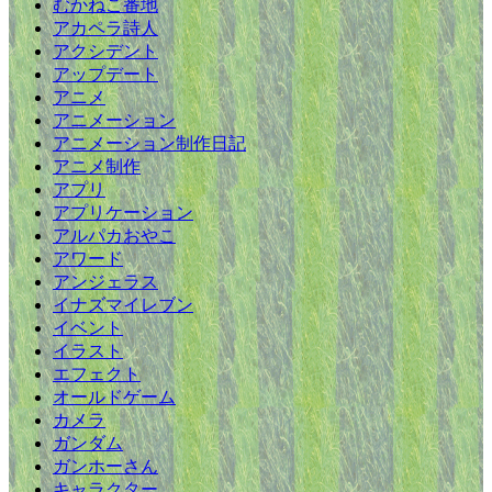
むかねこ番地
アカペラ詩人
アクシデント
アップデート
アニメ
アニメーション
アニメーション制作日記
アニメ制作
アプリ
アプリケーション
アルパカおやこ
アワード
アンジェラス
イナズマイレブン
イベント
イラスト
エフェクト
オールドゲーム
カメラ
ガンダム
ガンホーさん
キャラクター