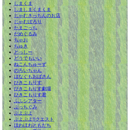
しまくま
しましまくまくま
じゃむきっちんのお店
じゃむぽろり
たまごっち
だめぐるみ
ちゃお
ちゅき
とっしー
どうでもいい
ねこんちゅーず
のろいちゃん
はなぐもおばさん
ひきこもりす
ひきこもりす劇場
ひきこもりす君
ふふシアター
ぷっちぐみ
ぷよぷよ
ぷよぷよ!!クエスト
ほわほわともだち