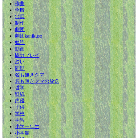
作曲
全般
出展
制作
劇団
劇団kanikuso
勉強
動画
協力プレイ
占い
同期
名も無きクマ
名も無きクマの放送
哲学
壁紙
声優
子供
学校
学習
小学一年生
小学館