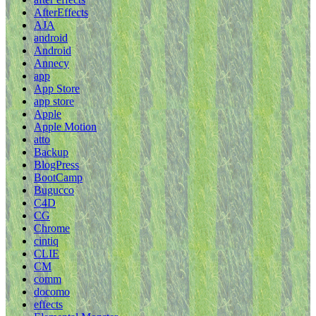
AfterEffects
AJA
android
Android
Annecy
app
App Store
app store
Apple
Apple Motion
atto
Backup
BlogPress
BootCamp
Bugucco
C4D
CG
Chrome
cintiq
CLIE
CM
comm
docomo
effects