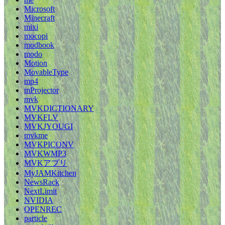
Microsoft
Minecraft
mixi
mocopi
modbook
modo
Motion
MovableType
mp4
mProjector
mvk
MVKDICTIONARY
MVKFLV
MVKJYOUGI
mvkme
MVKPICONV
MVKWMP3
MVKアプリ
MyJAMKitchen
NewsRack
NextLimit
NVIDIA
OPENREC
particle