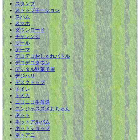
スタンプ
ストップモーション
スパム
スマホ
ダウンロード
チャレンジ
ツール
テーマ
デコデコおしゃれバトル
デコデコタウン
デジタル駄菓子屋
デジハリ
デスクトップ
トイレ
トミカ
ニコニコ生放送
ニンジャスズメおちゅん
ネット
ネットアルバム
ネットショップ
ネトアニ