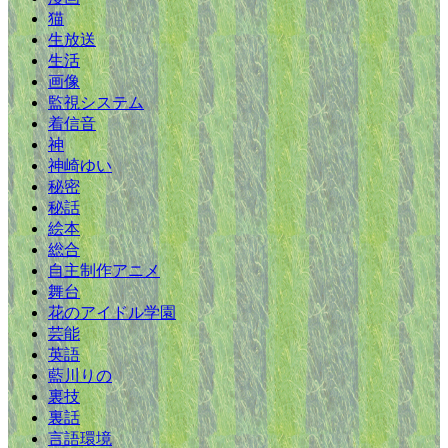
猫
生放送
生活
画像
監視システム
着信音
神
神崎ゆい
秘密
秘話
絵本
総合
自主制作アニメ
舞台
花のアイドル学園
芸能
英語
藍川りの
裏技
裏話
言語環境