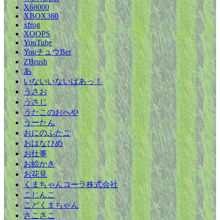
X68000
XBOX360
xfrog
XOOPS
YouTube
YouチュウBer
ZBrush
あ
いないいないばあっ！
うさお
うさじ
うたこのおへや
うーたん
おにのふたご
おはなひめ
お仕事
お絵かき
お花見
くまちゃんコーラ株式会社
こじんこ
こどくまちゃん
さこさこ