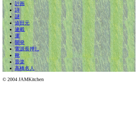
計画
詩
謎
迫田元
連載
運
開発
電源長押し
靴
音楽
高橋名人
© 2004 JAMKitchen