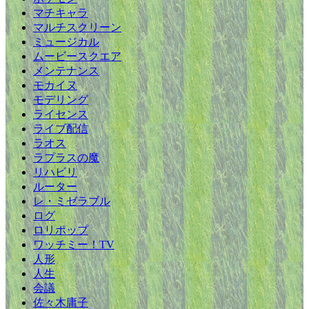
マチキャラ
マルチスクリーン
ミュージカル
ムービースクエア
メンテナンス
モカイヌ
モデリング
ライセンス
ライブ配信
ラオス
ラプラスの魔
リハビリ
ルーター
レ・ミゼラブル
ログ
ロリポップ
ワッチミー！TV
人形
人生
会議
佐々木庸子