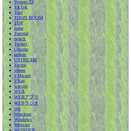
System ID
TikTok
Tool
TOON BOOM
TOP
torne
Tutorial
twitch
Twitter
Ubuntu
update
USTREAM
Vector
vimeo
VMware
VRay
wacom
WEB
WEBアプリ
WEBラジオ
Wii
Winclone
Windows
Wirecast
WONDER