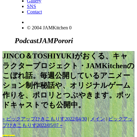
Gallery
SNS
Contact
© 2004 JAMKitchen
0
Podcast
JAM
Porori
JINCO＆TOSHIYUKIがおくる、キャ
ラクタープロジェクト・JAMKitchenの
こぼれ話。毎週公開しているアニメー
ション制作秘話や、オリジナルゲーム
作りを、ポロリとつぶやきます。ポッ
ドキャストでも公開中。
« ピックアップひきこもりす2022/04/30
|
メイン
|
ピックアッ
プひきこもりす2022/05/07 »