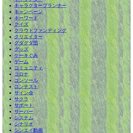
キャラクタープランナー
キャンペーン
キーワード
クイズ
クラウドファンディング
クリエイター
グダグダ団
グッズ
ケーキぐみ
ゲーム
コミュニティ
コロナ
コンソール
コンテスト
サイン会
サクラ
サポート
サーバー
システム
シナリオ
シンエイ動画