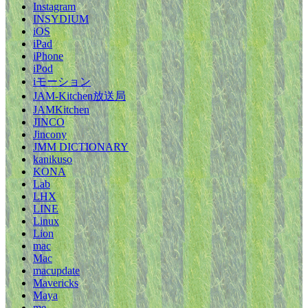
Instagram
INSYDIUM
iOS
iPad
iPhone
iPod
iモーション
JAM-Kitchen放送局
JAMKitchen
JINCO
Jincony
JMM DICTIONARY
kanikuso
KONA
Lab
LHX
LINE
Linux
Lion
mac
Mac
macupdate
Mavericks
Maya
me