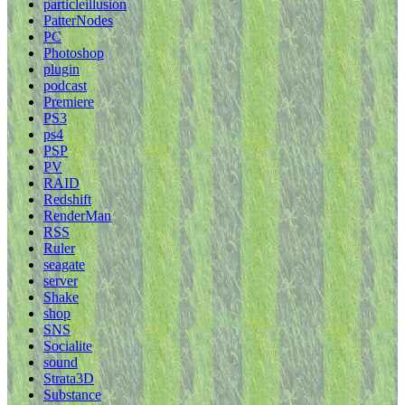
particleillusion
PatterNodes
PC
Photoshop
plugin
podcast
Premiere
PS3
ps4
PSP
PV
RAID
Redshift
RenderMan
RSS
Ruler
seagate
server
Shake
shop
SNS
Socialite
sound
Strata3D
Substance