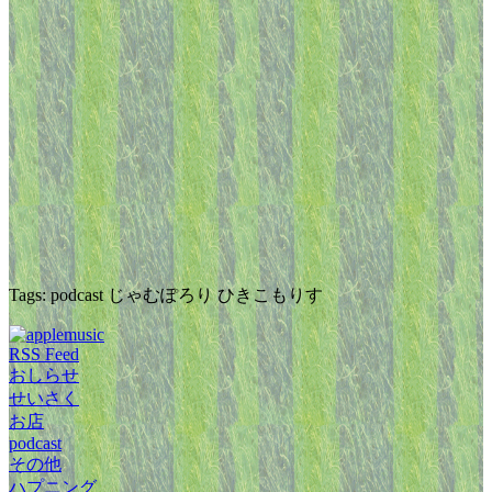
Tags: podcast じゃむぽろり ひきこもりす
RSS Feed
おしらせ
せいさく
お店
podcast
その他
ハプニング