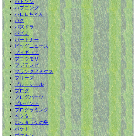
ハドソン
ハプニング
ハロロちゃん
バグ
パズドラ
パズミ
パートナー
ビッグニュース
フィギュア
フコウモリ
フジテレビ
フランクノミクス
フリーズ
ブルーシール
ブログ
ブログパーツ
プレゼント
プログラミング
ベクター
ホッタラケの島
ポケト
ポケモン