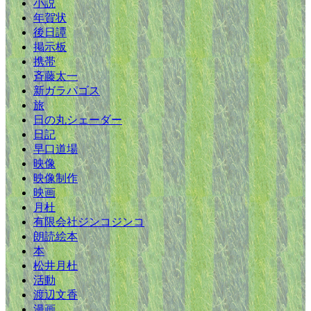
小説
年賀状
後日譚
掲示板
携帯
斉藤太一
新ガラパゴス
旅
日の丸シェーダー
日記
早口道場
映像
映像制作
映画
月杜
有限会社ジンコジンコ
朗読絵本
本
松井月杜
活動
渡辺文香
漫画