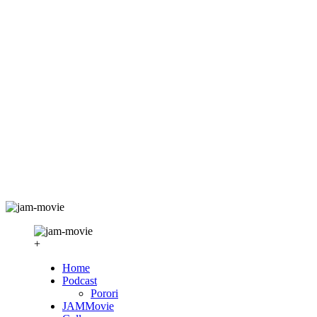
+
Home
Podcast
Porori
JAMMovie