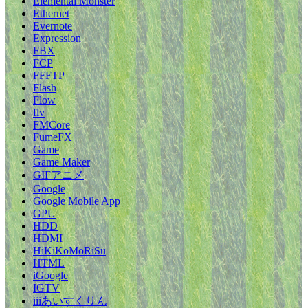
Elemental Monster
Ethernet
Evernote
Expression
FBX
FCP
FFFTP
Flash
Flow
flv
FMCore
FumeFX
Game
Game Maker
GIFアニメ
Google
Google Mobile App
GPU
HDD
HDMI
HiKiKoMoRiSu
HTML
iGoogle
IGTV
iiiあいすくりん