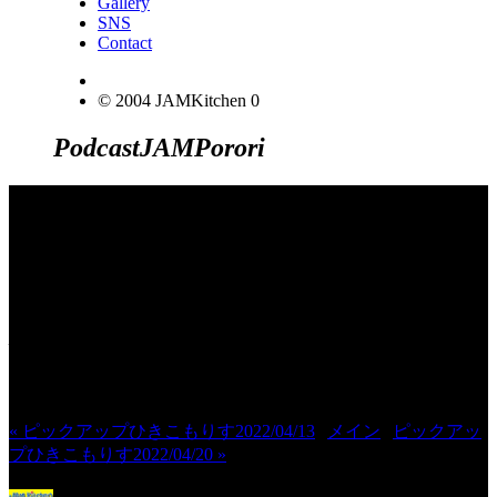
Gallery
SNS
Contact
© 2004 JAMKitchen
0
Podcast
JAM
Porori
JINCO＆TOSHIYUKIがおくる、キャ
ラクタープロジェクト・JAMKitchenの
こぼれ話。毎週公開しているアニメー
ション制作秘話や、オリジナルゲーム
作りを、ポロリとつぶやきます。ポッ
ドキャストでも公開中。
« ピックアップひきこもりす2022/04/13
|
メイン
|
ピックアッ
プひきこもりす2022/04/20 »