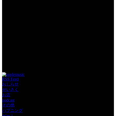
Tags: podcast じゃむぽろり ひきこもりす
RSS Feed
おしらせ
せいさく
お店
podcast
その他
ハプニング
ゲーム