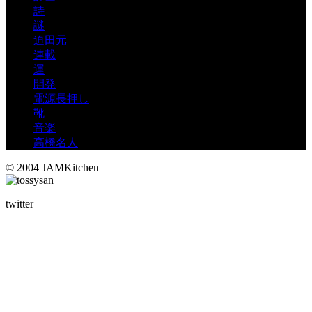
詩
謎
迫田元
連載
運
開発
電源長押し
靴
音楽
高橋名人
© 2004 JAMKitchen
twitter