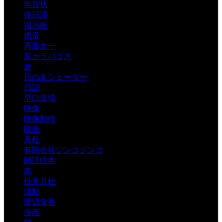
年賀状
後日譚
掲示板
携帯
斉藤太一
新ガラパゴス
旅
日の丸シェーダー
日記
早口道場
映像
映像制作
映画
月杜
有限会社ジンコジンコ
朗読絵本
本
松井月杜
活動
渡辺文香
漫画