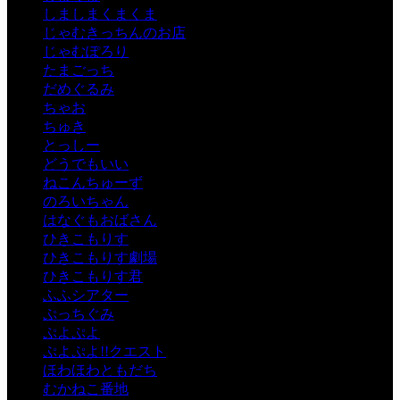
しましまくまくま
じゃむきっちんのお店
じゃむぽろり
たまごっち
だめぐるみ
ちゃお
ちゅき
とっしー
どうでもいい
ねこんちゅーず
のろいちゃん
はなぐもおばさん
ひきこもりす
ひきこもりす劇場
ひきこもりす君
ふふシアター
ぷっちぐみ
ぷよぷよ
ぷよぷよ!!クエスト
ほわほわともだち
むかねこ番地