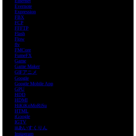
Ethernet
Evernote
Expression
FBX
FCP
FFFTP
Flash
Flow
flv
FMCore
FumeFX
Game
Game Maker
GIFアニメ
Google
Google Mobile App
GPU
HDD
HDMI
HiKiKoMoRiSu
HTML
iGoogle
IGTV
iiiあいすくりん
Instagram