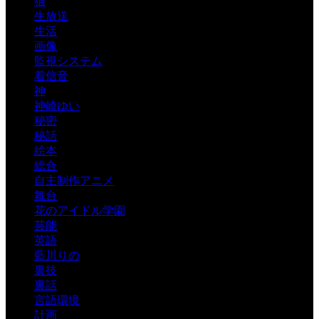
猫
生放送
生活
画像
監視システム
着信音
神
神崎ゆい
秘密
秘話
絵本
総合
自主制作アニメ
舞台
花のアイドル学園
芸能
英語
藍川りの
裏技
裏話
言語環境
計画