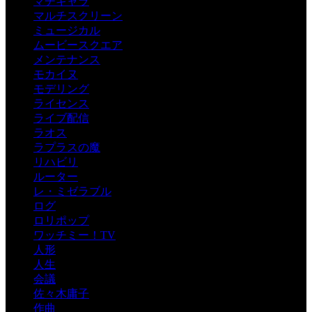
マチキャラ
マルチスクリーン
ミュージカル
ムービースクエア
メンテナンス
モカイヌ
モデリング
ライセンス
ライブ配信
ラオス
ラプラスの魔
リハビリ
ルーター
レ・ミゼラブル
ログ
ロリポップ
ワッチミー！TV
人形
人生
会議
佐々木庸子
作曲