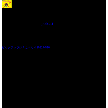
ピックアップひきこもりす
2022/04/16
2022年4月16日 Filed in:
podcast
ポッドキャスト先行公開です！
もう鮭はギブアップだよ〜とのリス君の要望で、鮭続きから脱却した今回。
果たしてどんなひと言かをお楽しみ下さい！
お便りお気軽に下さいませ。お待ちしております！
ピックアップひきこもりす2022/04/16