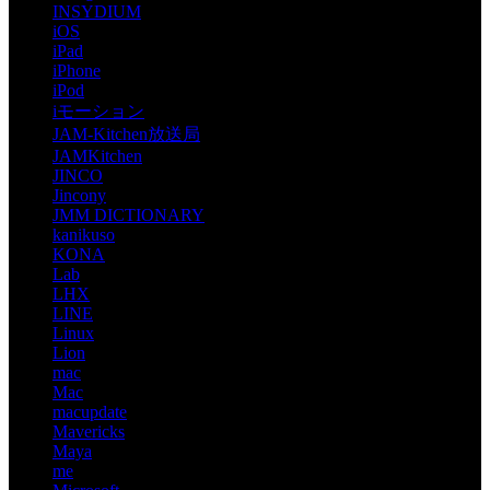
INSYDIUM
iOS
iPad
iPhone
iPod
iモーション
JAM-Kitchen放送局
JAMKitchen
JINCO
Jincony
JMM DICTIONARY
kanikuso
KONA
Lab
LHX
LINE
Linux
Lion
mac
Mac
macupdate
Mavericks
Maya
me