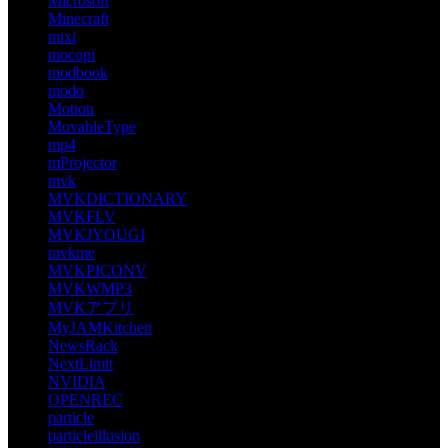
Microsoft
Minecraft
mixi
mocopi
modbook
modo
Motion
MovableType
mp4
mProjector
mvk
MVKDICTIONARY
MVKFLV
MVKJYOUGI
mvkme
MVKPICONV
MVKWMP3
MVKアプリ
MyJAMKitchen
NewsRack
NextLimit
NVIDIA
OPENREC
particle
particleillusion