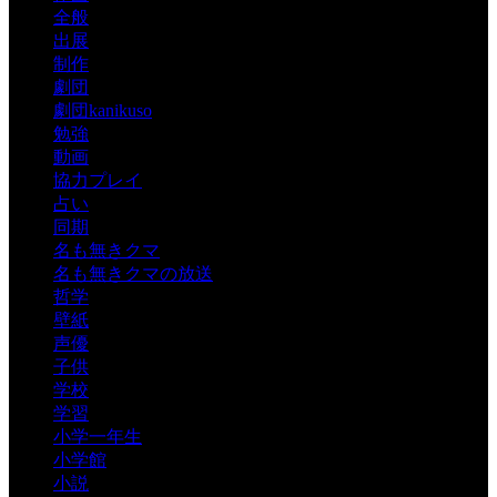
全般
出展
制作
劇団
劇団kanikuso
勉強
動画
協力プレイ
占い
同期
名も無きクマ
名も無きクマの放送
哲学
壁紙
声優
子供
学校
学習
小学一年生
小学館
小説