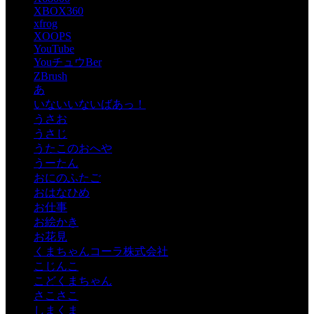
XBOX360
xfrog
XOOPS
YouTube
YouチュウBer
ZBrush
あ
いないいないばあっ！
うさお
うさじ
うたこのおへや
うーたん
おにのふたご
おはなひめ
お仕事
お絵かき
お花見
くまちゃんコーラ株式会社
こじんこ
こどくまちゃん
さこさこ
しまくま