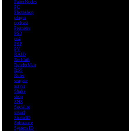
PatterNodes
PC
Photoshop
plugin
podcast
Premiere
PS3
ps4
PSP
PV
RAID
Redshift
RenderMan
RSS
Ruler
seagate
server
Shake
shop
SNS
Socialite
sound
Strata3D
Substance
System ID