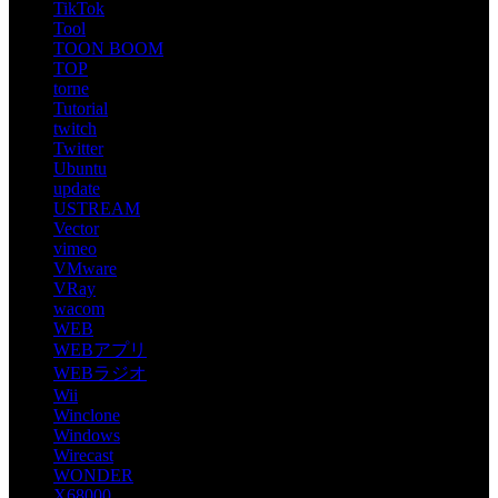
TikTok
Tool
TOON BOOM
TOP
torne
Tutorial
twitch
Twitter
Ubuntu
update
USTREAM
Vector
vimeo
VMware
VRay
wacom
WEB
WEBアプリ
WEBラジオ
Wii
Winclone
Windows
Wirecast
WONDER
X68000