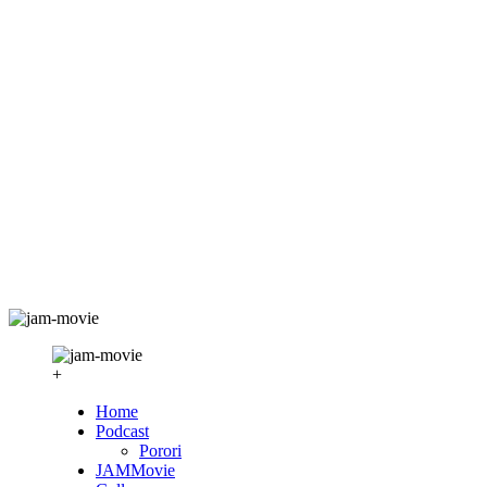
+
Home
Podcast
Porori
JAMMovie