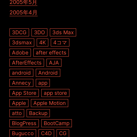
2005年5月
2005年4月
3DCG
3DO
3ds Max
3dsmax
4K
4コマ
Adobe
after effects
AfterEffects
AJA
android
Android
Annecy
app
App Store
app store
Apple
Apple Motion
atto
Backup
BlogPress
BootCamp
Bugucco
C4D
CG