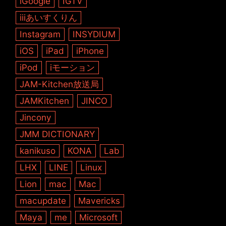
iGoogle
IGTV
iiiあいすくりん
Instagram
INSYDIUM
iOS
iPad
iPhone
iPod
iモーション
JAM-Kitchen放送局
JAMKitchen
JINCO
Jincony
JMM DICTIONARY
kanikuso
KONA
Lab
LHX
LINE
Linux
Lion
mac
Mac
macupdate
Mavericks
Maya
me
Microsoft