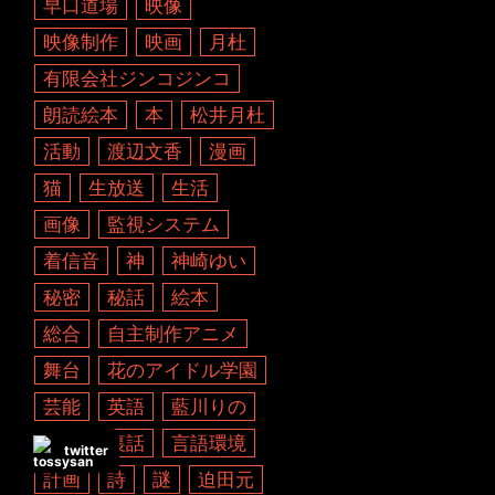
早口道場
映像
映像制作
映画
月杜
有限会社ジンコジンコ
朗読絵本
本
松井月杜
活動
渡辺文香
漫画
猫
生放送
生活
画像
監視システム
着信音
神
神崎ゆい
秘密
秘話
絵本
総合
自主制作アニメ
舞台
花のアイドル学園
芸能
英語
藍川りの
裏技
裏話
言語環境
twitter
計画
詩
謎
迫田元