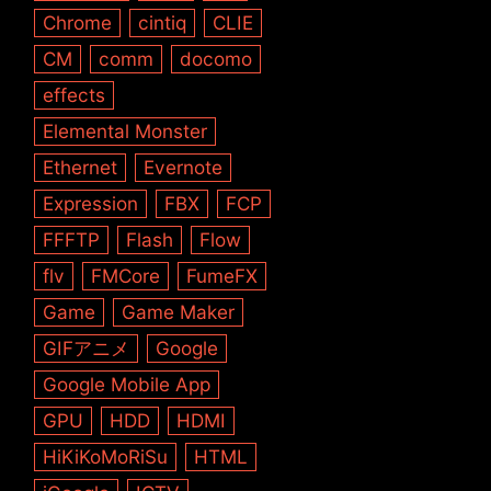
Chrome
cintiq
CLIE
CM
comm
docomo
effects
Elemental Monster
Ethernet
Evernote
Expression
FBX
FCP
FFFTP
Flash
Flow
flv
FMCore
FumeFX
Game
Game Maker
GIFアニメ
Google
Google Mobile App
GPU
HDD
HDMI
HiKiKoMoRiSu
HTML