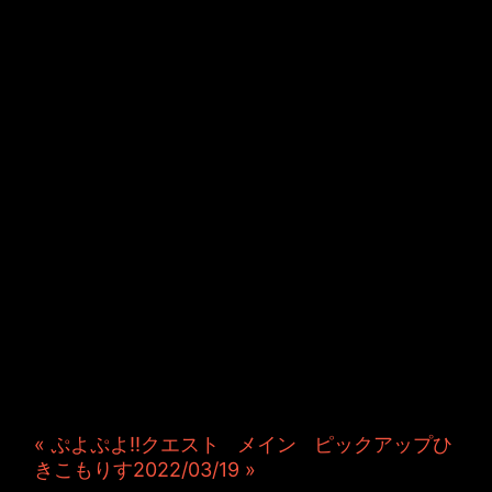
JINCO＆TOSHIYUKIがおく
る、キャラクタープロジェク
ト・JAMKitchenのこぼれ
話。毎週公開しているアニメ
ーション制作秘話や、オリジ
ナルゲーム作りを、ポロリと
つぶやきます。ポッドキャス
トでも公開中。
« ぷよぷよ!!クエスト
|
メイン
|
ピックアップひ
きこもりす2022/03/19 »