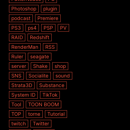
Photoshop
plugin
podcast
Premiere
PS3
ps4
PSP
PV
RAID
Redshift
RenderMan
RSS
Ruler
seagate
server
Shake
shop
SNS
Socialite
sound
Strata3D
Substance
System ID
TikTok
Tool
TOON BOOM
TOP
torne
Tutorial
twitch
Twitter