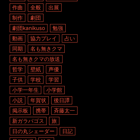
作曲
全般
出展
制作
劇団
劇団kanikuso
勉強
動画
協力プレイ
占い
同期
名も無きクマ
名も無きクマの放送
哲学
壁紙
声優
子供
学校
学習
小学一年生
小学館
小説
年賀状
後日譚
掲示板
携帯
斉藤太一
新ガラパゴス
旅
日の丸シェーダー
日記