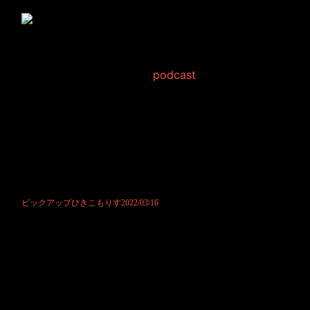
ピックアップひきこもり
す2022/03/16
2022年3月16日 Filed in:
podcast
みなさんこんにちは！
実は日付は今日になってますが、今回の放送は昨日YouTubeで公開した
内容となっております。
正直なところ、本日の放送はリス君の声が弱ってましてお聞き苦しいか
との判断です。
とは言え、16日は16日のものがYouTubeでは公開されてますので、お気
に掛かりましたら是非ご覧下さい。
ではではお便りも楽しみにお待ちしております！
ピックアップひきこもりす2022/03/16