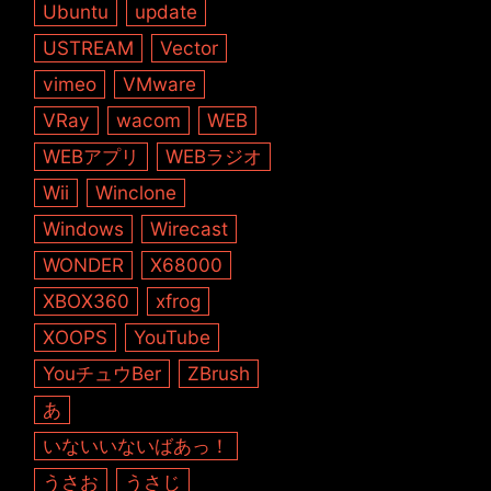
Ubuntu
update
USTREAM
Vector
vimeo
VMware
VRay
wacom
WEB
WEBアプリ
WEBラジオ
Wii
Winclone
Windows
Wirecast
WONDER
X68000
XBOX360
xfrog
XOOPS
YouTube
YouチュウBer
ZBrush
あ
いないいないばあっ！
うさお
うさじ