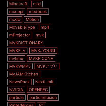
Minecraft
mixi
mocopi
modbook
modo
Motion
MovableType
mp4
mProjector
mvk
MVKDICTIONARY
MVKFLV
MVKJYOUGI
mvkme
MVKPICONV
MVKWMP3
MVKアプリ
MyJAMKitchen
NewsRack
NextLimit
NVIDIA
OPENREC
particle
particleillusion
PatterNodes
PC