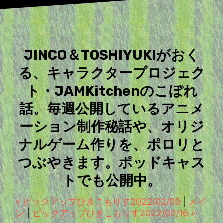
JINCO＆TOSHIYUKIがおく
る、キャラクタープロジェク
ト・JAMKitchenのこぼれ
話。毎週公開しているアニメ
ーション制作秘話や、オリジ
ナルゲーム作りを、ポロリと
つぶやきます。ポッドキャス
トでも公開中。
« ピックアップひきこもりす2022/02/09
|
メイ
ン
|
ピックアップひきこもりす2022/02/16 »