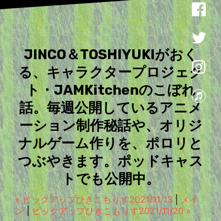
JINCO＆TOSHIYUKIがおく
る、キャラクタープロジェク
ト・JAMKitchenのこぼれ
話。毎週公開しているアニメ
ーション制作秘話や、オリジ
ナルゲーム作りを、ポロリと
つぶやきます。ポッドキャス
トでも公開中。
« ピックアップひきこもりす2021/11/13
|
メイ
ン
|
ピックアップひきこもりす2021/11/20 »