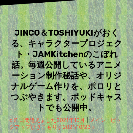
JINCO＆TOSHIYUKIがおく
る、キャラクタープロジェク
ト・JAMKitchenのこぼれ
話。毎週公開しているアニメ
ーション制作秘話や、オリジ
ナルゲーム作りを、ポロリと
つぶやきます。ポッドキャス
トでも公開中。
« 昨日間違えました2021年10月
|
メイン
|
ピッ
クアップひきこもりす2021/10/23 »